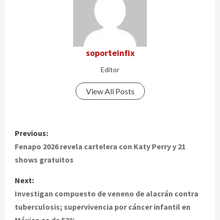
soporteinfix
Editor
View All Posts
P
Previous:
o
Fenapo 2026 revela cartelera con Katy Perry y 21
shows gratuitos
s
Next:
t
Investigan compuesto de veneno de alacrán contra
tuberculosis; supervivencia por cáncer infantil en
n
México es de 53%