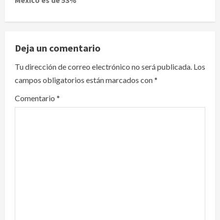
a
v
Deja un comentario
i
Tu dirección de correo electrónico no será publicada.
Los
g
campos obligatorios están marcados con
*
a
Comentario
*
t
i
o
n