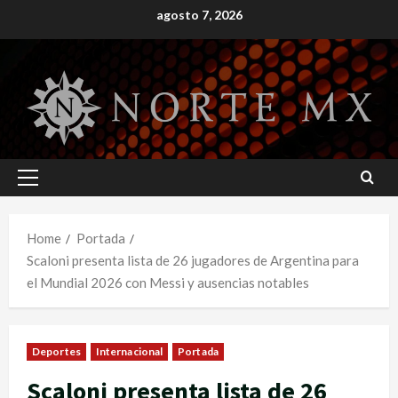
Skip
agosto 7, 2026
to
content
Primary
Menu
Home
Portada
Scaloni presenta lista de 26 jugadores de Argentina para
el Mundial 2026 con Messi y ausencias notables
Deportes
Internacional
Portada
Scaloni presenta lista de 26