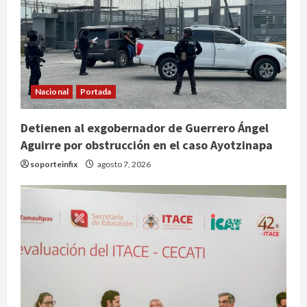
Nacional
Portada
Detienen al exgobernador de Guerrero Ángel
Aguirre por obstrucción en el caso Ayotzinapa
Nacional
soporteinfix
agosto 7, 2026
SMN pronostica lluvias intensas,
granizo y calor extremo para este 7
de agosto
2
agosto 7, 2026
Internacional
Christopher Landau desmiente
artículo de Foreign Policy sobre
visita a Islas Salomón
3