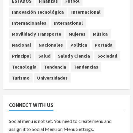
ESTADOS
Finanzas
Fútbol
Capturan en Zapopan a ciudadano
estadounidense buscado por
Innovación Tecnológica
Internacional
Interpol
Internacionales
International
4
agosto 7, 2026
Movilidad y Transporte
Mujeres
Música
Nacional
Portada
Detienen al exgobernador de
Nacional
Nacionales
Política
Portada
Guerrero Ángel Aguirre por
Principal
Salud
Salud y Ciencia
Sociedad
obstrucción en el caso Ayotzinapa
5
agosto 7, 2026
Tecnología
Tendencia
Tendencias
Turismo
Universidades
CONNECT WITH US
Social menu is not set. You need to create menu and
assign it to Social Menu on Menu Settings.