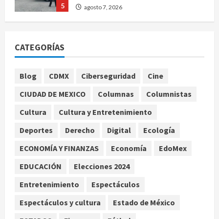
5
agosto 7, 2026
Nacional
Michoacán intensifica combate a la
CATEGORÍAS
extorsión en zona aguacatera y
Tierra Caliente
1
agosto 7, 2026
Blog
CDMX
Ciberseguridad
Cine
Nacional
CIUDAD DE MEXICO
Columnas
Columnistas
SMN pronostica lluvias intensas,
granizo y calor extremo para este 7
Cultura
Cultura y Entretenimiento
de agosto
Deportes
Derecho
Digital
Ecología
2
agosto 7, 2026
ECONOMÍA Y FINANZAS
Economía
EdoMex
Internacional
Christopher Landau desmiente
EDUCACIÓN
Elecciones 2024
artículo de Foreign Policy sobre
Entretenimiento
Espectáculos
visita a Islas Salomón
3
agosto 7, 2026
Espectáculos y cultura
Estado de México
Nacional