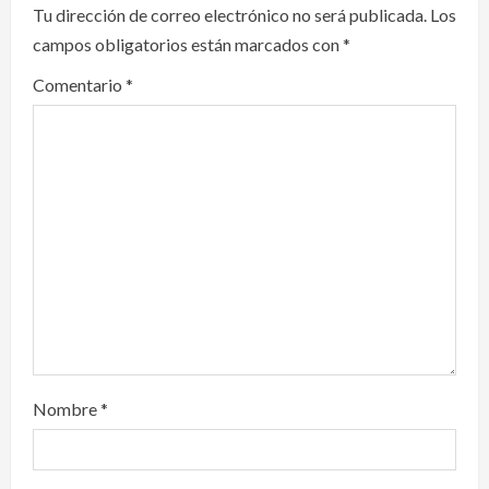
Tu dirección de correo electrónico no será publicada.
Los
g
campos obligatorios están marcados con
*
a
Comentario
*
t
i
o
n
Nombre
*