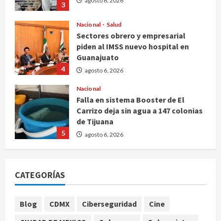
agosto 6, 2026
3
Nacional
Salud
Sectores obrero y empresarial
piden al IMSS nuevo hospital en
Guanajuato
4
agosto 6, 2026
Nacional
Falla en sistema Booster de El
Carrizo deja sin agua a 147 colonias
de Tijuana
5
agosto 6, 2026
Nacional
Detienen a persona por intentar
CATEGORÍAS
cobrar cheque falso de 420,000
pesos en CDMX
1
agosto 6, 2026
Blog
CDMX
Ciberseguridad
Cine
Internacional