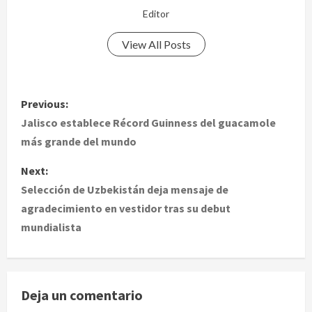
Editor
View All Posts
P
Previous:
o
Jalisco establece Récord Guinness del guacamole
más grande del mundo
s
Next:
t
Selección de Uzbekistán deja mensaje de
agradecimiento en vestidor tras su debut
n
mundialista
a
v
Deja un comentario
i