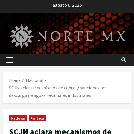
Skip
agosto 6, 2026
to
content
Primary
Menu
Home
Nacional
SCJN aclara mecanismos de cobro y sanciones por
descarga de aguas residuales industriales
Nacional
Portada
SCJN aclara mecanismos de