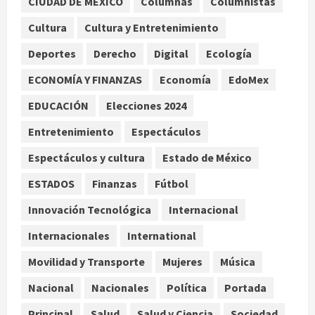
CIUDAD DE MEXICO
Columnas
Columnistas
Perez Hilton es hospitalizado tras
autolesionarse en vivo por TikTok
Cultura
Cultura y Entretenimiento
en Miami
Deportes
Derecho
Digital
Ecología
2
agosto 6, 2026
ECONOMÍA Y FINANZAS
Economía
EdoMex
Deportes
Nacional
EDUCACIÓN
Elecciones 2024
Aficionado encara a Mikel Arriola en
vuelo y exige regreso del ascenso
Entretenimiento
Espectáculos
agosto 6, 2026
3
Espectáculos y cultura
Estado de México
Nacional
Salud
ESTADOS
Finanzas
Fútbol
Sectores obrero y empresarial
piden al IMSS nuevo hospital en
Innovación Tecnológica
Internacional
Guanajuato
Internacionales
International
4
agosto 6, 2026
Movilidad y Transporte
Mujeres
Música
Nacional
Falla en sistema Booster de El
Nacional
Nacionales
Política
Portada
Carrizo deja sin agua a 147 colonias
Principal
Salud
Salud y Ciencia
Sociedad
de Tijuana