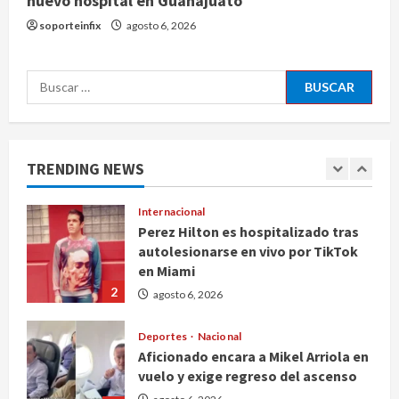
nuevo hospital en Guanajuato
Carrizo deja sin agua a 147 colonias
soporteinfix
agosto 6, 2026
de Tijuana
5
agosto 6, 2026
Buscar:
Nacional
Detienen a persona por intentar
cobrar cheque falso de 420,000
pesos en CDMX
TRENDING NEWS
1
agosto 6, 2026
Internacional
Perez Hilton es hospitalizado tras
autolesionarse en vivo por TikTok
en Miami
2
agosto 6, 2026
Deportes
Nacional
Aficionado encara a Mikel Arriola en
vuelo y exige regreso del ascenso