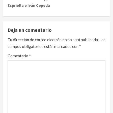
Espriella e Iván Cepeda
n
a
v
Deja un comentario
i
Tu dirección de correo electrónico no será publicada.
Los
campos obligatorios están marcados con
*
g
Comentario
*
a
t
i
o
n