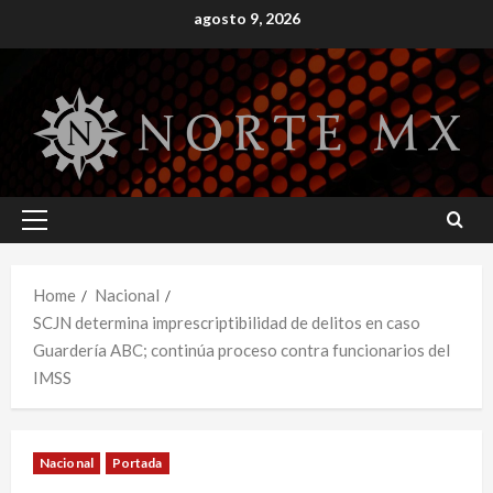
Skip
agosto 9, 2026
to
content
Primary
Menu
Home
Nacional
SCJN determina imprescriptibilidad de delitos en caso
Guardería ABC; continúa proceso contra funcionarios del
IMSS
Nacional
Portada