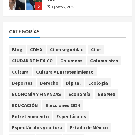
5
agosto 9, 2026
Deportes
Internacional
Portada
Fallece Jorge Messi, padre de
CATEGORÍAS
Lionel, a los 68 años en Rosario
agosto 9, 2026
1
Blog
CDMX
Ciberseguridad
Cine
Nacional
CIUDAD DE MEXICO
Columnas
Columnistas
Detienen a ‘El Pony’ con fusil M4,
drogas y arsenal en carretera de
Cultura
Cultura y Entretenimiento
Tabasco
Deportes
Derecho
Digital
Ecología
2
agosto 9, 2026
ECONOMÍA Y FINANZAS
Economía
EdoMex
Melanie Martinez se presenta en el
EDUCACIÓN
Elecciones 2024
Palacio de los Deportes con su tour
‘Hades: The Sacrifice’
Entretenimiento
Espectáculos
agosto 9, 2026
3
Espectáculos y cultura
Estado de México