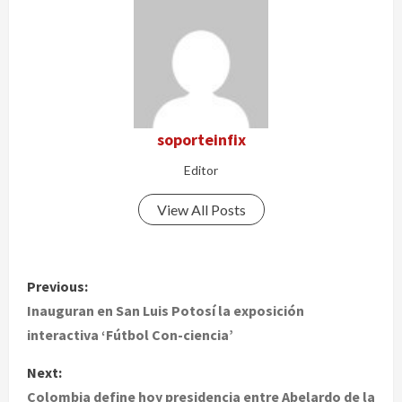
soporteinfix
Editor
View All Posts
P
Previous:
o
Inauguran en San Luis Potosí la exposición
interactiva ‘Fútbol Con-ciencia’
s
Next:
t
Colombia define hoy presidencia entre Abelardo de la