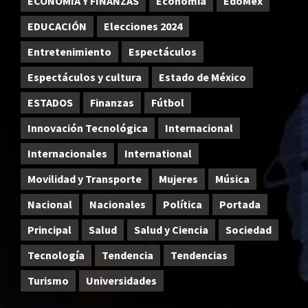
ECONOMÍA Y FINANZAS
Economía
EdoMex
EDUCACIÓN
Elecciones 2024
Entretenimiento
Espectáculos
Espectáculos y cultura
Estado de México
ESTADOS
Finanzas
Fútbol
Innovación Tecnológica
Internacional
Internacionales
International
Movilidad y Transporte
Mujeres
Música
Nacional
Nacionales
Política
Portada
Principal
Salud
Salud y Ciencia
Sociedad
Tecnología
Tendencia
Tendencias
Turismo
Universidades