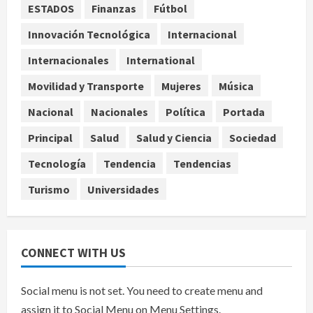
Nacional
ESTADOS
Finanzas
Fútbol
Sheinbaum defiende reestructura
de créditos del Infonavit y niega
Innovación Tecnológica
Internacional
riesgo financiero
Internacionales
International
4
agosto 9, 2026
Movilidad y Transporte
Mujeres
Música
Internacional
Colombia respalda soberanía de
Nacional
Nacionales
Política
Portada
Marruecos sobre el Sáhara y busca
Principal
Salud
Salud y Ciencia
Sociedad
TLC
5
agosto 9, 2026
Tecnología
Tendencia
Tendencias
Turismo
Universidades
CONNECT WITH US
Social menu is not set. You need to create menu and
assign it to Social Menu on Menu Settings.