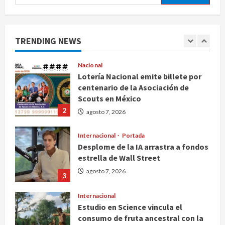
Nacional
Fallece Carlos Garfias Merlos,
arzobispo emérito de Morelia
TRENDING NEWS
agosto 7, 2026
1
Nacional
Lotería Nacional emite billete por
centenario de la Asociación de
Scouts en México
2
agosto 7, 2026
Internacional
Portada
Desplome de la IA arrastra a fondos
estrella de Wall Street
agosto 7, 2026
3
Internacional
Estudio en Science vincula el
consumo de fruta ancestral con la