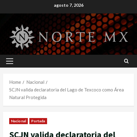
Skip
agosto 7, 2026
to
content
Primary
Menu
Home
Nacional
SCJN valida declaratoria del Lago de Texcoco como Área
Natural Protegida
Nacional
Portada
SCJN valida declaratoria del