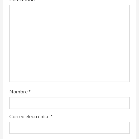
a
t
i
o
n
Nombre
*
Correo electrónico
*