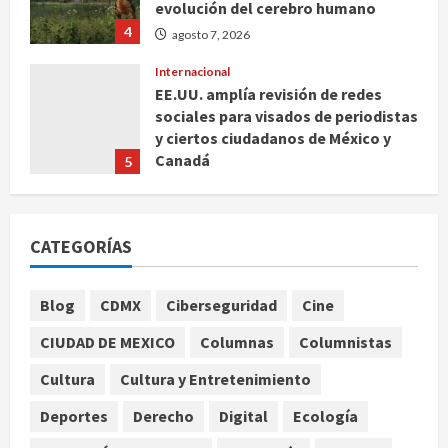
evolución del cerebro humano
4
agosto 7, 2026
Internacional
EE.UU. amplía revisión de redes
sociales para visados de periodistas
y ciertos ciudadanos de México y
Canadá
5
agosto 7, 2026
Nacional
Fallece Carlos Garfias Merlos,
CATEGORÍAS
arzobispo emérito de Morelia
agosto 7, 2026
1
Blog
CDMX
Ciberseguridad
Cine
Nacional
CIUDAD DE MEXICO
Columnas
Columnistas
Lotería Nacional emite billete por
centenario de la Asociación de
Cultura
Cultura y Entretenimiento
Scouts en México
Deportes
Derecho
Digital
Ecología
2
agosto 7, 2026