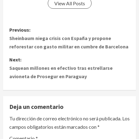
View All Posts
P
Previous:
o
Sheinbaum niega crisis con España y propone
reforestar con gasto militar en cumbre de Barcelona
s
Next:
t
Saquean millones en efectivo tras estrellarse
avioneta de Prosegur en Paraguay
n
a
v
Deja un comentario
i
Tu dirección de correo electrónico no será publicada.
Los
campos obligatorios están marcados con
*
g
Comentario
*