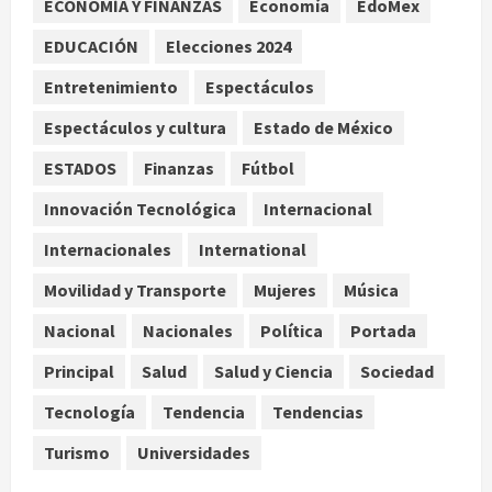
ECONOMÍA Y FINANZAS
Economía
EdoMex
Internacional
Portada
EDUCACIÓN
Elecciones 2024
Desplome de la IA arrastra a fondos
estrella de Wall Street
Entretenimiento
Espectáculos
agosto 7, 2026
3
Espectáculos y cultura
Estado de México
Internacional
ESTADOS
Finanzas
Fútbol
Estudio en Science vincula el
consumo de fruta ancestral con la
Innovación Tecnológica
Internacional
evolución del cerebro humano
Internacionales
International
4
agosto 7, 2026
Movilidad y Transporte
Mujeres
Música
Internacional
EE.UU. amplía revisión de redes
Nacional
Nacionales
Política
Portada
sociales para visados de periodistas
Principal
Salud
Salud y Ciencia
Sociedad
y ciertos ciudadanos de México y
Canadá
5
Tecnología
Tendencia
Tendencias
agosto 7, 2026
Turismo
Universidades