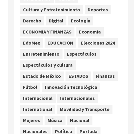
enfrentamientos
Cultura y Entretenimiento
Deportes
2
agosto 8, 2026
Derecho
Digital
Ecología
Declaran accidental la
muerte de Brandon Clarke
ECONOMÍA Y FINANZAS
Economía
por consumo de heroína y
EdoMex
EDUCACIÓN
Elecciones 2024
cocaína
3
agosto 8, 2026
Entretenimiento
Espectáculos
Espectáculos y cultura
Estados Unidos reanuda
parcialmente los envíos de
Estado de México
ESTADOS
Finanzas
aguacate desde México
Fútbol
Innovación Tecnológica
agosto 8, 2026
4
Internacional
Internacionales
Denuncian robo de 5 mil
International
Movilidad y Transporte
dólares y un Rolex al equipo
de Junior H en el AICM
Mujeres
Música
Nacional
agosto 8, 2026
5
Nacionales
Política
Portada