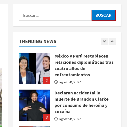
agosto 8, 2026
5
Buscar:
EE. UU. reconoce apoyo de
Sheinbaum contra el narco
pero advierte que persisten
desafíos
TRENDING NEWS
1
agosto 8, 2026
México y Perú restablecen
relaciones diplomáticas tras
cuatro años de
enfrentamientos
2
agosto 8, 2026
Declaran accidental la
muerte de Brandon Clarke
por consumo de heroína y
cocaína
3
agosto 8, 2026