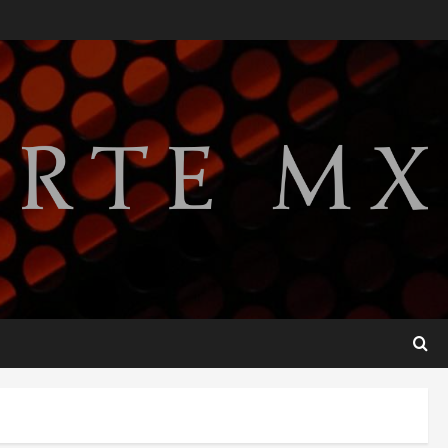
relaciones diplomáticas tras
cuatro años de
enfrentamientos
2
agosto 8, 2026
Declaran accidental la
muerte de Brandon Clarke
por consumo de heroína y
cocaína
3
agosto 8, 2026
Estados Unidos reanuda
parcialmente los envíos de
aguacate desde México
agosto 8, 2026
4
Denuncian robo de 5 mil
dólares y un Rolex al equipo
de Junior H en el AICM