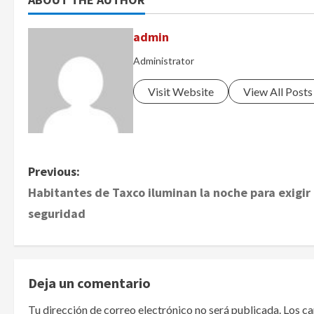
admin
Administrator
Visit Website
View All Posts
P
Previous:
Habitantes de Taxco iluminan la noche para exigir
o
seguridad
s
t
Deja un comentario
n
Tu dirección de correo electrónico no será publicada.
Los c