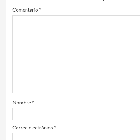
a
Comentario
*
v
i
g
a
t
i
o
Nombre
*
n
Correo electrónico
*