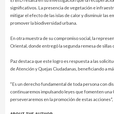
El BID resalta en su investigación que la recuperaci
significativos. La presencia de vegetación e infraest
mitigar el efecto de las islas de calor y disminuir la
promover la biodiversidad urbana.
En otra muestra de su compromiso social, la represen
Oriental, donde entregó la segunda remesa de sillas
Paz destaca que este logro es respuesta a las solicit
de Atención y Quejas Ciudadanas, beneficiando a má
“Es un derecho fundamental de toda persona con disca
continuaremos impulsando leyes que fomenten una Ci
perseveraremos en la promoción de estas acciones”, 
ABOUT THE AUTHOR