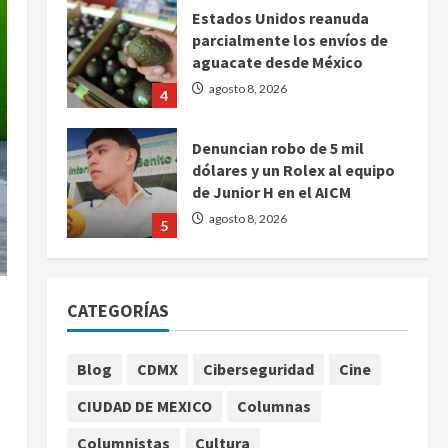
Estados Unidos reanuda
parcialmente los envíos de
aguacate desde México
agosto 8, 2026
4
Denuncian robo de 5 mil
dólares y un Rolex al equipo
de Junior H en el AICM
agosto 8, 2026
5
EE. UU. reconoce apoyo de
Sheinbaum contra el narco
CATEGORÍAS
pero advierte que persisten
desafíos
1
agosto 8, 2026
Blog
CDMX
Ciberseguridad
Cine
México y Perú restablecen
CIUDAD DE MEXICO
Columnas
relaciones diplomáticas tras
cuatro años de
Columnistas
Cultura