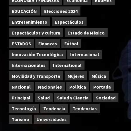
ECONOMÍA Y FINANZAS
Economía
EdoMex
EDUCACIÓN
Elecciones 2024
Entretenimiento
Espectáculos
Espectáculos y cultura
Estado de México
ESTADOS
Finanzas
Fútbol
Innovación Tecnológica
Internacional
Internacionales
International
Movilidad y Transporte
Mujeres
Música
Nacional
Nacionales
Política
Portada
Principal
Salud
Salud y Ciencia
Sociedad
Tecnología
Tendencia
Tendencias
Turismo
Universidades