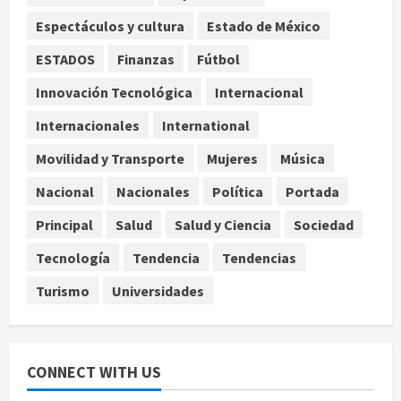
3
agosto 7, 2026
Espectáculos y cultura
Estado de México
Nacional
ESTADOS
Finanzas
Fútbol
Capturan en Zapopan a ciudadano
estadounidense buscado por
Innovación Tecnológica
Internacional
Interpol
Internacionales
International
4
agosto 7, 2026
Movilidad y Transporte
Mujeres
Música
Nacional
Portada
Detienen al exgobernador de
Nacional
Nacionales
Política
Portada
Guerrero Ángel Aguirre por
Principal
Salud
Salud y Ciencia
Sociedad
obstrucción en el caso Ayotzinapa
5
agosto 7, 2026
Tecnología
Tendencia
Tendencias
Turismo
Universidades
CONNECT WITH US