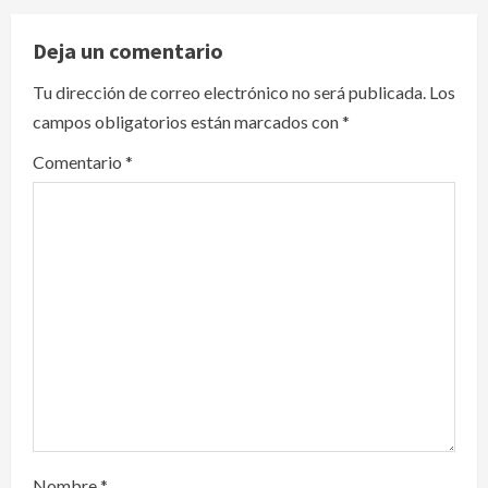
a
v
Deja un comentario
i
Tu dirección de correo electrónico no será publicada.
Los
campos obligatorios están marcados con
*
g
Comentario
*
a
t
i
o
n
Nombre
*