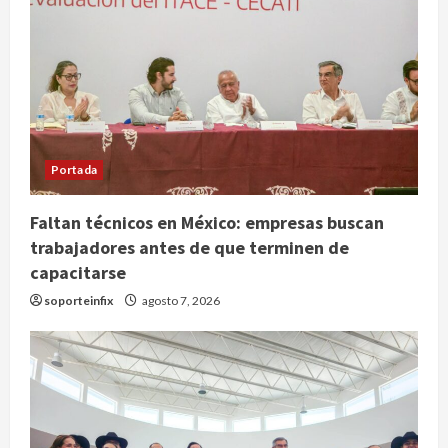
Portada
Faltan técnicos en México: empresas buscan
trabajadores antes de que terminen de
capacitarse
Nacional
soporteinfix
agosto 7, 2026
SMN pronostica lluvias intensas,
granizo y calor extremo para este 7
de agosto
2
agosto 7, 2026
Internacional
Christopher Landau desmiente