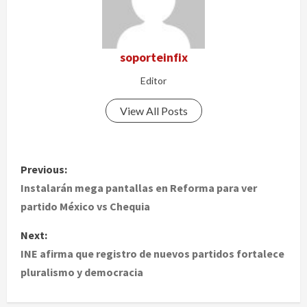
soporteinfix
Editor
View All Posts
P
Previous:
o
Instalarán mega pantallas en Reforma para ver
partido México vs Chequia
s
Next:
t
INE afirma que registro de nuevos partidos fortalece
pluralismo y democracia
n