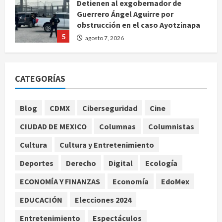
Detienen al exgobernador de
Guerrero Ángel Aguirre por
obstrucción en el caso Ayotzinapa
5
agosto 7, 2026
Nacional
Michoacán intensifica combate a la
CATEGORÍAS
extorsión en zona aguacatera y
Tierra Caliente
1
agosto 7, 2026
Blog
CDMX
Ciberseguridad
Cine
Nacional
CIUDAD DE MEXICO
Columnas
Columnistas
SMN pronostica lluvias intensas,
granizo y calor extremo para este 7
Cultura
Cultura y Entretenimiento
de agosto
Deportes
Derecho
Digital
Ecología
2
agosto 7, 2026
ECONOMÍA Y FINANZAS
Economía
EdoMex
Internacional
Christopher Landau desmiente
EDUCACIÓN
Elecciones 2024
artículo de Foreign Policy sobre
Entretenimiento
Espectáculos
visita a Islas Salomón