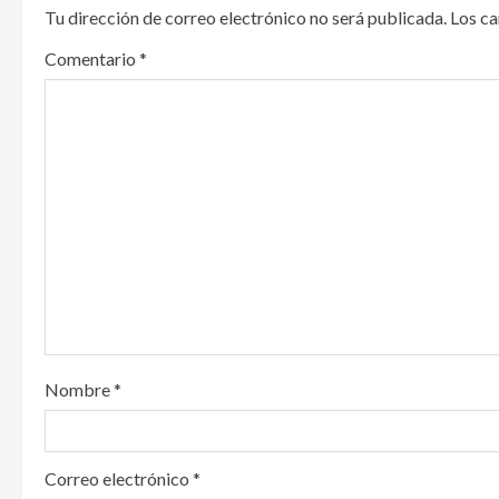
Tu dirección de correo electrónico no será publicada.
Los c
a
Comentario
*
v
i
g
a
t
i
o
Nombre
*
n
Correo electrónico
*