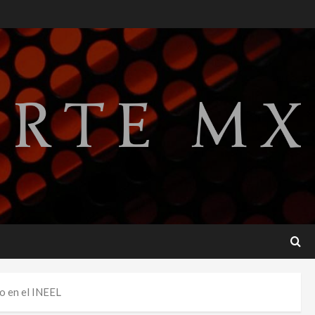
Perez Hilton es hospitalizado
tras autolesionarse en vivo
por TikTok en Miami
2
agosto 6, 2026
Deportes
Nacional
Aficionado encara a Mikel
Arriola en vuelo y exige
regreso del ascenso
3
agosto 6, 2026
Nacional
Salud
Sectores obrero y
empresarial piden al IMSS
nuevo hospital en
Guanajuato
4
agosto 6, 2026
Nacional
Falla en sistema Booster de
o en el INEEL
El Carrizo deja sin agua a 147
colonias de Tijuana