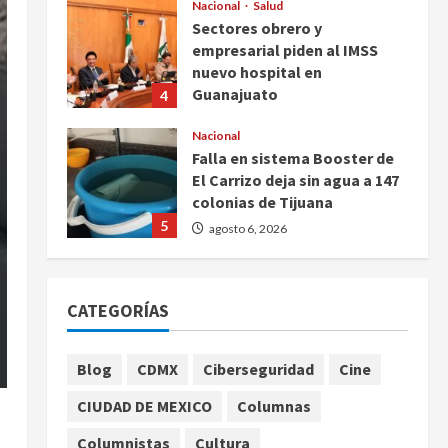
Nacional
Salud
Sectores obrero y
empresarial piden al IMSS
nuevo hospital en
Guanajuato
4
agosto 6, 2026
Nacional
Falla en sistema Booster de
El Carrizo deja sin agua a 147
colonias de Tijuana
5
agosto 6, 2026
Nacional
Detienen a persona por
CATEGORÍAS
intentar cobrar cheque falso
de 420,000 pesos en CDMX
1
agosto 6, 2026
Blog
CDMX
Ciberseguridad
Cine
Internacional
CIUDAD DE MEXICO
Columnas
Perez Hilton es hospitalizado
tras autolesionarse en vivo
Columnistas
Cultura