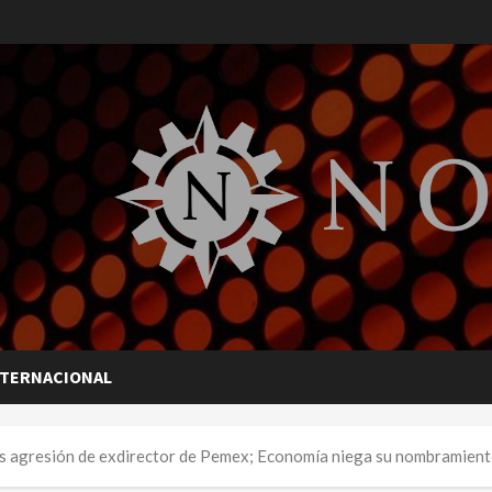
NTERNACIONAL
tras agresión de exdirector de Pemex; Economía niega su nombramient