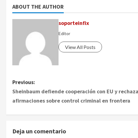
ABOUT THE AUTHOR
soporteinfix
Editor
View All Posts
P
Previous:
Sheinbaum defiende cooperación con EU y rechaz
o
afirmaciones sobre control criminal en frontera
s
t
Deja un comentario
n