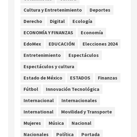
por TikTok en Miami
Cultura y Entretenimiento
Deportes
2
agosto 6, 2026
Derecho
Digital
Ecología
Deportes
Nacional
Aficionado encara a Mikel
ECONOMÍA Y FINANZAS
Economía
Arriola en vuelo y exige
EdoMex
EDUCACIÓN
Elecciones 2024
regreso del ascenso
3
agosto 6, 2026
Entretenimiento
Espectáculos
Nacional
Salud
Espectáculos y cultura
Sectores obrero y
empresarial piden al IMSS
Estado de México
ESTADOS
Finanzas
nuevo hospital en
Fútbol
Innovación Tecnológica
Guanajuato
4
agosto 6, 2026
Internacional
Internacionales
Nacional
Falla en sistema Booster de
International
Movilidad y Transporte
El Carrizo deja sin agua a 147
Mujeres
Música
Nacional
colonias de Tijuana
5
agosto 6, 2026
Nacionales
Política
Portada