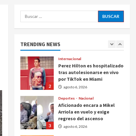
5
agosto 6, 2026
Buscar:
Nacional
Detienen a persona por
intentar cobrar cheque falso
de 420,000 pesos en CDMX
TRENDING NEWS
1
agosto 6, 2026
Internacional
Perez Hilton es hospitalizado
tras autolesionarse en vivo
por TikTok en Miami
2
agosto 6, 2026
Deportes
Nacional
Aficionado encara a Mikel
Arriola en vuelo y exige
regreso del ascenso
3
agosto 6, 2026