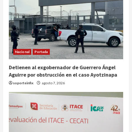
Nacional
Portada
Detienen al exgobernador de Guerrero Ángel
Claudia Sheinbaum decreta Jornada
Aguirre por obstrucción en el caso Ayotzinapa
de Reforestación cada segundo
soporteinfix
agosto 7, 2026
domingo de agosto
agosto 10, 2026
2
Reflexionan sobre el derecho a la
ciudad y la resistencia desde el
barrio