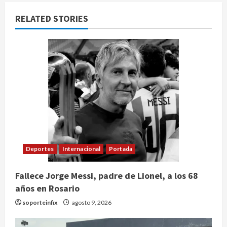
v
RELATED STORIES
i
g
a
t
i
o
n
Deportes
Internacional
Portada
Fallece Jorge Messi, padre de Lionel, a los 68
años en Rosario
soporteinfix
agosto 9, 2026