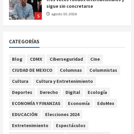
agosto 10, 2026
5
Se registran 43 mil 619 aspirantes
para el examen de ingreso a la
UNAM
CATEGORÍAS
agosto 10, 2026
1
Blog
CDMX
Ciberseguridad
Cine
Claudia Sheinbaum decreta Jornada
de Reforestación cada segundo
CIUDAD DE MEXICO
Columnas
Columnistas
domingo de agosto
Cultura
Cultura y Entretenimiento
agosto 10, 2026
2
Deportes
Derecho
Digital
Ecología
Reflexionan sobre el derecho a la
ECONOMÍA Y FINANZAS
Economía
EdoMex
ciudad y la resistencia desde el
barrio
EDUCACIÓN
Elecciones 2024
agosto 10, 2026
3
Entretenimiento
Espectáculos