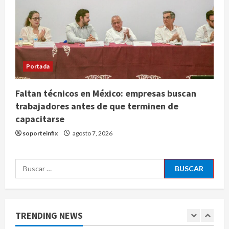
agosto 10, 2026
3
Jardín Hidalgo de Coyoacán atrae
mariposas y aves tras convertirse
en espacio polinizador
Portada
agosto 10, 2026
4
Faltan técnicos en México: empresas buscan
Planta Tecolote-La Gloria recibió
trabajadores antes de que terminen de
tres veces fondos internacionales y
capacitarse
sigue sin concretarse
soporteinfix
agosto 7, 2026
agosto 10, 2026
5
Se registran 43 mil 619 aspirantes
Buscar:
para el examen de ingreso a la
UNAM
agosto 10, 2026
1
TRENDING NEWS