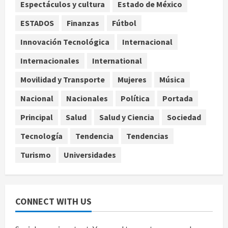
Espectáculos y cultura
Estado de México
Jardín Hidalgo de Coyoacán atrae
mariposas y aves tras convertirse
ESTADOS
Finanzas
Fútbol
en espacio polinizador
Innovación Tecnológica
Internacional
agosto 10, 2026
4
Internacionales
International
Planta Tecolote-La Gloria recibió
Movilidad y Transporte
Mujeres
Música
tres veces fondos internacionales y
sigue sin concretarse
Nacional
Nacionales
Política
Portada
agosto 10, 2026
5
Principal
Salud
Salud y Ciencia
Sociedad
Tecnología
Tendencia
Tendencias
Turismo
Universidades
CONNECT WITH US