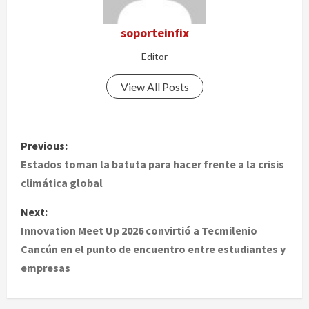
soporteinfix
Editor
View All Posts
P
Previous:
o
Estados toman la batuta para hacer frente a la crisis
climática global
s
Next:
t
Innovation Meet Up 2026 convirtió a Tecmilenio
Cancún en el punto de encuentro entre estudiantes y
n
empresas
a