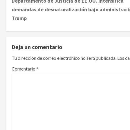
Departamento de Justicia de EE.UU. intensifica
o
demandas de desnaturalización bajo administraci
s
Trump
t
n
Deja un comentario
a
Tu dirección de correo electrónico no será publicada.
Los c
v
Comentario
*
i
g
a
t
i