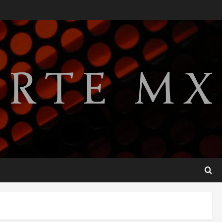
Lotería Nacional emite
billete por centenario de la
Asociación de Scouts en
México
2
agosto 7, 2026
Internacional
Portada
Desplome de la IA arrastra a
fondos estrella de Wall
Street
3
agosto 7, 2026
Internacional
Estudio en Science vincula el
consumo de fruta ancestral
con la evolución del cerebro
humano
4
agosto 7, 2026
Internacional
EE.UU. amplía revisión de
redes sociales para visados
de periodistas y ciertos