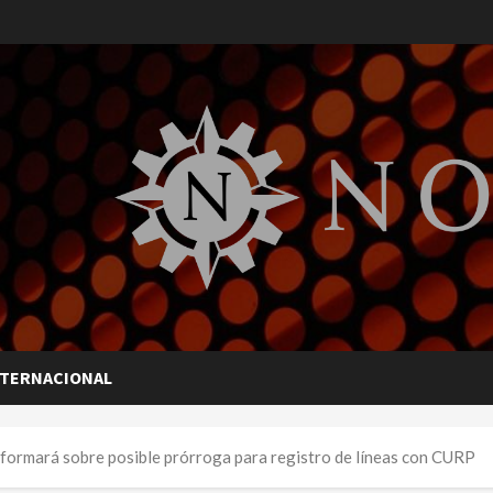
NTERNACIONAL
informará sobre posible prórroga para registro de líneas con CURP