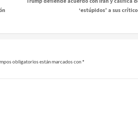
Trump defiende acuerdo con Irán y califica d
ón
‘estúpidos’ a sus crítico
ampos obligatorios están marcados con
*