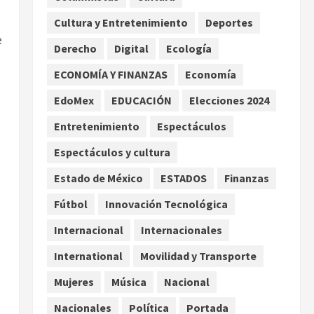
Asociación de Scouts en
Cultura y Entretenimiento
Deportes
México
2
e
agosto 7, 2026
Derecho
Digital
Ecología
Internacional
Portada
Desplome de la IA arrastra a
ECONOMÍA Y FINANZAS
Economía
fondos estrella de Wall
EdoMex
EDUCACIÓN
Elecciones 2024
Street
3
agosto 7, 2026
Entretenimiento
Espectáculos
Internacional
Espectáculos y cultura
Estudio en Science vincula el
consumo de fruta ancestral
Estado de México
ESTADOS
Finanzas
con la evolución del cerebro
Fútbol
Innovación Tecnológica
humano
4
agosto 7, 2026
Internacional
Internacionales
Internacional
EE.UU. amplía revisión de
International
Movilidad y Transporte
redes sociales para visados
Mujeres
Música
Nacional
de periodistas y ciertos
ciudadanos de México y
5
Nacionales
Política
Portada
Canadá