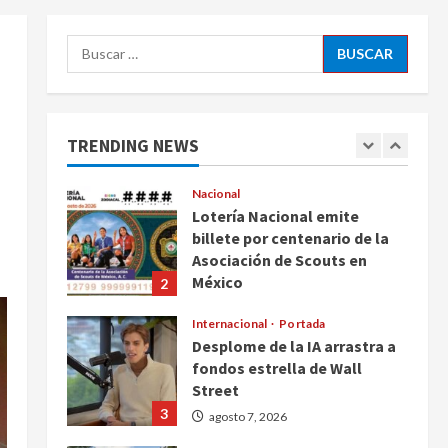
ciudadanos de México y
5
Canadá
Buscar:
Nacional
agosto 7, 2026
Fallece Carlos Garfias
Merlos, arzobispo emérito de
Morelia
TRENDING NEWS
1
agosto 7, 2026
Nacional
Lotería Nacional emite
billete por centenario de la
Asociación de Scouts en
México
2
agosto 7, 2026
Internacional
Portada
Desplome de la IA arrastra a
fondos estrella de Wall
Street
3
agosto 7, 2026