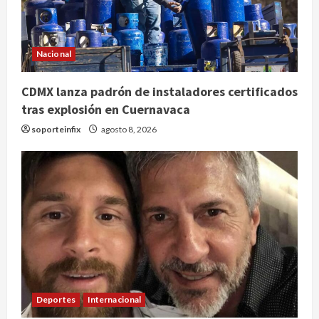
Nacional
CDMX lanza padrón de instaladores certificados
tras explosión en Cuernavaca
soporteinfix
agosto 8, 2026
Deportes
Internacional
Fallece Jorge Messi, padre y
representante de Lionel Messi, en
Rosario
2
agosto 8, 2026
Nacional
Alejandro Moreno critica la
Deportes
Internacional
mañanera como herramienta de
control y señala incongruencia en