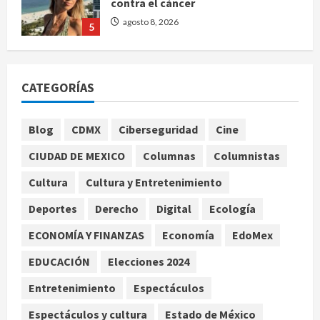
contra el cáncer
agosto 8, 2026
5
Nacional
CDMX lanza padrón de instaladores
CATEGORÍAS
certificados tras explosión en
Cuernavaca
1
agosto 8, 2026
Blog
CDMX
Ciberseguridad
Cine
Deportes
Internacional
CIUDAD DE MEXICO
Columnas
Columnistas
Fallece Jorge Messi, padre y
representante de Lionel Messi, en
Cultura
Cultura y Entretenimiento
Rosario
Deportes
Derecho
Digital
Ecología
2
agosto 8, 2026
ECONOMÍA Y FINANZAS
Economía
EdoMex
Nacional
Alejandro Moreno critica la
EDUCACIÓN
Elecciones 2024
mañanera como herramienta de
Entretenimiento
Espectáculos
control y señala incongruencia en
regulación del derecho de réplica
3
Espectáculos y cultura
Estado de México