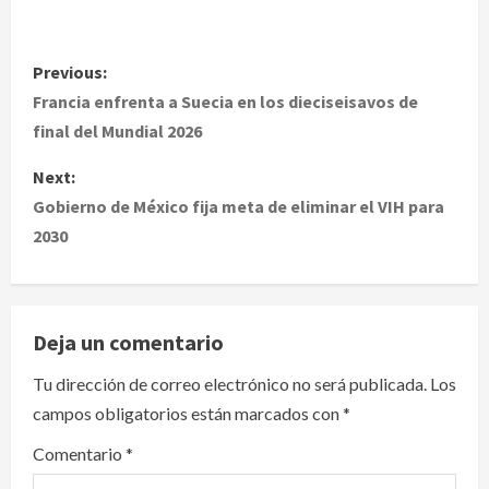
P
Previous:
o
Francia enfrenta a Suecia en los dieciseisavos de
final del Mundial 2026
s
Next:
t
Gobierno de México fija meta de eliminar el VIH para
2030
n
a
v
Deja un comentario
i
Tu dirección de correo electrónico no será publicada.
Los
campos obligatorios están marcados con
*
g
Comentario
*
a