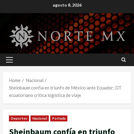
Skip
agosto 8, 2026
to
content
Primary
Menu
Home
Nacional
Sheinbaum confía en triunfo de México ante Ecuador; DT
ecuatoriano critica logística de viaje
Deportes
Nacional
Portada
Sheinbaum confía en triunfo