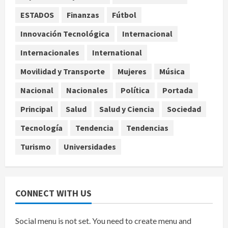
agosto 8, 2026
Internacional
ESTADOS
Finanzas
Fútbol
España impone controles
fronterizos a viajeros de Italia por
Innovación Tecnológica
Internacional
crisis migratoria en Ceuta
Internacionales
International
4
agosto 8, 2026
Movilidad y Transporte
Mujeres
Música
Muere a los 26 años Sydney Towle,
Nacional
Nacionales
Política
Portada
influencer que documentó su lucha
contra el cáncer
Principal
Salud
Salud y Ciencia
Sociedad
agosto 8, 2026
5
Tecnología
Tendencia
Tendencias
Turismo
Universidades
CONNECT WITH US
Social menu is not set. You need to create menu and