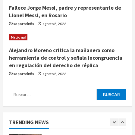
regulación del derecho de réplica
Fallece Jorge Messi, padre y representante de
3
Lionel Messi, en Rosario
agosto 8, 2026
Internacional
soporteinfix
agosto 8, 2026
España impone controles
fronterizos a viajeros de Italia por
Nacional
crisis migratoria en Ceuta
4
agosto 8, 2026
Alejandro Moreno critica la mañanera como
herramienta de control y señala incongruencia
Muere a los 26 años Sydney Towle,
en regulación del derecho de réplica
influencer que documentó su lucha
soporteinfix
agosto 8, 2026
contra el cáncer
agosto 8, 2026
5
Buscar:
Nacional
CDMX lanza padrón de instaladores
certificados tras explosión en
Cuernavaca
TRENDING NEWS
1
agosto 8, 2026