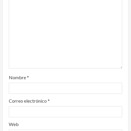
t
i
o
n
Nombre
*
Correo electrónico
*
Web