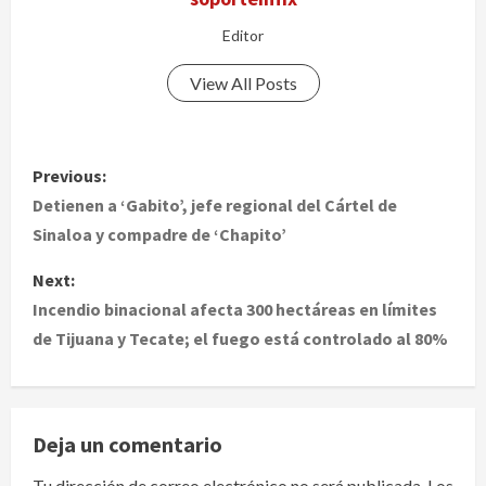
Editor
View All Posts
P
Previous:
o
Detienen a ‘Gabito’, jefe regional del Cártel de
Sinaloa y compadre de ‘Chapito’
s
Next:
t
Incendio binacional afecta 300 hectáreas en límites
de Tijuana y Tecate; el fuego está controlado al 80%
n
a
v
Deja un comentario
i
Tu dirección de correo electrónico no será publicada.
Los