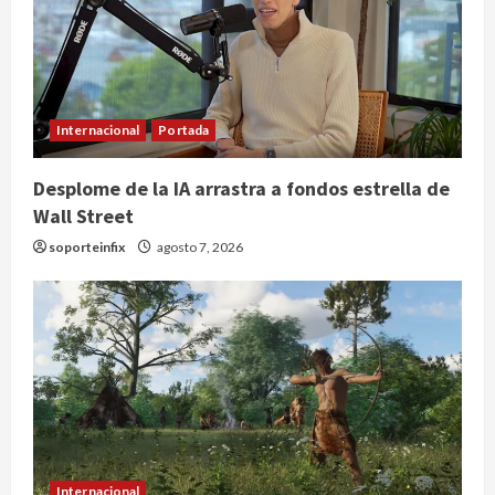
Internacional
Portada
Desplome de la IA arrastra a fondos estrella de
Wall Street
soporteinfix
agosto 7, 2026
Nacional
Lotería Nacional emite billete por
centenario de la Asociación de
Scouts en México
2
agosto 7, 2026
Internacional
Portada
Desplome de la IA arrastra a fondos
Internacional