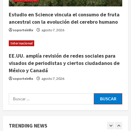
estrella de Wall Street
agosto 7, 2026
Estudio en Science vincula el consumo de fruta
3
ancestral con la evolución del cerebro humano
Internacional
soporteinfix
agosto 7, 2026
Estudio en Science vincula el
consumo de fruta ancestral con la
Internacional
evolución del cerebro humano
4
agosto 7, 2026
EE.UU. amplía revisión de redes sociales para
visados de periodistas y ciertos ciudadanos de
Internacional
México y Canadá
EE.UU. amplía revisión de redes
sociales para visados de periodistas
soporteinfix
agosto 7, 2026
y ciertos ciudadanos de México y
Canadá
5
Buscar:
agosto 7, 2026
Nacional
Fallece Carlos Garfias Merlos,
arzobispo emérito de Morelia
TRENDING NEWS
agosto 7, 2026
1