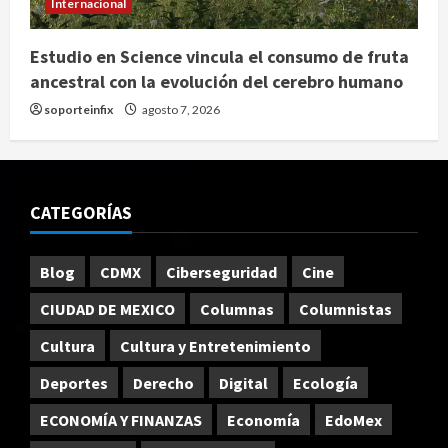
Internacional
Estudio en Science vincula el consumo de fruta
ancestral con la evolución del cerebro humano
soporteinfix
agosto 7, 2026
CATEGORÍAS
Blog
CDMX
Ciberseguridad
Cine
CIUDAD DE MEXICO
Columnas
Columnistas
Cultura
Cultura y Entretenimiento
Deportes
Derecho
Digital
Ecología
ECONOMÍA Y FINANZAS
Economía
EdoMex