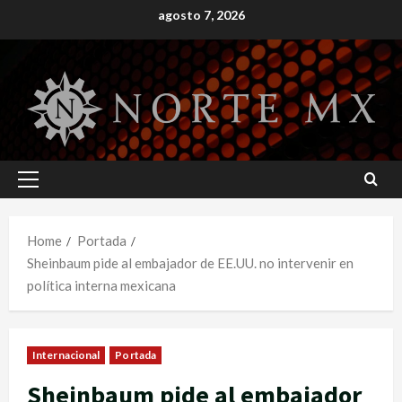
Skip
agosto 7, 2026
to
content
Primary
Menu
Home
Portada
Sheinbaum pide al embajador de EE.UU. no intervenir en
política interna mexicana
Internacional
Portada
Sheinbaum pide al embajador