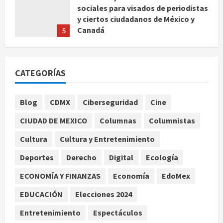
sociales para visados de periodistas
y ciertos ciudadanos de México y
Canadá
5
agosto 7, 2026
Nacional
Fallece Carlos Garfias Merlos,
CATEGORÍAS
arzobispo emérito de Morelia
agosto 7, 2026
1
Blog
CDMX
Ciberseguridad
Cine
Nacional
CIUDAD DE MEXICO
Columnas
Columnistas
Lotería Nacional emite billete por
centenario de la Asociación de
Cultura
Cultura y Entretenimiento
Scouts en México
Deportes
Derecho
Digital
Ecología
2
agosto 7, 2026
ECONOMÍA Y FINANZAS
Economía
EdoMex
Internacional
Portada
EDUCACIÓN
Elecciones 2024
Desplome de la IA arrastra a fondos
estrella de Wall Street
Entretenimiento
Espectáculos
agosto 7, 2026