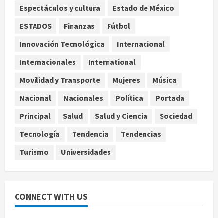
3
Espectáculos y cultura
Estado de México
Internacional
ESTADOS
Finanzas
Fútbol
Estudio en Science vincula el
consumo de fruta ancestral con la
Innovación Tecnológica
Internacional
evolución del cerebro humano
Internacionales
International
4
agosto 7, 2026
Movilidad y Transporte
Mujeres
Música
Internacional
EE.UU. amplía revisión de redes
Nacional
Nacionales
Política
Portada
sociales para visados de periodistas
Principal
Salud
Salud y Ciencia
Sociedad
y ciertos ciudadanos de México y
Canadá
5
Tecnología
Tendencia
Tendencias
agosto 7, 2026
Turismo
Universidades
CONNECT WITH US