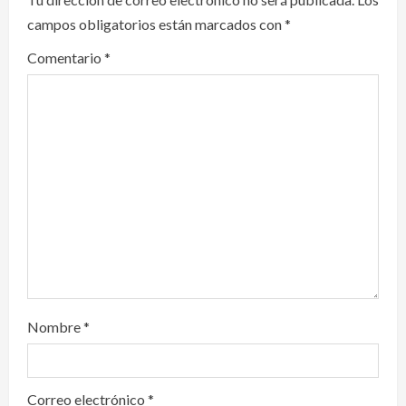
campos obligatorios están marcados con
*
g
Comentario
*
a
t
i
o
n
Nombre
*
Correo electrónico
*