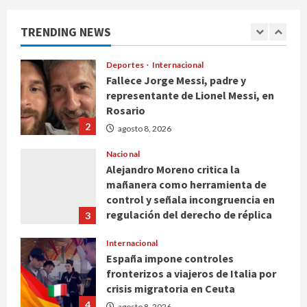
certificados tras explosión en
Cuernavaca
TRENDING NEWS
1
agosto 8, 2026
Deportes
Internacional
Fallece Jorge Messi, padre y
representante de Lionel Messi, en
Rosario
2
agosto 8, 2026
Nacional
Alejandro Moreno critica la
mañanera como herramienta de
control y señala incongruencia en
regulación del derecho de réplica
3
agosto 8, 2026
Internacional
España impone controles
fronterizos a viajeros de Italia por
crisis migratoria en Ceuta
4
agosto 8, 2026