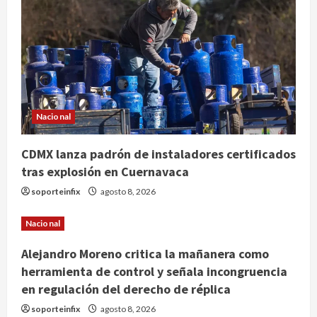
Nacional
CDMX lanza padrón de instaladores certificados
tras explosión en Cuernavaca
soporteinfix
agosto 8, 2026
Nacional
Deportes
Internacional
Alejandro Moreno critica la mañanera como
Fallece Jorge Messi, padre y
herramienta de control y señala incongruencia
representante de Lionel Messi, en
Rosario
en regulación del derecho de réplica
2
agosto 8, 2026
soporteinfix
agosto 8, 2026