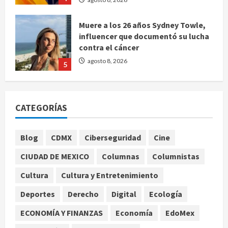
Muere a los 26 años Sydney Towle,
influencer que documentó su lucha
contra el cáncer
agosto 8, 2026
5
Nacional
CDMX lanza padrón de instaladores
certificados tras explosión en
CATEGORÍAS
Cuernavaca
1
agosto 8, 2026
Blog
CDMX
Ciberseguridad
Cine
Deportes
Internacional
CIUDAD DE MEXICO
Columnas
Columnistas
Fallece Jorge Messi, padre y
representante de Lionel Messi, en
Cultura
Cultura y Entretenimiento
Rosario
Deportes
Derecho
Digital
Ecología
2
agosto 8, 2026
ECONOMÍA Y FINANZAS
Economía
EdoMex
Nacional
Alejandro Moreno critica la