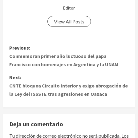
Editor
View All Posts
P
Previous:
o
Conmemoran primer año luctuoso del papa
Francisco con homenajes en Argentina y la UNAM
s
Next:
t
CNTE bloquea Circuito Interior y exige abrogación de
la Ley del ISSSTE tras agresiones en Oaxaca
n
a
v
Deja un comentario
i
Tu dirección de correo electrónico no será publicada.
Los