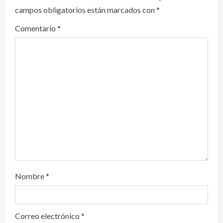
campos obligatorios están marcados con
*
g
Comentario
*
a
t
i
o
n
Nombre
*
Correo electrónico
*