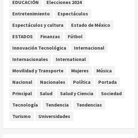
EDUCACIÓN
Elecciones 2024
mañanera como herramienta de
control y señala incongruencia en
Entretenimiento
Espectáculos
regulación del derecho de réplica
3
Espectáculos y cultura
Estado de México
agosto 8, 2026
Internacional
ESTADOS
Finanzas
Fútbol
España impone controles
fronterizos a viajeros de Italia por
Innovación Tecnológica
Internacional
crisis migratoria en Ceuta
Internacionales
International
4
agosto 8, 2026
Movilidad y Transporte
Mujeres
Música
Muere a los 26 años Sydney Towle,
Nacional
Nacionales
Política
Portada
influencer que documentó su lucha
contra el cáncer
Principal
Salud
Salud y Ciencia
Sociedad
agosto 8, 2026
5
Tecnología
Tendencia
Tendencias
Turismo
Universidades