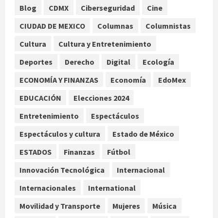
1
Blog
CDMX
Ciberseguridad
Cine
Nacional
CIUDAD DE MEXICO
Columnas
Columnistas
Lotería Nacional emite billete por
centenario de la Asociación de
Cultura
Cultura y Entretenimiento
Scouts en México
Deportes
Derecho
Digital
Ecología
2
agosto 7, 2026
ECONOMÍA Y FINANZAS
Economía
EdoMex
Internacional
Portada
EDUCACIÓN
Elecciones 2024
Desplome de la IA arrastra a fondos
estrella de Wall Street
Entretenimiento
Espectáculos
agosto 7, 2026
3
Espectáculos y cultura
Estado de México
Internacional
ESTADOS
Finanzas
Fútbol
Estudio en Science vincula el
consumo de fruta ancestral con la
Innovación Tecnológica
Internacional
evolución del cerebro humano
Internacionales
International
4
agosto 7, 2026
Movilidad y Transporte
Mujeres
Música
Internacional