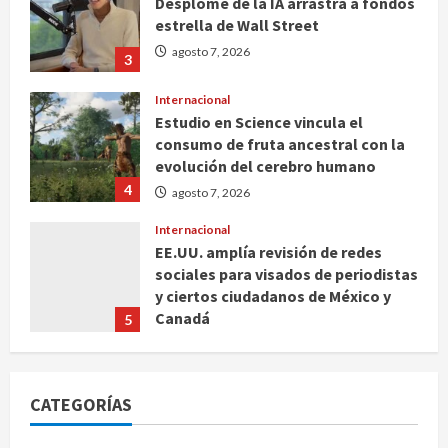
Desplome de la IA arrastra a fondos
estrella de Wall Street
agosto 7, 2026
3
Internacional
Estudio en Science vincula el
consumo de fruta ancestral con la
evolución del cerebro humano
4
agosto 7, 2026
Internacional
EE.UU. amplía revisión de redes
sociales para visados de periodistas
y ciertos ciudadanos de México y
Canadá
5
agosto 7, 2026
Nacional
Fallece Carlos Garfias Merlos,
CATEGORÍAS
arzobispo emérito de Morelia
agosto 7, 2026