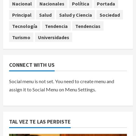
EE.UU. amplía revisión de redes
Nacional
Nacionales
Política
Portada
sociales para visados de periodistas
Principal
Salud
Salud y Ciencia
Sociedad
y ciertos ciudadanos de México y
Canadá
5
Tecnología
Tendencia
Tendencias
agosto 7, 2026
Turismo
Universidades
CONNECT WITH US
Social menu is not set. You need to create menu and
assign it to Social Menu on Menu Settings.
TAL VEZ TE LAS PERDISTE