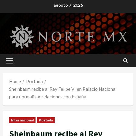
Skip
agosto 7, 2026
to
content
Primary
Menu
Home
Portada
Sheinbaum recibe al Rey Felipe VI en Palacio Nacional
para normalizar relaciones con España
Internacional
Portada
Sheinbaum recibe al Rey