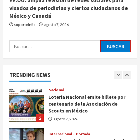
EE.UU. amplía revisión de redes sociales para
visados de periodistas y ciertos ciudadanos de
Internacional
México y Canadá
EE.UU. amplía revisión de redes
sociales para visados de periodistas
soporteinfix
agosto 7, 2026
y ciertos ciudadanos de México y
Canadá
5
Buscar:
agosto 7, 2026
Nacional
Fallece Carlos Garfias Merlos,
arzobispo emérito de Morelia
TRENDING NEWS
agosto 7, 2026
1
Nacional
Lotería Nacional emite billete por
centenario de la Asociación de
Scouts en México
2
agosto 7, 2026
Internacional
Portada