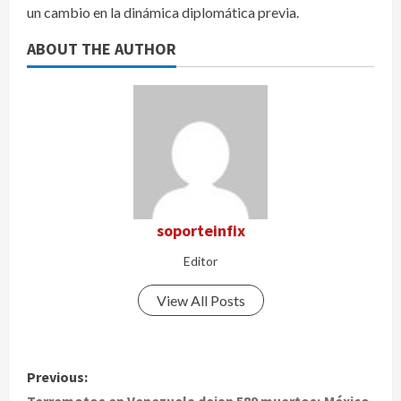
un cambio en la dinámica diplomática previa.
ABOUT THE AUTHOR
soporteinfix
Editor
View All Posts
P
Previous:
Terremotos en Venezuela dejan 589 muertos; México,