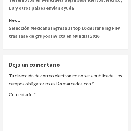
o
EU y otros países envían ayuda
s
Next:
t
Selección Mexicana ingresa al top 10 del ranking FIFA
tras fase de grupos invicta en Mundial 2026
n
a
v
Deja un comentario
i
Tu dirección de correo electrónico no será publicada.
Los
campos obligatorios están marcados con
*
g
Comentario
*
a
t
i