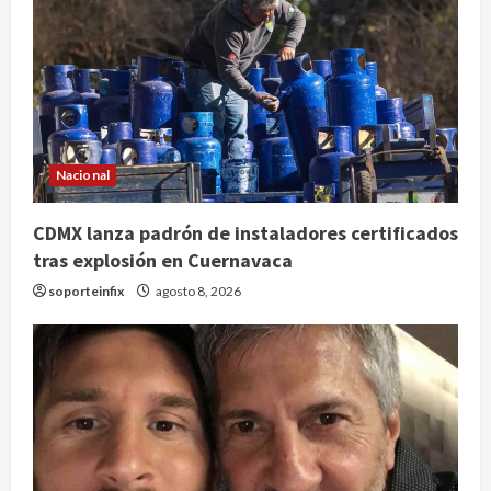
Nacional
CDMX lanza padrón de instaladores certificados
tras explosión en Cuernavaca
soporteinfix
agosto 8, 2026
Deportes
Internacional
Fallece Jorge Messi, padre y
representante de Lionel Messi, en
Rosario
2
agosto 8, 2026