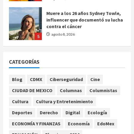
Muere a los 26 años Sydney Towle,
influencer que documentó su lucha
contra el cáncer
agosto 8, 2026
5
Nacional
CDMX lanza padrón de instaladores
CATEGORÍAS
certificados tras explosión en
Cuernavaca
1
agosto 8, 2026
Blog
CDMX
Ciberseguridad
Cine
Deportes
Internacional
CIUDAD DE MEXICO
Columnas
Columnistas
Fallece Jorge Messi, padre y
representante de Lionel Messi, en
Cultura
Cultura y Entretenimiento
Rosario
Deportes
Derecho
Digital
Ecología
2
agosto 8, 2026
ECONOMÍA Y FINANZAS
Economía
EdoMex
Nacional
Alejandro Moreno critica la