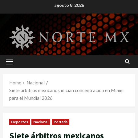
Skip
agosto 8, 2026
to
content
Primary
Menu
Home
Nacional
Siete árbitros mexicanos inician concentración en Miami
para el Mundial 2026
Deportes
Nacional
Portada
Siete árbitros mexicanos