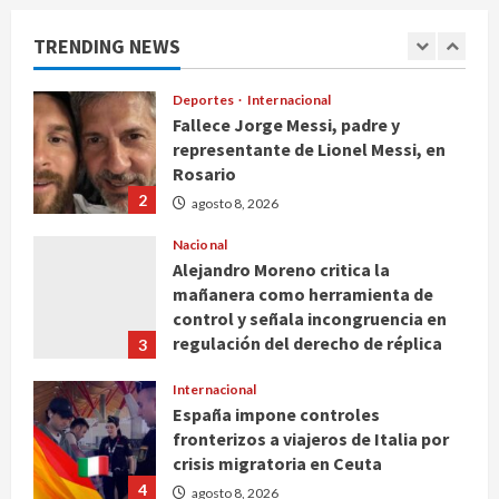
certificados tras explosión en
Cuernavaca
TRENDING NEWS
1
agosto 8, 2026
Deportes
Internacional
Fallece Jorge Messi, padre y
representante de Lionel Messi, en
Rosario
2
agosto 8, 2026
Nacional
Alejandro Moreno critica la
mañanera como herramienta de
control y señala incongruencia en
regulación del derecho de réplica
3
agosto 8, 2026
Internacional
España impone controles
fronterizos a viajeros de Italia por
crisis migratoria en Ceuta
4
agosto 8, 2026