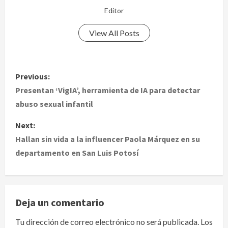
Editor
View All Posts
P
Previous:
o
Presentan ‘VigIA’, herramienta de IA para detectar
abuso sexual infantil
s
Next:
t
Hallan sin vida a la influencer Paola Márquez en su
departamento en San Luis Potosí
n
a
v
Deja un comentario
i
Tu dirección de correo electrónico no será publicada.
Los