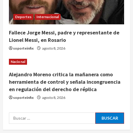
Nacional
Alejandro Moreno critica la
Deportes
Internacional
mañanera como herramienta de
control y señala incongruencia en
regulación del derecho de réplica
Fallece Jorge Messi, padre y representante de
3
Lionel Messi, en Rosario
agosto 8, 2026
Internacional
soporteinfix
agosto 8, 2026
España impone controles
fronterizos a viajeros de Italia por
Nacional
crisis migratoria en Ceuta
4
agosto 8, 2026
Alejandro Moreno critica la mañanera como
herramienta de control y señala incongruencia
Muere a los 26 años Sydney Towle,
en regulación del derecho de réplica
influencer que documentó su lucha
soporteinfix
agosto 8, 2026
contra el cáncer
agosto 8, 2026
5
Buscar:
Nacional
CDMX lanza padrón de instaladores