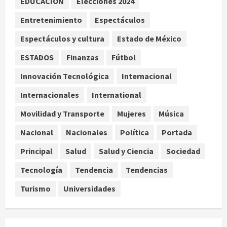
EDUCACIÓN
Elecciones 2024
mañanera como herramienta de
Entretenimiento
Espectáculos
control y señala incongruencia en
regulación del derecho de réplica
3
Espectáculos y cultura
Estado de México
agosto 8, 2026
Internacional
ESTADOS
Finanzas
Fútbol
España impone controles
fronterizos a viajeros de Italia por
Innovación Tecnológica
Internacional
crisis migratoria en Ceuta
Internacionales
International
4
agosto 8, 2026
Movilidad y Transporte
Mujeres
Música
Muere a los 26 años Sydney Towle,
Nacional
Nacionales
Política
Portada
influencer que documentó su lucha
contra el cáncer
Principal
Salud
Salud y Ciencia
Sociedad
agosto 8, 2026
5
Tecnología
Tendencia
Tendencias
Turismo
Universidades