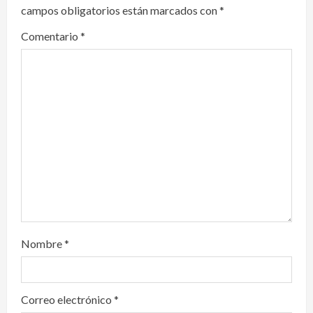
campos obligatorios están marcados con
*
g
Comentario
*
a
t
i
o
n
Nombre
*
Correo electrónico
*