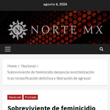
Skip
agosto 6, 2026
to
content
Primary
Menu
Home
Nacional
Sobreviviente de feminicidio denuncia revictimización
tras reclasificación delictiva y liberación de agresor
Nacional
Portada
Sobreviviente de feminicidio