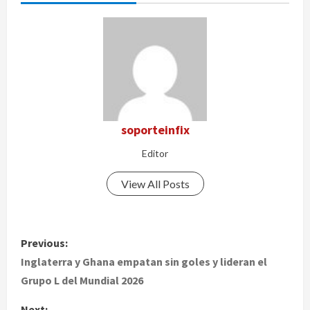
soporteinfix
Editor
View All Posts
P
Previous:
o
Inglaterra y Ghana empatan sin goles y lideran el
Grupo L del Mundial 2026
s
Next: