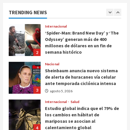
descendiente de la colonia de Pablo
Escobar
1
TRENDING NEWS
agosto 5, 2026
Internacional
‘Spider-Man: Brand New Day’ y ‘The
Odyssey’ generan más de 400
millones de dólares en un fin de
semana histórico
2
agosto 5, 2026
Nacional
Sheinbaum anuncia nuevo sistema
de alerta de huracanes vía celular
ante temporada ciclónica intensa
3
agosto 5, 2026
Internacional
Salud
Estudio global indica que el 79% de
los cambios en hábitat de
mariposas se asocian al
calentamiento global
4
agosto 5, 2026