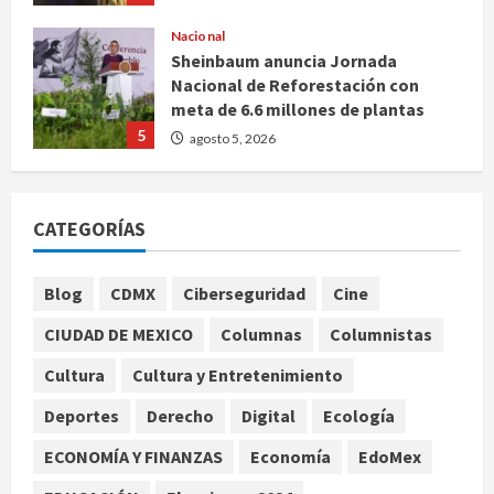
Nacional
Sheinbaum anuncia Jornada
Nacional de Reforestación con
meta de 6.6 millones de plantas
5
agosto 5, 2026
Internacional
Rescatan en Colombia a
hipopótamo bebé desnutrido,
CATEGORÍAS
descendiente de la colonia de Pablo
Escobar
1
agosto 5, 2026
Blog
CDMX
Ciberseguridad
Cine
Internacional
‘Spider-Man: Brand New Day’ y ‘The
CIUDAD DE MEXICO
Columnas
Columnistas
Odyssey’ generan más de 400
millones de dólares en un fin de
Cultura
Cultura y Entretenimiento
semana histórico
2
Deportes
Derecho
Digital
Ecología
agosto 5, 2026
Nacional
ECONOMÍA Y FINANZAS
Economía
EdoMex
Sheinbaum anuncia nuevo sistema
de alerta de huracanes vía celular