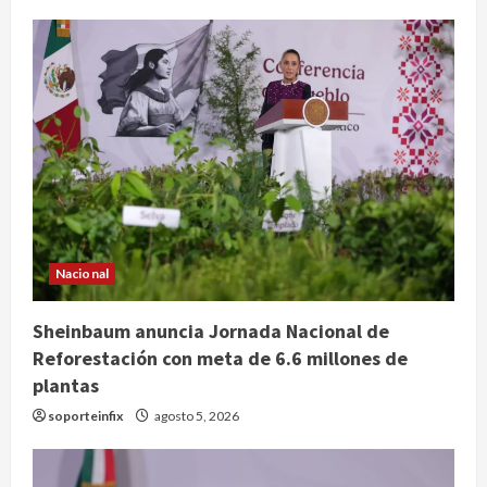
Nacional
Sheinbaum anuncia Jornada Nacional de
Internacional
Reforestación con meta de 6.6 millones de
‘Spider-Man: Brand New Day’ y ‘The
plantas
Odyssey’ generan más de 400
millones de dólares en un fin de
soporteinfix
agosto 5, 2026
semana histórico
2
agosto 5, 2026
Nacional