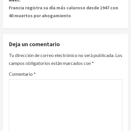
t
Francia registra su día más caluroso desde 1947 con
40 muertos por ahogamiento
n
a
v
Deja un comentario
i
Tu dirección de correo electrónico no será publicada.
Los
campos obligatorios están marcados con
*
g
Comentario
*
a
t
i
o
n