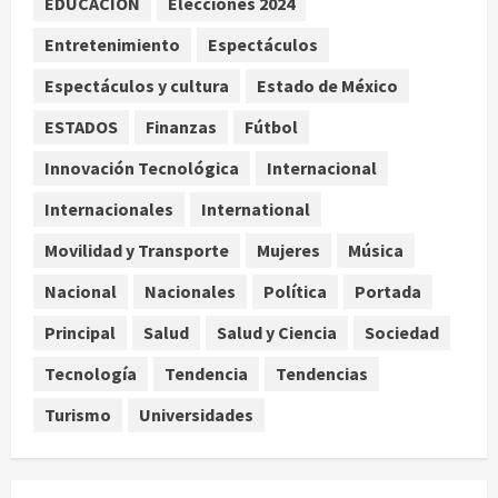
EDUCACIÓN
Elecciones 2024
ante temporada ciclónica intensa
Entretenimiento
Espectáculos
3
agosto 5, 2026
Espectáculos y cultura
Estado de México
Internacional
Salud
Estudio global indica que el 79% de
ESTADOS
Finanzas
Fútbol
los cambios en hábitat de
mariposas se asocian al
Innovación Tecnológica
Internacional
calentamiento global
4
Internacionales
International
agosto 5, 2026
Nacional
Movilidad y Transporte
Mujeres
Música
Sheinbaum anuncia Jornada
Nacional de Reforestación con
Nacional
Nacionales
Política
Portada
meta de 6.6 millones de plantas
Principal
Salud
Salud y Ciencia
Sociedad
5
agosto 5, 2026
Tecnología
Tendencia
Tendencias
Turismo
Universidades