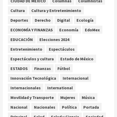
años de enfrentamientos
CIUDAD DE MEXICO
Columnas
Columnistas
agosto 8, 2026
2
Cultura
Cultura y Entretenimiento
Deportes
Derecho
Digital
Ecología
Declaran accidental la muerte de
Brandon Clarke por consumo de
ECONOMÍA Y FINANZAS
Economía
EdoMex
heroína y cocaína
EDUCACIÓN
Elecciones 2024
agosto 8, 2026
3
Entretenimiento
Espectáculos
Estados Unidos reanuda
Espectáculos y cultura
Estado de México
parcialmente los envíos de
aguacate desde México
ESTADOS
Finanzas
Fútbol
agosto 8, 2026
4
Innovación Tecnológica
Internacional
Internacionales
International
Denuncian robo de 5 mil dólares y un
Rolex al equipo de Junior H en el
Movilidad y Transporte
Mujeres
Música
AICM
Nacional
Nacionales
Política
Portada
agosto 8, 2026
5
Principal
Salud
Salud y Ciencia
Sociedad