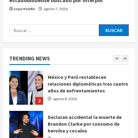
estadounidense buscado por Interpol
agosto 8, 2026
5
soporteinfix
agosto 7, 2026
EE. UU. reconoce apoyo de
Buscar:
Sheinbaum contra el narco pero
advierte que persisten desafíos
agosto 8, 2026
1
TRENDING NEWS
México y Perú restablecen
relaciones diplomáticas tras cuatro
años de enfrentamientos
agosto 8, 2026
2
Declaran accidental la muerte de
Brandon Clarke por consumo de
heroína y cocaína
agosto 8, 2026
3