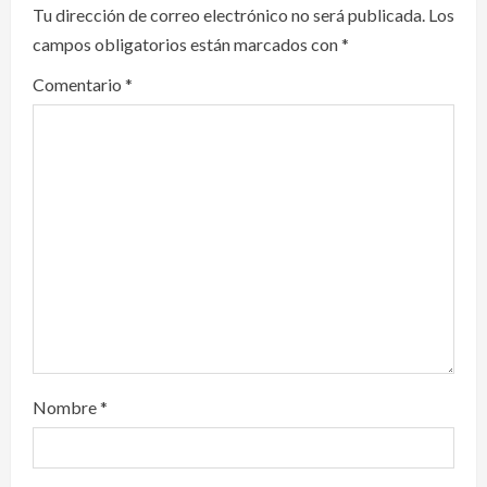
i
Tu dirección de correo electrónico no será publicada.
Los
campos obligatorios están marcados con
*
g
Comentario
*
a
t
i
o
n
Nombre
*