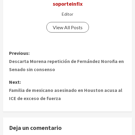
soporteinfix
Editor
View All Posts
P
Previous:
o
Descarta Morena repetición de Fernández Noroña en
Senado sin consenso
s
Next:
t
Familia de mexicano asesinado en Houston acusa al
ICE de exceso de fuerza
n
a
v
Deja un comentario