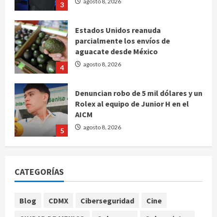
Estados Unidos reanuda
parcialmente los envíos de
aguacate desde México
agosto 8, 2026
4
Denuncian robo de 5 mil dólares y un
Rolex al equipo de Junior H en el
AICM
agosto 8, 2026
5
EE. UU. reconoce apoyo de
Sheinbaum contra el narco pero
advierte que persisten desafíos
agosto 8, 2026
1
CATEGORÍAS
México y Perú restablecen
Blog
CDMX
Ciberseguridad
Cine
relaciones diplomáticas tras cuatro