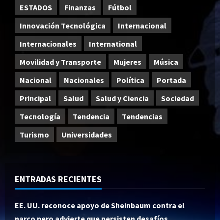
ESTADOS
Finanzas
Fútbol
Innovación Tecnológica
Internacional
Internacionales
International
Movilidad y Transporte
Mujeres
Música
Nacional
Nacionales
Política
Portada
Principal
Salud
Salud y Ciencia
Sociedad
Tecnología
Tendencia
Tendencias
Turismo
Universidades
ENTRADAS RECIENTES
EE. UU. reconoce apoyo de Sheinbaum contra el
narco pero advierte que persisten desafíos