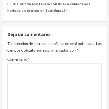
t
EE.UU. brinda asistencia consular a ciudadanos
heridos en tiroteo en Teotihuacán
n
a
v
Deja un comentario
i
Tu dirección de correo electrónico no será publicada.
Los
campos obligatorios están marcados con
*
g
Comentario
*
a
t
i
o
n