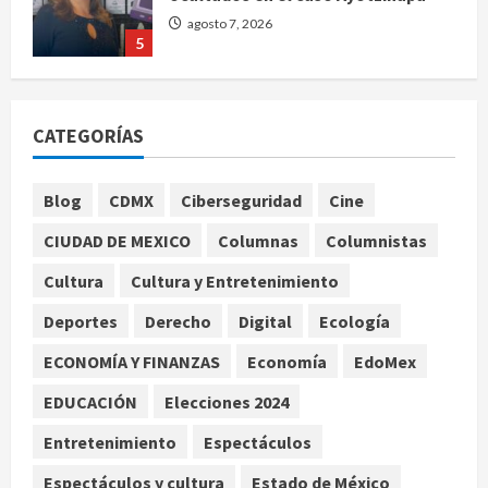
agosto 7, 2026
5
Charlotte FC vs Atlas: Fecha,
horario y canal para ver el partido
CATEGORÍAS
de la Leagues Cup 2026
agosto 7, 2026
1
Blog
CDMX
Ciberseguridad
Cine
CIUDAD DE MEXICO
Columnas
Columnistas
Colombia despide al gobierno de
Gustavo Petro tras cuatro años de
Cultura
Cultura y Entretenimiento
promesas de cambio
Deportes
Derecho
Digital
Ecología
agosto 7, 2026
2
ECONOMÍA Y FINANZAS
Economía
EdoMex
Hijos de presidentes bajo escrutinio
EDUCACIÓN
Elecciones 2024
institucional en Brasil, Guinea
Ecuatorial, Angola y EE.UU.
Entretenimiento
Espectáculos
agosto 7, 2026
3
Espectáculos y cultura
Estado de México