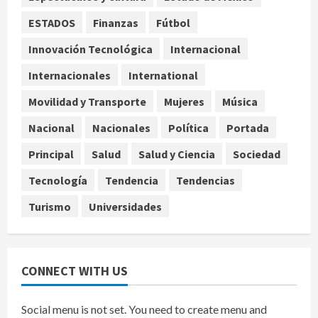
ESTADOS
Finanzas
Fútbol
Investiga Cofepris posible vínculo
de chiles jalapeños mexicanos con
Innovación Tecnológica
Internacional
brote de salmonelosis en EU
Internacionales
International
agosto 7, 2026
4
Movilidad y Transporte
Mujeres
Música
Ángela Buitrago señala videos
Nacional
Nacionales
Política
Portada
ocultados en el caso Ayotzinapa
Principal
Salud
Salud y Ciencia
Sociedad
agosto 7, 2026
5
Tecnología
Tendencia
Tendencias
Turismo
Universidades
CONNECT WITH US
Social menu is not set. You need to create menu and