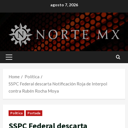
Skip
agosto 7, 2026
to
content
Primary
Menu
Home
Política
SSPC Federal descarta Notificación Roja de Interpol
contra Rubén Rocha Moya
Política
Portada
SSPC Federal descarta