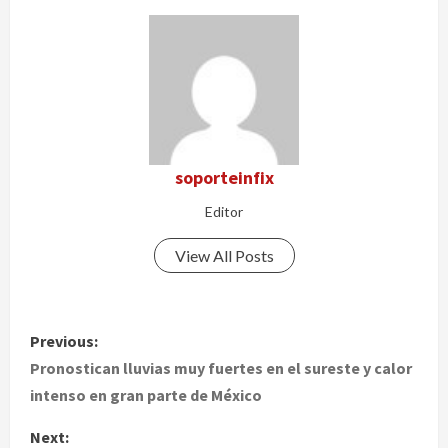
soporteinfix
Editor
View All Posts
P
Previous:
o
Pronostican lluvias muy fuertes en el sureste y calor
intenso en gran parte de México
s
Next: