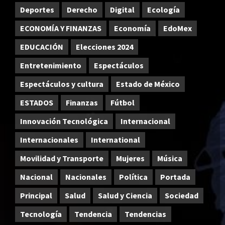
Deportes
Derecho
Digital
Ecología
ECONOMÍA Y FINANZAS
Economía
EdoMex
EDUCACIÓN
Elecciones 2024
Entretenimiento
Espectáculos
Espectáculos y cultura
Estado de México
ESTADOS
Finanzas
Fútbol
Innovación Tecnológica
Internacional
Internacionales
International
Movilidad y Transporte
Mujeres
Música
Nacional
Nacionales
Política
Portada
Principal
Salud
Salud y Ciencia
Sociedad
Tecnología
Tendencia
Tendencias