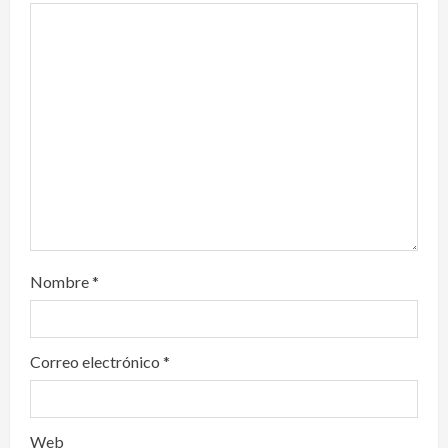
a
t
i
o
n
Nombre
*
Correo electrónico
*
Web