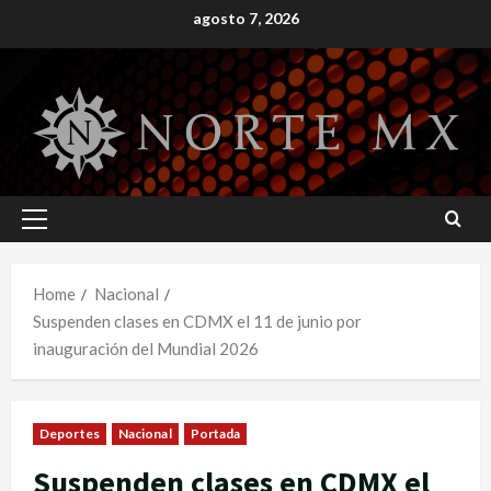
Skip
agosto 7, 2026
to
content
Primary
Menu
Home
Nacional
Suspenden clases en CDMX el 11 de junio por
inauguración del Mundial 2026
Deportes
Nacional
Portada
Suspenden clases en CDMX el