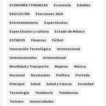
ECONOMÍA Y FINANZAS
Economía
EdoMex
Internacional
Christopher Landau desmiente
EDUCACIÓN
Elecciones 2024
artículo de Foreign Policy sobre
Entretenimiento
Espectáculos
visita a Islas Salomón
3
agosto 7, 2026
Espectáculos y cultura
Estado de México
Nacional
ESTADOS
Finanzas
Fútbol
Capturan en Zapopan a ciudadano
estadounidense buscado por
Innovación Tecnológica
Internacional
Interpol
Internacionales
International
4
agosto 7, 2026
Movilidad y Transporte
Mujeres
Música
Nacional
Portada
Detienen al exgobernador de
Nacional
Nacionales
Política
Portada
Guerrero Ángel Aguirre por
Principal
Salud
Salud y Ciencia
Sociedad
obstrucción en el caso Ayotzinapa
5
agosto 7, 2026
Tecnología
Tendencia
Tendencias
Turismo
Universidades