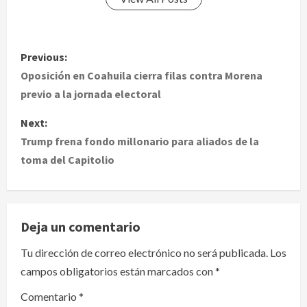
P
Previous:
o
Oposición en Coahuila cierra filas contra Morena
previo a la jornada electoral
s
Next:
t
Trump frena fondo millonario para aliados de la
toma del Capitolio
n
a
v
Deja un comentario
i
Tu dirección de correo electrónico no será publicada.
Los
campos obligatorios están marcados con
*
g
Comentario
*