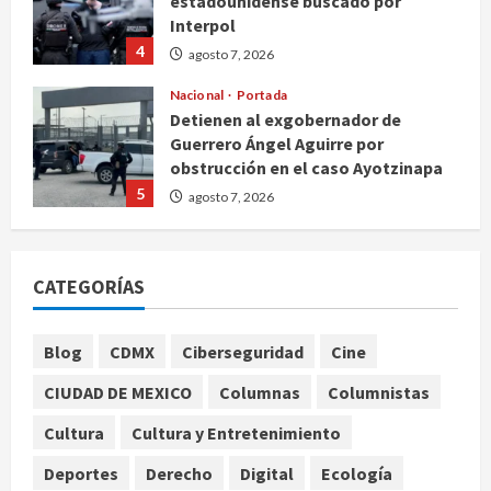
estadounidense buscado por
Interpol
4
agosto 7, 2026
Nacional
Portada
Detienen al exgobernador de
Guerrero Ángel Aguirre por
obstrucción en el caso Ayotzinapa
5
agosto 7, 2026
Nacional
Michoacán intensifica combate a la
CATEGORÍAS
extorsión en zona aguacatera y
Tierra Caliente
1
agosto 7, 2026
Blog
CDMX
Ciberseguridad
Cine
Nacional
CIUDAD DE MEXICO
Columnas
Columnistas
SMN pronostica lluvias intensas,
granizo y calor extremo para este 7
Cultura
Cultura y Entretenimiento
de agosto
Deportes
Derecho
Digital
Ecología
2
agosto 7, 2026