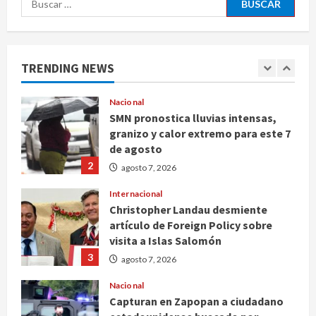
Nacional
Michoacán intensifica combate a la
extorsión en zona aguacatera y
Tierra Caliente
TRENDING NEWS
1
agosto 7, 2026
Nacional
SMN pronostica lluvias intensas,
granizo y calor extremo para este 7
de agosto
2
agosto 7, 2026
Internacional
Christopher Landau desmiente
artículo de Foreign Policy sobre
visita a Islas Salomón
3
agosto 7, 2026
Nacional
Capturan en Zapopan a ciudadano