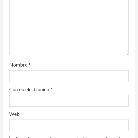
i
o
n
Nombre
*
Correo electrónico
*
Web