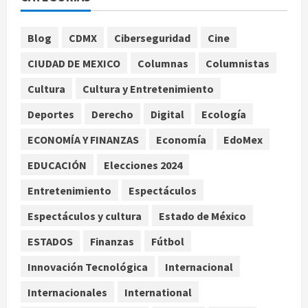
agosto 7, 2026
1
Blog
CDMX
Ciberseguridad
Cine
Colombia despide al gobierno de
CIUDAD DE MEXICO
Columnas
Columnistas
Gustavo Petro tras cuatro años de
promesas de cambio
Cultura
Cultura y Entretenimiento
agosto 7, 2026
2
Deportes
Derecho
Digital
Ecología
ECONOMÍA Y FINANZAS
Economía
EdoMex
Hijos de presidentes bajo escrutinio
institucional en Brasil, Guinea
EDUCACIÓN
Elecciones 2024
Ecuatorial, Angola y EE.UU.
agosto 7, 2026
Entretenimiento
Espectáculos
3
Espectáculos y cultura
Estado de México
Investiga Cofepris posible vínculo
ESTADOS
Finanzas
Fútbol
de chiles jalapeños mexicanos con
brote de salmonelosis en EU
Innovación Tecnológica
Internacional
agosto 7, 2026
4
Internacionales
International