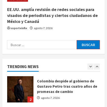
4
EE.UU. amplía revisión de redes sociales para
visados de periodistas y ciertos ciudadanos de
Ángela Buitrago señala videos
México y Canadá
ocultados en el caso Ayotzinapa
soporteinfix
agosto 7, 2026
agosto 7, 2026
5
Buscar:
Charlotte FC vs Atlas: Fecha,
horario y canal para ver el partido
de la Leagues Cup 2026
agosto 7, 2026
1
TRENDING NEWS
Colombia despide al gobierno de
Gustavo Petro tras cuatro años de
promesas de cambio
agosto 7, 2026
2