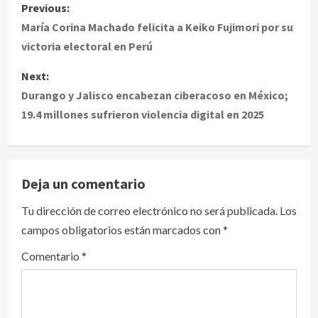
P
Previous:
o
María Corina Machado felicita a Keiko Fujimori por su
victoria electoral en Perú
s
Next:
t
Durango y Jalisco encabezan ciberacoso en México;
19.4 millones sufrieron violencia digital en 2025
n
a
v
Deja un comentario
i
Tu dirección de correo electrónico no será publicada.
Los
campos obligatorios están marcados con
*
g
Comentario
*
a
t