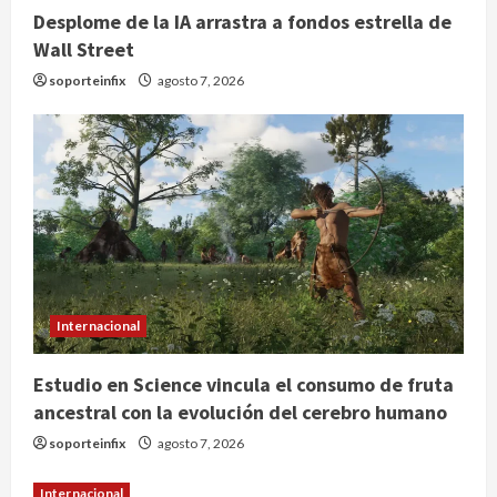
Desplome de la IA arrastra a fondos estrella de
Wall Street
soporteinfix
agosto 7, 2026
Colombia despide al gobierno de
Gustavo Petro tras cuatro años de
promesas de cambio
agosto 7, 2026
2
Hijos de presidentes bajo escrutinio
institucional en Brasil, Guinea
Ecuatorial, Angola y EE.UU.
Internacional
agosto 7, 2026
3
Estudio en Science vincula el consumo de fruta
ancestral con la evolución del cerebro humano
Investiga Cofepris posible vínculo
de chiles jalapeños mexicanos con
soporteinfix
agosto 7, 2026
brote de salmonelosis en EU
Internacional
agosto 7, 2026