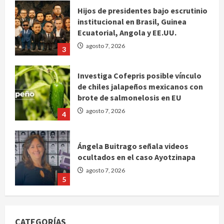
Hijos de presidentes bajo escrutinio
institucional en Brasil, Guinea
Ecuatorial, Angola y EE.UU.
agosto 7, 2026
3
Investiga Cofepris posible vínculo
de chiles jalapeños mexicanos con
brote de salmonelosis en EU
agosto 7, 2026
4
Ángela Buitrago señala videos
ocultados en el caso Ayotzinapa
agosto 7, 2026
5
Charlotte FC vs Atlas: Fecha,
horario y canal para ver el partido
de la Leagues Cup 2026
CATEGORÍAS