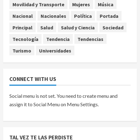
Movilidad y Transporte
Mujeres
Música
Ángela Buitrago señala videos
ocultados en el caso Ayotzinapa
Nacional
Nacionales
Política
Portada
agosto 7, 2026
Principal
Salud
Salud y Ciencia
Sociedad
5
Tecnología
Tendencia
Tendencias
Turismo
Universidades
CONNECT WITH US
Social menu is not set. You need to create menu and
assign it to Social Menu on Menu Settings.
TAL VEZ TE LAS PERDISTE