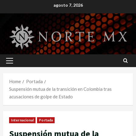
Skip
agosto 7, 2026
to
content
Primary
Menu
Home
Portada
Suspensión mutua de la transición en Colombia tras
acusaciones de golpe de Estado
Internacional
Portada
Suspensión mutua de la