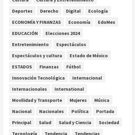
de agosto
Deportes
Derecho
Digital
Ecología
2
agosto 7, 2026
ECONOMÍA Y FINANZAS
Economía
EdoMex
Internacional
Christopher Landau desmiente
EDUCACIÓN
Elecciones 2024
artículo de Foreign Policy sobre
Entretenimiento
Espectáculos
visita a Islas Salomón
3
agosto 7, 2026
Espectáculos y cultura
Estado de México
Nacional
ESTADOS
Finanzas
Fútbol
Capturan en Zapopan a ciudadano
estadounidense buscado por
Innovación Tecnológica
Internacional
Interpol
Internacionales
International
4
agosto 7, 2026
Movilidad y Transporte
Mujeres
Música
Nacional
Portada
Detienen al exgobernador de
Nacional
Nacionales
Política
Portada
Guerrero Ángel Aguirre por
Principal
Salud
Salud y Ciencia
Sociedad
obstrucción en el caso Ayotzinapa
5
agosto 7, 2026
Tecnología
Tendencia
Tendencias