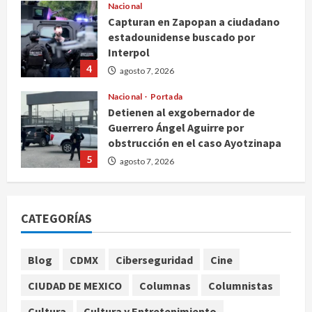
Nacional
Capturan en Zapopan a ciudadano
estadounidense buscado por
Interpol
4
agosto 7, 2026
Nacional
Portada
Detienen al exgobernador de
Guerrero Ángel Aguirre por
obstrucción en el caso Ayotzinapa
5
agosto 7, 2026
Nacional
Michoacán intensifica combate a la
CATEGORÍAS
extorsión en zona aguacatera y
Tierra Caliente
1
agosto 7, 2026
Blog
CDMX
Ciberseguridad
Cine
Nacional
CIUDAD DE MEXICO
Columnas
Columnistas
SMN pronostica lluvias intensas,
granizo y calor extremo para este 7
Cultura
Cultura y Entretenimiento