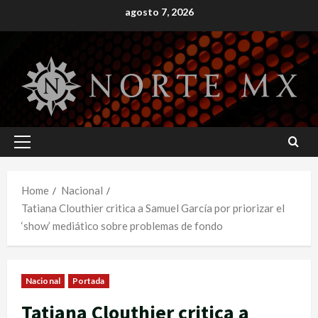
Skip
agosto 7, 2026
to
content
Primary
Menu
Home
Nacional
Tatiana Clouthier critica a Samuel García por priorizar el
‘show’ mediático sobre problemas de fondo
Nacional
Portada
Tatiana Clouthier critica a