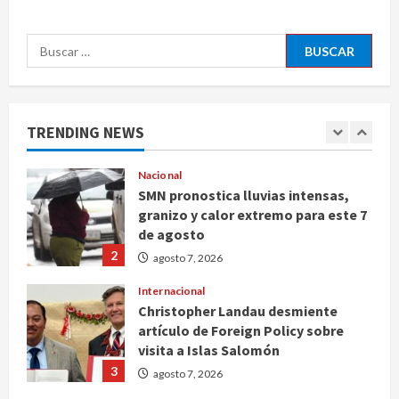
obstrucción en el caso Ayotzinapa
5
agosto 7, 2026
Buscar:
Nacional
Michoacán intensifica combate a la
extorsión en zona aguacatera y
Tierra Caliente
TRENDING NEWS
1
agosto 7, 2026
Nacional
SMN pronostica lluvias intensas,
granizo y calor extremo para este 7
de agosto
2
agosto 7, 2026
Internacional
Christopher Landau desmiente
artículo de Foreign Policy sobre
visita a Islas Salomón
3
agosto 7, 2026