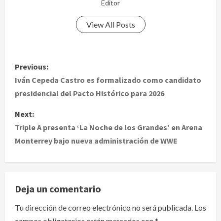
Editor
View All Posts
P
Previous:
o
Iván Cepeda Castro es formalizado como candidato
presidencial del Pacto Histórico para 2026
s
Next:
t
Triple A presenta ‘La Noche de los Grandes’ en Arena
Monterrey bajo nueva administración de WWE
n
a
v
Deja un comentario
i
Tu dirección de correo electrónico no será publicada.
Los
campos obligatorios están marcados con
*