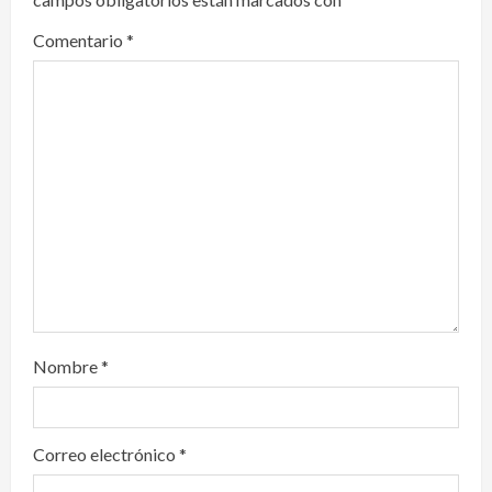
g
Comentario
*
a
t
i
o
n
Nombre
*
Correo electrónico
*