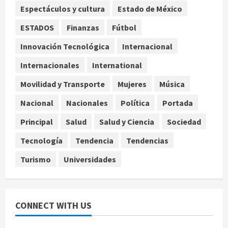
3
Espectáculos y cultura
Estado de México
ESTADOS
Finanzas
Fútbol
Jardín Hidalgo de Coyoacán atrae
mariposas y aves tras convertirse
Innovación Tecnológica
Internacional
en espacio polinizador
Internacionales
International
agosto 10, 2026
4
Movilidad y Transporte
Mujeres
Música
Planta Tecolote-La Gloria recibió
Nacional
Nacionales
Política
Portada
tres veces fondos internacionales y
sigue sin concretarse
Principal
Salud
Salud y Ciencia
Sociedad
agosto 10, 2026
5
Tecnología
Tendencia
Tendencias
Turismo
Universidades
CONNECT WITH US