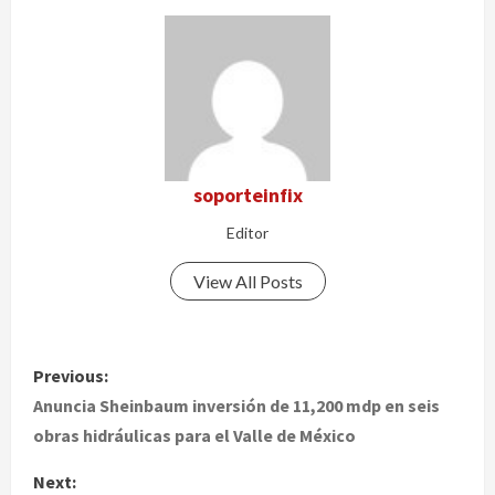
soporteinfix
Editor
View All Posts
P
Previous:
o
Anuncia Sheinbaum inversión de 11,200 mdp en seis
obras hidráulicas para el Valle de México
s
Next: