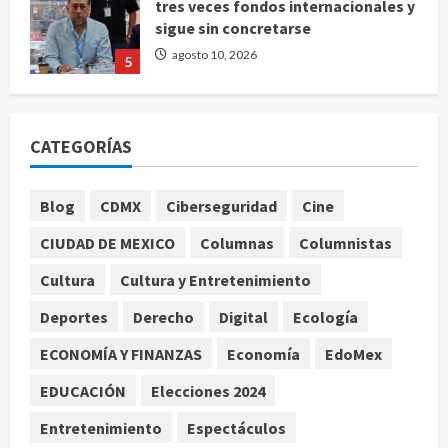
tres veces fondos internacionales y
sigue sin concretarse
agosto 10, 2026
5
Se registran 43 mil 619 aspirantes
para el examen de ingreso a la
CATEGORÍAS
UNAM
agosto 10, 2026
1
Blog
CDMX
Ciberseguridad
Cine
CIUDAD DE MEXICO
Columnas
Columnistas
Claudia Sheinbaum decreta Jornada
de Reforestación cada segundo
Cultura
Cultura y Entretenimiento
domingo de agosto
Deportes
Derecho
Digital
Ecología
agosto 10, 2026
2
ECONOMÍA Y FINANZAS
Economía
EdoMex
Reflexionan sobre el derecho a la
EDUCACIÓN
Elecciones 2024
ciudad y la resistencia desde el
barrio
Entretenimiento
Espectáculos
agosto 10, 2026