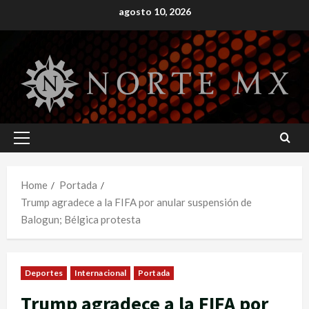
Skip
agosto 10, 2026
to
content
Primary
Menu
Home
Portada
Trump agradece a la FIFA por anular suspensión de
Balogun; Bélgica protesta
Deportes
Internacional
Portada
Trump agradece a la FIFA por