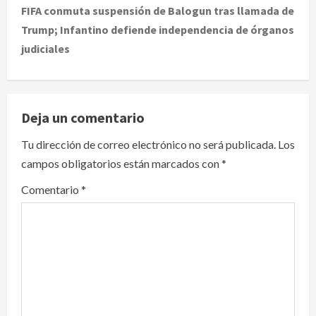
t
FIFA conmuta suspensión de Balogun tras llamada de
Trump; Infantino defiende independencia de órganos
n
judiciales
a
v
Deja un comentario
i
Tu dirección de correo electrónico no será publicada.
Los
g
campos obligatorios están marcados con
*
a
Comentario
*
t
i
o
n