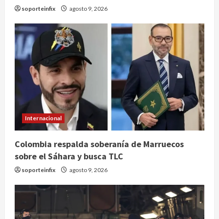
soporteinfix
agosto 9, 2026
Internacional
Claudia Sheinbaum decreta Jornada
Colombia respalda soberanía de Marruecos
de Reforestación cada segundo
sobre el Sáhara y busca TLC
domingo de agosto
soporteinfix
agosto 9, 2026
agosto 10, 2026
2
Reflexionan sobre el derecho a la
ciudad y la resistencia desde el