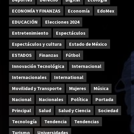
ECONOMÍA Y FINANZAS
Economía
EdoMex
EDUCACIÓN
Elecciones 2024
Entretenimiento
Espectáculos
Espectáculos y cultura
Estado de México
ESTADOS
Finanzas
Fútbol
Innovación Tecnológica
Internacional
Internacionales
International
Movilidad y Transporte
Mujeres
Música
Nacional
Nacionales
Política
Portada
Principal
Salud
Salud y Ciencia
Sociedad
Tecnología
Tendencia
Tendencias
Turismo
Universidades