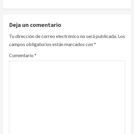
a
v
Deja un comentario
i
Tu dirección de correo electrónico no será publicada.
Los
campos obligatorios están marcados con
*
g
Comentario
*
a
t
i
o
n