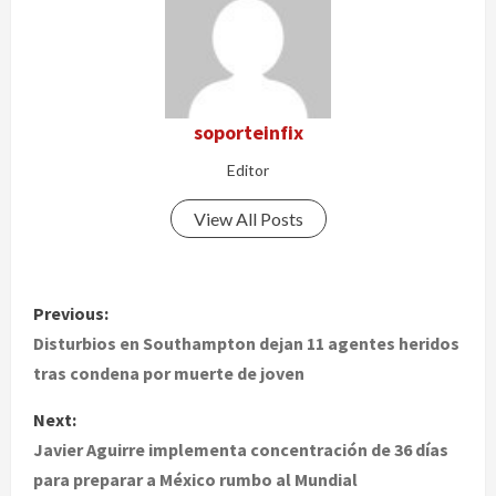
soporteinfix
Editor
View All Posts
P
Previous:
o
Disturbios en Southampton dejan 11 agentes heridos
tras condena por muerte de joven
s
Next:
t
Javier Aguirre implementa concentración de 36 días
para preparar a México rumbo al Mundial
n