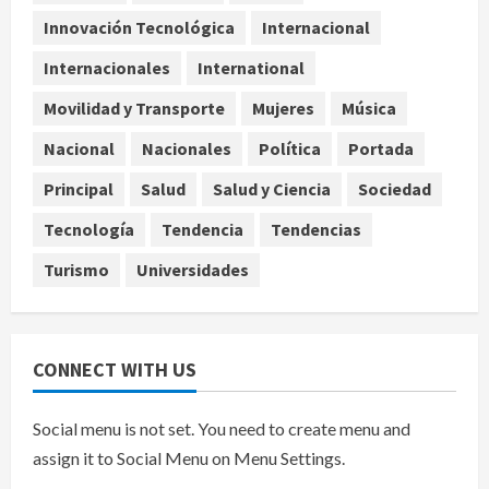
Capturan en Zapopan a ciudadano
estadounidense buscado por
Innovación Tecnológica
Internacional
Interpol
Internacionales
International
4
agosto 7, 2026
Movilidad y Transporte
Mujeres
Música
Nacional
Portada
Detienen al exgobernador de
Nacional
Nacionales
Política
Portada
Guerrero Ángel Aguirre por
Principal
Salud
Salud y Ciencia
Sociedad
obstrucción en el caso Ayotzinapa
5
agosto 7, 2026
Tecnología
Tendencia
Tendencias
Turismo
Universidades
CONNECT WITH US
Social menu is not set. You need to create menu and
assign it to Social Menu on Menu Settings.