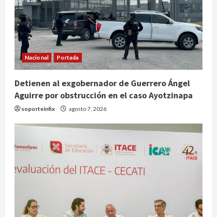
Nacional
Portada
Detienen al exgobernador de Guerrero Ángel
Aguirre por obstrucción en el caso Ayotzinapa
Nacional
soporteinfix
agosto 7, 2026
SMN pronostica lluvias intensas,
granizo y calor extremo para este 7
de agosto
2
agosto 7, 2026
Internacional
Christopher Landau desmiente
artículo de Foreign Policy sobre
visita a Islas Salomón
3
agosto 7, 2026