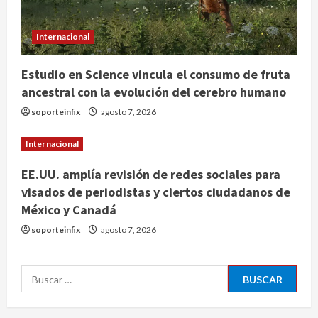
Hijos de presidentes bajo escrutinio
institucional en Brasil, Guinea
Internacional
Ecuatorial, Angola y EE.UU.
agosto 7, 2026
Estudio en Science vincula el consumo de fruta
3
ancestral con la evolución del cerebro humano
Investiga Cofepris posible vínculo
soporteinfix
agosto 7, 2026
de chiles jalapeños mexicanos con
brote de salmonelosis en EU
Internacional
agosto 7, 2026
4
EE.UU. amplía revisión de redes sociales para
visados de periodistas y ciertos ciudadanos de
México y Canadá
Ángela Buitrago señala videos
ocultados en el caso Ayotzinapa
soporteinfix
agosto 7, 2026
agosto 7, 2026
5
Buscar:
Charlotte FC vs Atlas: Fecha,
horario y canal para ver el partido