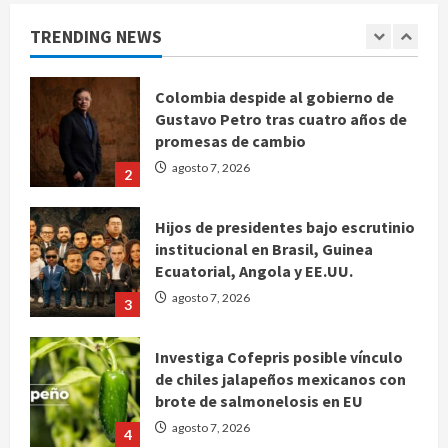
de la Leagues Cup 2026
TRENDING NEWS
agosto 7, 2026
1
Colombia despide al gobierno de
Gustavo Petro tras cuatro años de
promesas de cambio
agosto 7, 2026
2
Hijos de presidentes bajo escrutinio
institucional en Brasil, Guinea
Ecuatorial, Angola y EE.UU.
agosto 7, 2026
3
Investiga Cofepris posible vínculo
de chiles jalapeños mexicanos con
brote de salmonelosis en EU
agosto 7, 2026
4