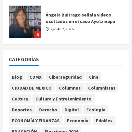
Ángela Buitrago señala videos
ocultados en el caso Ayotzinapa
agosto 7, 2026
5
Charlotte FC vs Atlas: Fecha,
horario y canal para ver el partido
CATEGORÍAS
de la Leagues Cup 2026
agosto 7, 2026
1
Blog
CDMX
Ciberseguridad
Cine
CIUDAD DE MEXICO
Columnas
Columnistas
Colombia despide al gobierno de
Gustavo Petro tras cuatro años de
Cultura
Cultura y Entretenimiento
promesas de cambio
Deportes
Derecho
Digital
Ecología
agosto 7, 2026
2
ECONOMÍA Y FINANZAS
Economía
EdoMex
Hijos de presidentes bajo escrutinio
EDUCACIÓN
Elecciones 2024