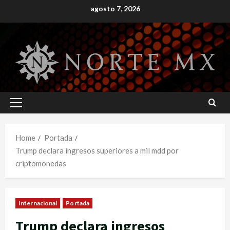
Skip
agosto 7, 2026
to
content
Primary
Menu
Home
Portada
Trump declara ingresos superiores a mil mdd por
criptomonedas
Internacional
Portada
Trump declara ingresos