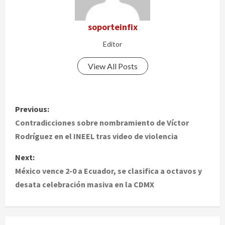
soporteinfix
Editor
View All Posts
P
Previous:
o
Contradicciones sobre nombramiento de Víctor
Rodríguez en el INEEL tras video de violencia
s
Next:
t
México vence 2-0 a Ecuador, se clasifica a octavos y
desata celebración masiva en la CDMX
n
a