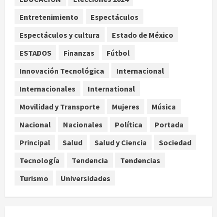
institucional en Brasil, Guinea
Ecuatorial, Angola y EE.UU.
Entretenimiento
Espectáculos
agosto 7, 2026
3
Espectáculos y cultura
Estado de México
ESTADOS
Finanzas
Fútbol
Investiga Cofepris posible vínculo
de chiles jalapeños mexicanos con
Innovación Tecnológica
Internacional
brote de salmonelosis en EU
Internacionales
International
agosto 7, 2026
4
Movilidad y Transporte
Mujeres
Música
Ángela Buitrago señala videos
Nacional
Nacionales
Política
Portada
ocultados en el caso Ayotzinapa
Principal
Salud
Salud y Ciencia
Sociedad
agosto 7, 2026
5
Tecnología
Tendencia
Tendencias
Turismo
Universidades