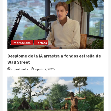
Internacional
Portada
Desplome de la IA arrastra a fondos estrella de
Wall Street
soporteinfix
agosto 7, 2026
Colombia despide al gobierno de
Gustavo Petro tras cuatro años de
promesas de cambio
agosto 7, 2026
2