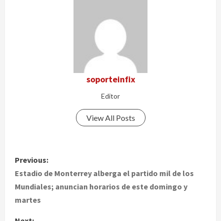
soporteinfix
Editor
View All Posts
P
Previous:
o
Estadio de Monterrey alberga el partido mil de los
Mundiales; anuncian horarios de este domingo y
s
martes
t
Next: