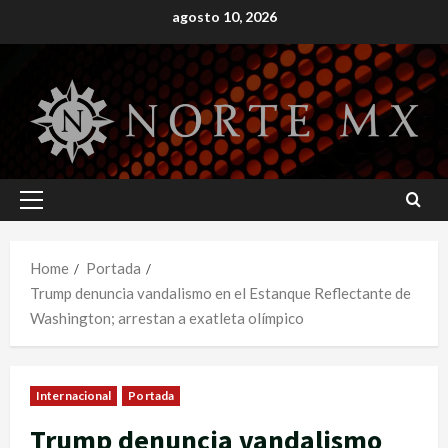
Skip
agosto 10, 2026
to
content
Primary
Menu
Home
Portada
Trump denuncia vandalismo en el Estanque Reflectante de
Washington; arrestan a exatleta olímpico
Internacional
Portada
Trump denuncia vandalismo