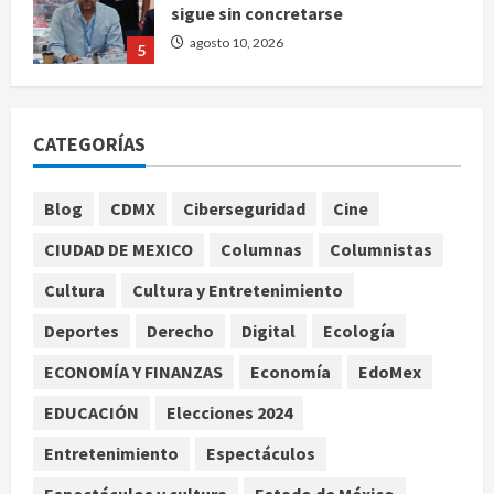
agosto 10, 2026
5
Se registran 43 mil 619 aspirantes
para el examen de ingreso a la
CATEGORÍAS
UNAM
agosto 10, 2026
1
Blog
CDMX
Ciberseguridad
Cine
Claudia Sheinbaum decreta Jornada
CIUDAD DE MEXICO
Columnas
Columnistas
de Reforestación cada segundo
domingo de agosto
Cultura
Cultura y Entretenimiento
agosto 10, 2026
2
Deportes
Derecho
Digital
Ecología
ECONOMÍA Y FINANZAS
Economía
EdoMex
Reflexionan sobre el derecho a la
ciudad y la resistencia desde el
EDUCACIÓN
Elecciones 2024
barrio
Entretenimiento
Espectáculos
agosto 10, 2026
3