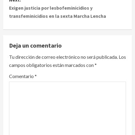
Exigen justicia por lesbofeminicidios y
n
transfeminicidios en la sexta Marcha Lencha
a
v
Deja un comentario
i
Tu dirección de correo electrónico no será publicada.
Los
g
campos obligatorios están marcados con
*
a
Comentario
*
t
i
o
n