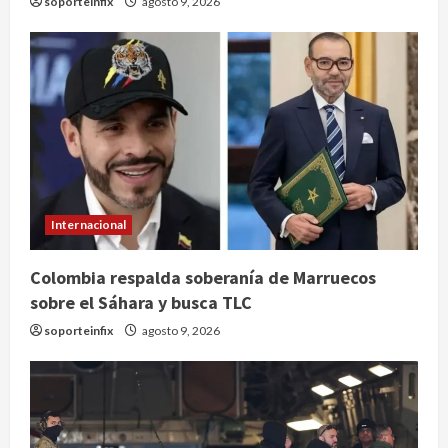
soporteinfix
agosto 9, 2026
Internacional
Claudia Sheinbaum decreta Jornada
Colombia respalda soberanía de Marruecos
de Reforestación cada segundo
sobre el Sáhara y busca TLC
domingo de agosto
agosto 10, 2026
soporteinfix
agosto 9, 2026
2
Reflexionan sobre el derecho a la
ciudad y la resistencia desde el
barrio