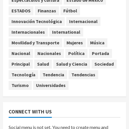
Espectáculos y cultura
Estado de México
Jardín Hidalgo de Coyoacán atrae
ESTADOS
Finanzas
Fútbol
mariposas y aves tras convertirse
en espacio polinizador
Innovación Tecnológica
Internacional
agosto 10, 2026
4
Internacionales
International
Movilidad y Transporte
Mujeres
Música
Planta Tecolote-La Gloria recibió
tres veces fondos internacionales y
Nacional
Nacionales
Política
Portada
sigue sin concretarse
Principal
Salud
Salud y Ciencia
Sociedad
agosto 10, 2026
5
Tecnología
Tendencia
Tendencias
Turismo
Universidades
CONNECT WITH US
Social menu is not set. You need to create menu and