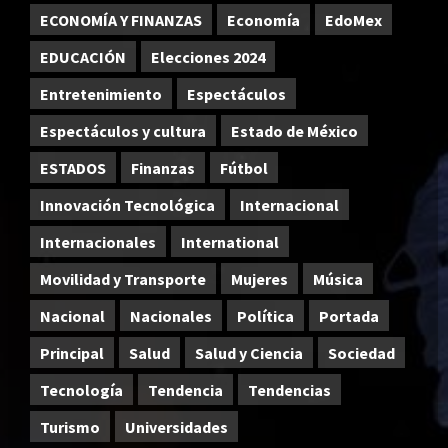
ECONOMÍA Y FINANZAS
Economía
EdoMex
EDUCACIÓN
Elecciones 2024
Entretenimiento
Espectáculos
Espectáculos y cultura
Estado de México
ESTADOS
Finanzas
Fútbol
Innovación Tecnológica
Internacional
Internacionales
International
Movilidad y Transporte
Mujeres
Música
Nacional
Nacionales
Política
Portada
Principal
Salud
Salud y Ciencia
Sociedad
Tecnología
Tendencia
Tendencias
Turismo
Universidades