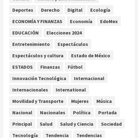
Scouts en México
Deportes
Derecho
Digital
Ecología
2
agosto 7, 2026
ECONOMÍA Y FINANZAS
Economía
EdoMex
Internacional
Portada
EDUCACIÓN
Elecciones 2024
Desplome de la IA arrastra a fondos
estrella de Wall Street
Entretenimiento
Espectáculos
agosto 7, 2026
3
Espectáculos y cultura
Estado de México
Internacional
ESTADOS
Finanzas
Fútbol
Estudio en Science vincula el
consumo de fruta ancestral con la
Innovación Tecnológica
Internacional
evolución del cerebro humano
Internacionales
International
4
agosto 7, 2026
Movilidad y Transporte
Mujeres
Música
Internacional
EE.UU. amplía revisión de redes
Nacional
Nacionales
Política
Portada
sociales para visados de periodistas
Principal
Salud
Salud y Ciencia
Sociedad
y ciertos ciudadanos de México y
Canadá
5
Tecnología
Tendencia
Tendencias