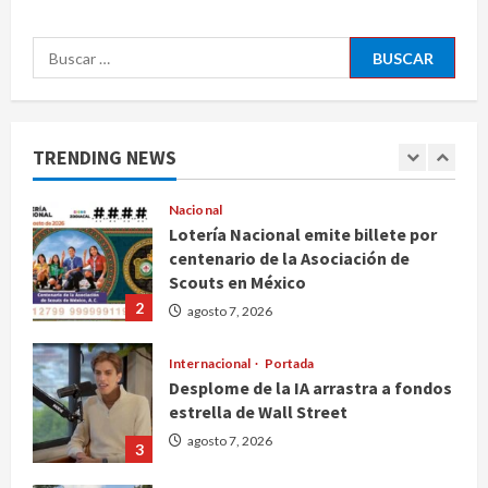
Canadá
5
Buscar:
agosto 7, 2026
Nacional
Fallece Carlos Garfias Merlos,
arzobispo emérito de Morelia
TRENDING NEWS
agosto 7, 2026
1
Nacional
Lotería Nacional emite billete por
centenario de la Asociación de
Scouts en México
2
agosto 7, 2026
Internacional
Portada
Desplome de la IA arrastra a fondos
estrella de Wall Street
agosto 7, 2026
3