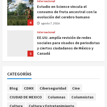
Internacional
Estudio en Science vincula el
consumo de fruta ancestral con la
evolución del cerebro humano
4
agosto 7, 2026
Internacional
EE.UU. amplía revisión de redes
sociales para visados de periodistas
y ciertos ciudadanos de México y
Canadá
5
agosto 7, 2026
Nacional
Fallece Carlos Garfias Merlos,
CATEGORÍAS
arzobispo emérito de Morelia
agosto 7, 2026
1
Blog
CDMX
Ciberseguridad
Cine
Nacional
CIUDAD DE MEXICO
Columnas
Columnistas
Lotería Nacional emite billete por
centenario de la Asociación de
Cultura
Cultura y Entretenimiento