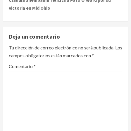
Claudia Sheinbaum felicita a Pato O’Ward por su
victoria en Mid Ohio
n
a
v
Deja un comentario
i
Tu dirección de correo electrónico no será publicada.
Los
campos obligatorios están marcados con
*
g
Comentario
*
a
t
i
o
n