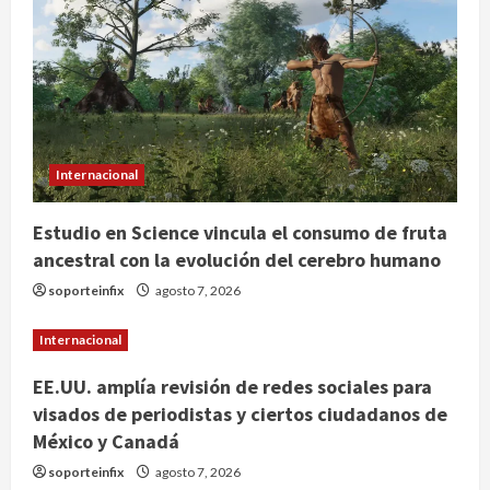
Lotería Nacional emite billete por
centenario de la Asociación de
Scouts en México
2
agosto 7, 2026
Internacional
Portada
Desplome de la IA arrastra a fondos
Internacional
estrella de Wall Street
agosto 7, 2026
Estudio en Science vincula el consumo de fruta
3
ancestral con la evolución del cerebro humano
Internacional
soporteinfix
agosto 7, 2026
Estudio en Science vincula el
consumo de fruta ancestral con la
Internacional
evolución del cerebro humano
4
agosto 7, 2026
EE.UU. amplía revisión de redes sociales para
visados de periodistas y ciertos ciudadanos de
Internacional
México y Canadá
EE.UU. amplía revisión de redes
sociales para visados de periodistas
soporteinfix
agosto 7, 2026
y ciertos ciudadanos de México y