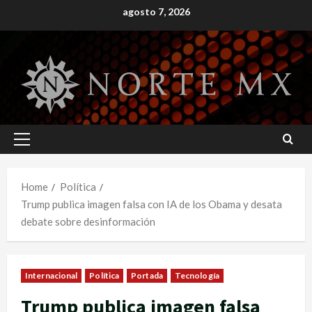
Skip
agosto 7, 2026
to
content
Primary
Menu
Home
Política
Trump publica imagen falsa con IA de los Obama y desata
debate sobre desinformación
Internacional
Política
Portada
Tecnología
Trump publica imagen falsa