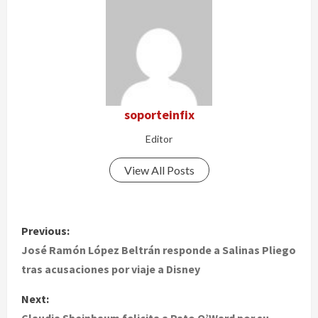
soporteinfix
Editor
View All Posts
P
Previous:
o
José Ramón López Beltrán responde a Salinas Pliego
tras acusaciones por viaje a Disney
s
Next:
t