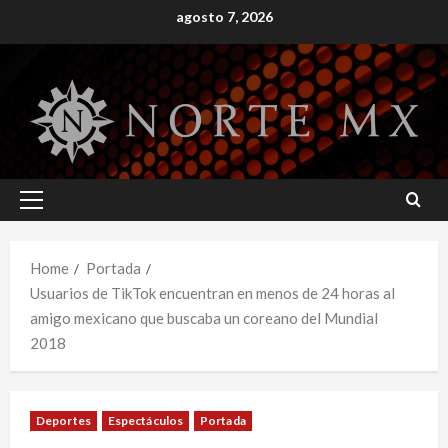
Skip
agosto 7, 2026
to
content
Primary
Menu
Home
Portada
Usuarios de TikTok encuentran en menos de 24 horas al
amigo mexicano que buscaba un coreano del Mundial
2018
Deportes
Espectáculos
Portada