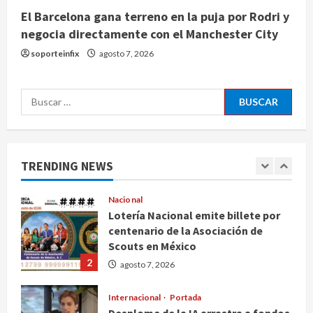
El Barcelona gana terreno en la puja por Rodri y
Internacional
negocia directamente con el Manchester City
EE.UU. amplía revisión de redes
sociales para visados de periodistas
soporteinfix
agosto 7, 2026
y ciertos ciudadanos de México y
Canadá
5
Buscar:
agosto 7, 2026
Nacional
Fallece Carlos Garfias Merlos,
arzobispo emérito de Morelia
TRENDING NEWS
agosto 7, 2026
1
Nacional
Lotería Nacional emite billete por
centenario de la Asociación de
Scouts en México
2
agosto 7, 2026
Internacional
Portada