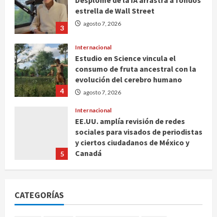
Desplome de la IA arrastra a fondos
estrella de Wall Street
agosto 7, 2026
3
Internacional
Estudio en Science vincula el
consumo de fruta ancestral con la
evolución del cerebro humano
4
agosto 7, 2026
Internacional
EE.UU. amplía revisión de redes
sociales para visados de periodistas
y ciertos ciudadanos de México y
Canadá
5
agosto 7, 2026
Nacional
Fallece Carlos Garfias Merlos,
CATEGORÍAS
arzobispo emérito de Morelia
agosto 7, 2026
1