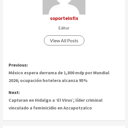
soporteinfix
Editor
View All Posts
P
Previous:
o
México espera derrama de 1,800 mdp por Mundial
2026; ocupación hotelera alcanza 95%
s
Next:
t
Capturan en Hidalgo a ‘El Virus’, líder criminal
vinculado a feminicidio en Azcapotzalco
n
a