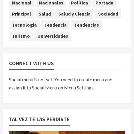
EE.UU. amplía revisión de redes
Nacional
Nacionales
Política
Portada
sociales para visados de periodistas
Principal
Salud
Salud y Ciencia
Sociedad
y ciertos ciudadanos de México y
Canadá
5
Tecnología
Tendencia
Tendencias
agosto 7, 2026
Turismo
Universidades
CONNECT WITH US
Social menu is not set. You need to create menu and
assign it to Social Menu on Menu Settings.
TAL VEZ TE LAS PERDISTE