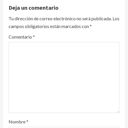
v
Deja un comentario
i
Tu dirección de correo electrónico no será publicada.
Los
campos obligatorios están marcados con
*
g
Comentario
*
a
t
i
o
n
Nombre
*