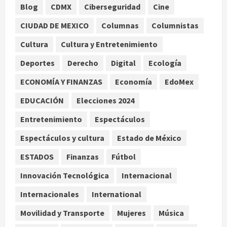
Blog
CDMX
Ciberseguridad
Cine
Nacional
CIUDAD DE MEXICO
Columnas
Columnistas
Lotería Nacional emite billete por
centenario de la Asociación de
Cultura
Cultura y Entretenimiento
Scouts en México
Deportes
Derecho
Digital
Ecología
2
agosto 7, 2026
ECONOMÍA Y FINANZAS
Economía
EdoMex
Internacional
Portada
EDUCACIÓN
Elecciones 2024
Desplome de la IA arrastra a fondos
estrella de Wall Street
Entretenimiento
Espectáculos
agosto 7, 2026
3
Espectáculos y cultura
Estado de México
Internacional
ESTADOS
Finanzas
Fútbol
Estudio en Science vincula el
consumo de fruta ancestral con la
Innovación Tecnológica
Internacional
evolución del cerebro humano
Internacionales
International
4
agosto 7, 2026
Movilidad y Transporte
Mujeres
Música
Internacional