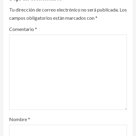
i
Tu dirección de correo electrónico no será publicada.
Los
campos obligatorios están marcados con
*
g
Comentario
*
a
t
i
o
n
Nombre
*