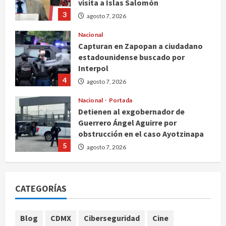
visita a Islas Salomón
3
agosto 7, 2026
Nacional
Capturan en Zapopan a ciudadano
estadounidense buscado por
Interpol
4
agosto 7, 2026
Nacional
Portada
Detienen al exgobernador de
Guerrero Ángel Aguirre por
obstrucción en el caso Ayotzinapa
5
agosto 7, 2026
Nacional
Michoacán intensifica combate a la
CATEGORÍAS
extorsión en zona aguacatera y
Tierra Caliente
1
agosto 7, 2026
Blog
CDMX
Ciberseguridad
Cine