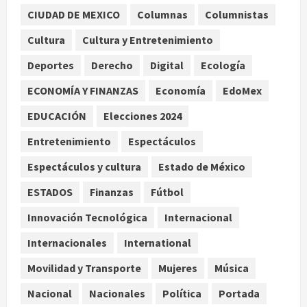
Nacional
CIUDAD DE MEXICO
Columnas
Columnistas
SMN pronostica lluvias intensas,
granizo y calor extremo para este 7
Cultura
Cultura y Entretenimiento
de agosto
Deportes
Derecho
Digital
Ecología
2
agosto 7, 2026
ECONOMÍA Y FINANZAS
Economía
EdoMex
Internacional
Christopher Landau desmiente
EDUCACIÓN
Elecciones 2024
artículo de Foreign Policy sobre
Entretenimiento
Espectáculos
visita a Islas Salomón
3
agosto 7, 2026
Espectáculos y cultura
Estado de México
Nacional
ESTADOS
Finanzas
Fútbol
Capturan en Zapopan a ciudadano
estadounidense buscado por
Innovación Tecnológica
Internacional
Interpol
Internacionales
International
4
agosto 7, 2026
Movilidad y Transporte
Mujeres
Música
Nacional
Portada
Detienen al exgobernador de
Nacional
Nacionales
Política
Portada
Guerrero Ángel Aguirre por