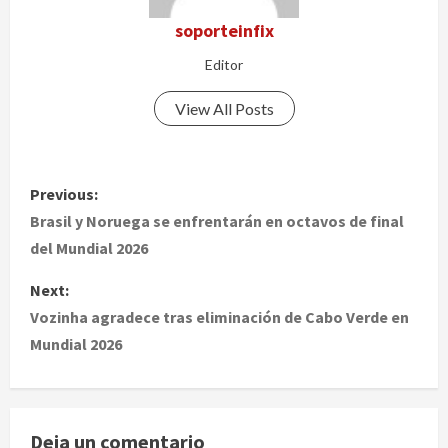
soporteinfix
Editor
View All Posts
P
Previous:
o
Brasil y Noruega se enfrentarán en octavos de final
del Mundial 2026
s
Next:
t
Vozinha agradece tras eliminación de Cabo Verde en
Mundial 2026
n
a
v
Deja un comentario