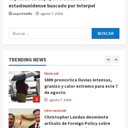
estadounidense buscado por Interpol
Detienen al exgobernador de
Guerrero Ángel Aguirre por
soporteinfix
agosto 7, 2026
obstrucción en el caso Ayotzinapa
5
agosto 7, 2026
Buscar:
Nacional
Michoacán intensifica combate a la
extorsión en zona aguacatera y
Tierra Caliente
TRENDING NEWS
1
agosto 7, 2026
Nacional
SMN pronostica lluvias intensas,
granizo y calor extremo para este 7
de agosto
2
agosto 7, 2026
Internacional
Christopher Landau desmiente
artículo de Foreign Policy sobre