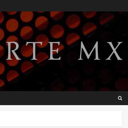
Jornada de Reforestación
cada segundo domingo de
agosto
2
agosto 10, 2026
Reflexionan sobre el derecho
a la ciudad y la resistencia
desde el barrio
agosto 10, 2026
3
Jardín Hidalgo de Coyoacán
atrae mariposas y aves tras
convertirse en espacio
polinizador
4
agosto 10, 2026
Planta Tecolote-La Gloria
recibió tres veces fondos
internacionales y sigue sin