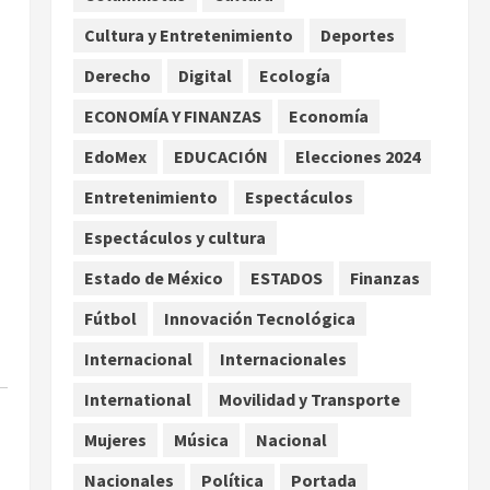
agosto
Cultura y Entretenimiento
Deportes
2
agosto 10, 2026
Derecho
Digital
Ecología
Reflexionan sobre el derecho
ECONOMÍA Y FINANZAS
Economía
a la ciudad y la resistencia
desde el barrio
EdoMex
EDUCACIÓN
Elecciones 2024
agosto 10, 2026
3
Entretenimiento
Espectáculos
Jardín Hidalgo de Coyoacán
.
Espectáculos y cultura
atrae mariposas y aves tras
Estado de México
ESTADOS
Finanzas
convertirse en espacio
polinizador
Fútbol
Innovación Tecnológica
4
agosto 10, 2026
Internacional
Internacionales
Planta Tecolote-La Gloria
recibió tres veces fondos
International
Movilidad y Transporte
internacionales y sigue sin
Mujeres
Música
Nacional
concretarse
5
agosto 10, 2026
Nacionales
Política
Portada