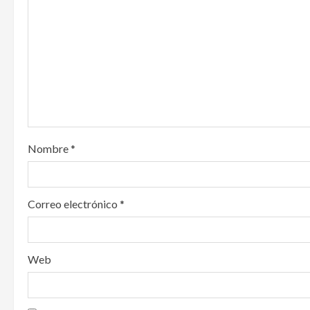
g
a
t
i
o
Nombre
*
n
Correo electrónico
*
Web