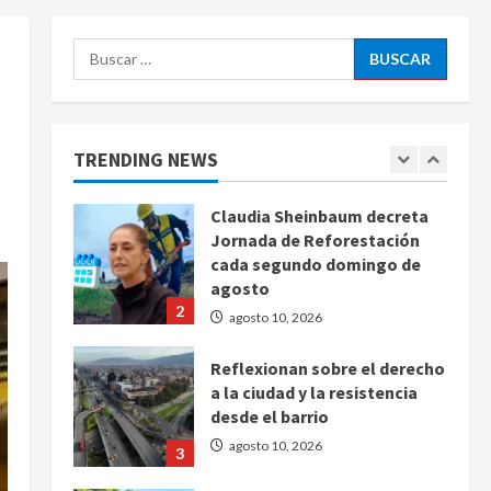
concretarse
5
agosto 10, 2026
Buscar:
Se registran 43 mil 619
aspirantes para el examen de
ingreso a la UNAM
TRENDING NEWS
agosto 10, 2026
1
Claudia Sheinbaum decreta
Jornada de Reforestación
cada segundo domingo de
agosto
2
agosto 10, 2026
Reflexionan sobre el derecho
a la ciudad y la resistencia
desde el barrio
agosto 10, 2026
3