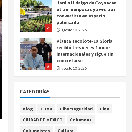
Jardín Hidalgo de Coyoacán
atrae mariposas y aves tras
convertirse en espacio
polinizador
4
agosto 10, 2026
Planta Tecolote-La Gloria
recibió tres veces fondos
internacionales y sigue sin
concretarse
5
agosto 10, 2026
Se registran 43 mil 619
aspirantes para el examen de
CATEGORÍAS
ingreso a la UNAM
agosto 10, 2026
1
Blog
CDMX
Ciberseguridad
Cine
Claudia Sheinbaum decreta
CIUDAD DE MEXICO
Columnas
Jornada de Reforestación
cada segundo domingo de
Columnistas
Cultura