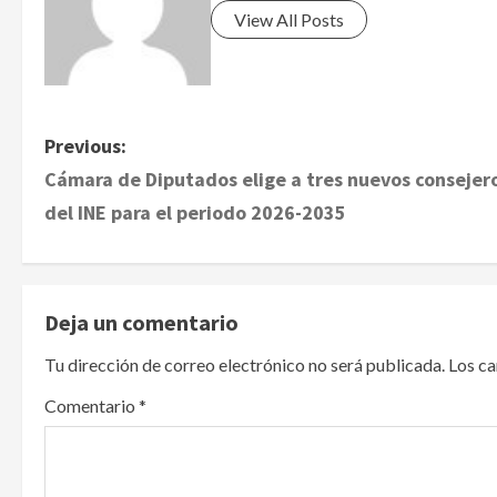
View All Posts
P
Previous:
Cámara de Diputados elige a tres nuevos consejer
o
del INE para el periodo 2026-2035
s
t
Deja un comentario
n
Tu dirección de correo electrónico no será publicada.
Los c
a
Comentario
*
v
i