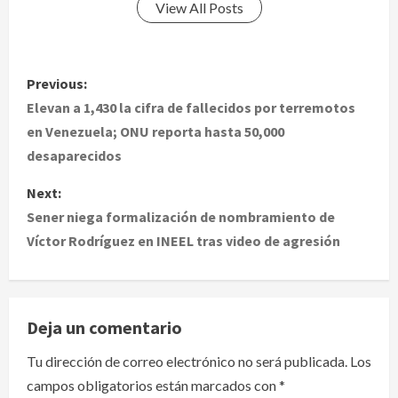
View All Posts
P
Previous:
o
Elevan a 1,430 la cifra de fallecidos por terremotos
en Venezuela; ONU reporta hasta 50,000
s
desaparecidos
t
Next:
Sener niega formalización de nombramiento de
n
Víctor Rodríguez en INEEL tras video de agresión
a
v
Deja un comentario
i
Tu dirección de correo electrónico no será publicada.
Los
g
campos obligatorios están marcados con
*