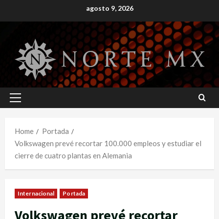
Skip
agosto 9, 2026
to
content
Primary
Menu
Home
Portada
Volkswagen prevé recortar 100.000 empleos y estudiar el
cierre de cuatro plantas en Alemania
Internacional
Portada
Volkswagen prevé recortar