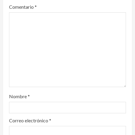
a
Comentario
*
t
i
o
n
Nombre
*
Correo electrónico
*