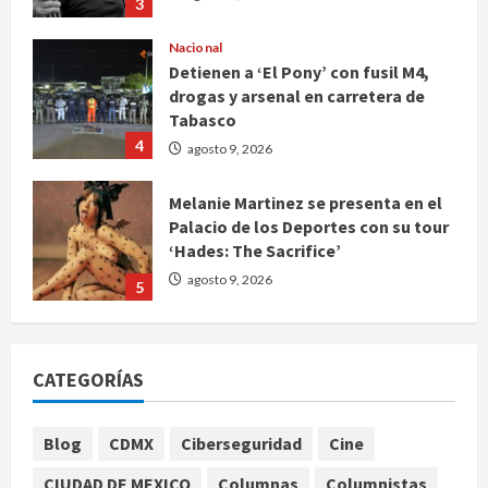
3
Nacional
Detienen a ‘El Pony’ con fusil M4,
drogas y arsenal en carretera de
Tabasco
4
agosto 9, 2026
Melanie Martinez se presenta en el
Palacio de los Deportes con su tour
‘Hades: The Sacrifice’
agosto 9, 2026
5
De la medicina sencilla a la
complejidad moderna: cuando el
CATEGORÍAS
conocimiento ya no cabe en un
hospital
1
agosto 9, 2026
Blog
CDMX
Ciberseguridad
Cine
CIUDAD DE MEXICO
Columnas
Columnistas
UNAM: entre el fraude, la IA y la