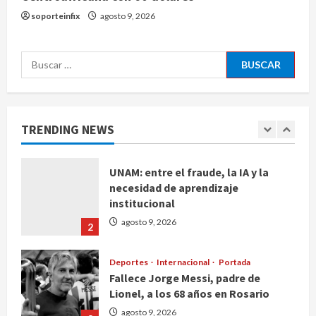
Palacio de los Deportes con su tour
soporteinfix
agosto 9, 2026
‘Hades: The Sacrifice’
agosto 9, 2026
5
Buscar:
De la medicina sencilla a la
complejidad moderna: cuando el
conocimiento ya no cabe en un
hospital
TRENDING NEWS
1
agosto 9, 2026
UNAM: entre el fraude, la IA y la
necesidad de aprendizaje
institucional
agosto 9, 2026
2
Deportes
Internacional
Portada
Fallece Jorge Messi, padre de
Lionel, a los 68 años en Rosario
agosto 9, 2026