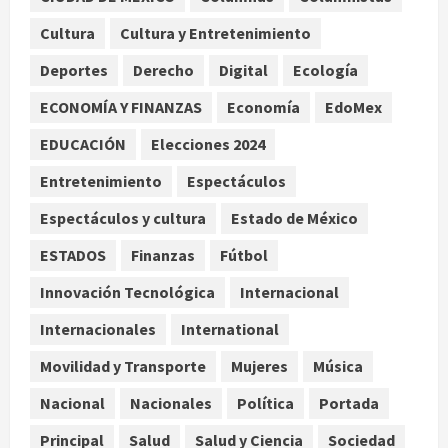
necesidad de aprendizaje
Cultura
Cultura y Entretenimiento
institucional
Deportes
Derecho
Digital
Ecología
agosto 9, 2026
2
ECONOMÍA Y FINANZAS
Economía
EdoMex
Deportes
Internacional
Portada
EDUCACIÓN
Elecciones 2024
Fallece Jorge Messi, padre de
Lionel, a los 68 años en Rosario
Entretenimiento
Espectáculos
agosto 9, 2026
3
Espectáculos y cultura
Estado de México
Nacional
ESTADOS
Finanzas
Fútbol
Detienen a ‘El Pony’ con fusil M4,
drogas y arsenal en carretera de
Innovación Tecnológica
Internacional
Tabasco
Internacionales
International
4
agosto 9, 2026
Movilidad y Transporte
Mujeres
Música
Melanie Martinez se presenta en el
Nacional
Nacionales
Política
Portada
Palacio de los Deportes con su tour
‘Hades: The Sacrifice’
Principal
Salud
Salud y Ciencia
Sociedad