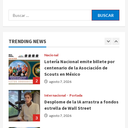
Canadá
5
Buscar:
agosto 7, 2026
Nacional
Fallece Carlos Garfias Merlos,
arzobispo emérito de Morelia
TRENDING NEWS
agosto 7, 2026
1
Nacional
Lotería Nacional emite billete por
centenario de la Asociación de
Scouts en México
2
agosto 7, 2026
Internacional
Portada
Desplome de la IA arrastra a fondos
estrella de Wall Street
agosto 7, 2026
3