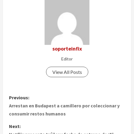
soporteinfix
Editor
View All Posts
P
Previous:
o
Arrestan en Budapest a camillero por coleccionar y
consumir restos humanos
s
Next:
t