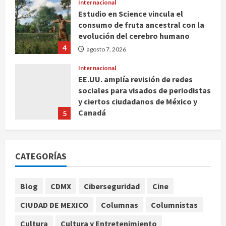
Internacional
Estudio en Science vincula el
consumo de fruta ancestral con la
evolución del cerebro humano
4
agosto 7, 2026
Internacional
EE.UU. amplía revisión de redes
sociales para visados de periodistas
y ciertos ciudadanos de México y
Canadá
5
agosto 7, 2026
Nacional
Fallece Carlos Garfias Merlos,
CATEGORÍAS
arzobispo emérito de Morelia
agosto 7, 2026
1
Blog
CDMX
Ciberseguridad
Cine
Nacional
CIUDAD DE MEXICO
Columnas
Columnistas
Lotería Nacional emite billete por
centenario de la Asociación de
Cultura
Cultura y Entretenimiento