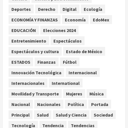
Scouts en México
Deportes
Derecho
Digital
Ecología
2
agosto 7, 2026
ECONOMÍA Y FINANZAS
Economía
EdoMex
Internacional
Portada
EDUCACIÓN
Elecciones 2024
Desplome de la IA arrastra a fondos
estrella de Wall Street
Entretenimiento
Espectáculos
agosto 7, 2026
3
Espectáculos y cultura
Estado de México
Internacional
ESTADOS
Finanzas
Fútbol
Estudio en Science vincula el
consumo de fruta ancestral con la
Innovación Tecnológica
Internacional
evolución del cerebro humano
Internacionales
International
4
agosto 7, 2026
Movilidad y Transporte
Mujeres
Música
Internacional
EE.UU. amplía revisión de redes
Nacional
Nacionales
Política
Portada
sociales para visados de periodistas
Principal
Salud
Salud y Ciencia
Sociedad
y ciertos ciudadanos de México y
Canadá
5
Tecnología
Tendencia
Tendencias