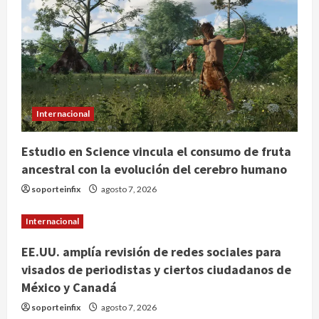
Lotería Nacional emite billete por
centenario de la Asociación de
Scouts en México
2
agosto 7, 2026
Internacional
Portada
Desplome de la IA arrastra a fondos
Internacional
estrella de Wall Street
agosto 7, 2026
Estudio en Science vincula el consumo de fruta
3
ancestral con la evolución del cerebro humano
Internacional
soporteinfix
agosto 7, 2026
Estudio en Science vincula el
consumo de fruta ancestral con la
Internacional
evolución del cerebro humano
4
agosto 7, 2026
EE.UU. amplía revisión de redes sociales para
visados de periodistas y ciertos ciudadanos de
Internacional
México y Canadá
EE.UU. amplía revisión de redes
sociales para visados de periodistas
soporteinfix
agosto 7, 2026
y ciertos ciudadanos de México y