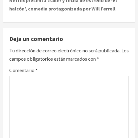
Netflix presenta tráiler y fecha de estreno de ‘El
halcón’, comedia protagonizada por Will Ferrell
n
a
v
Deja un comentario
i
Tu dirección de correo electrónico no será publicada.
Los
campos obligatorios están marcados con
*
g
Comentario
*
a
t
i
o
n