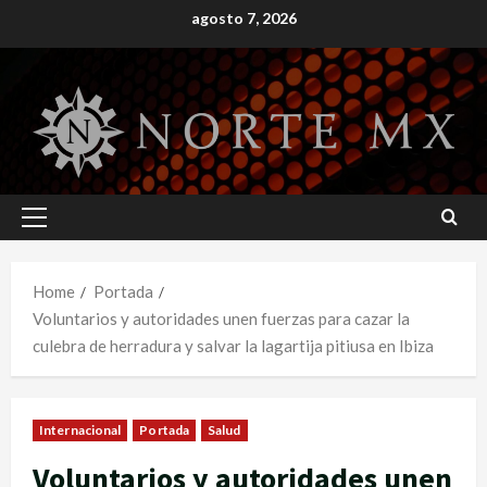
Skip
agosto 7, 2026
to
content
Primary
Menu
Home
Portada
Voluntarios y autoridades unen fuerzas para cazar la
culebra de herradura y salvar la lagartija pitiusa en Ibiza
Internacional
Portada
Salud
Voluntarios y autoridades unen