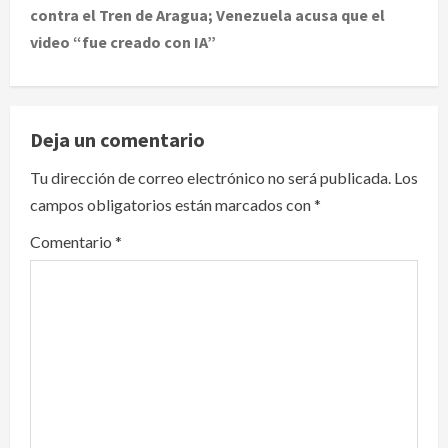
contra el Tren de Aragua; Venezuela acusa que el
n
video “fue creado con IA”
a
v
Deja un comentario
i
Tu dirección de correo electrónico no será publicada.
Los
g
campos obligatorios están marcados con
*
a
Comentario
*
t
i
o
n