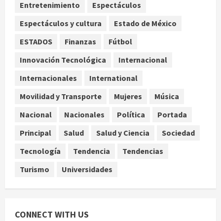
Entretenimiento
Espectáculos
California
3
agosto 9, 2026
Espectáculos y cultura
Estado de México
ESTADOS
Finanzas
Fútbol
Enrique Serna presenta ‘El dios
hambriento’, novela sobre Tlacaélel
Innovación Tecnológica
Internacional
y el poder prehispánico
Internacionales
International
agosto 9, 2026
4
Movilidad y Transporte
Mujeres
Música
De la medicina sencilla a la
complejidad moderna: cuando el
Nacional
Nacionales
Política
Portada
conocimiento ya no cabe en un
Principal
Salud
Salud y Ciencia
Sociedad
hospital
5
agosto 9, 2026
Tecnología
Tendencia
Tendencias
Turismo
Universidades
CONNECT WITH US