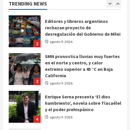
agosto 9, 2026
TRENDING NEWS
1
Editores y libreros argentinos
rechazan proyecto de
desregulación del Gobierno de Milei
agosto 9, 2026
2
SMN pronostica lluvias muy fuertes
en el norte y centro, y calor
extremo superior a 45 °C en Baja
California
3
agosto 9, 2026
Enrique Serna presenta ‘El dios
hambriento’, novela sobre Tlacaélel
y el poder prehispánico
agosto 9, 2026
4