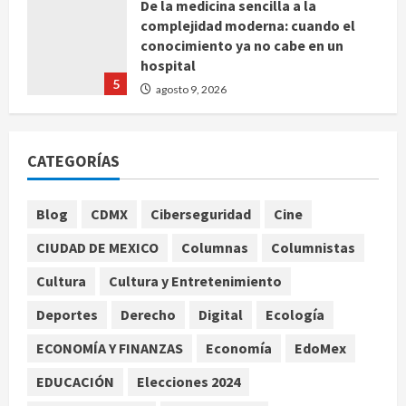
De la medicina sencilla a la
complejidad moderna: cuando el
conocimiento ya no cabe en un
hospital
5
agosto 9, 2026
Fallo en espectáculo pirotécnico
CATEGORÍAS
deja 27 heridos en Altea, España
agosto 9, 2026
1
Blog
CDMX
Ciberseguridad
Cine
CIUDAD DE MEXICO
Columnas
Columnistas
Editores y libreros argentinos
rechazan proyecto de
Cultura
Cultura y Entretenimiento
desregulación del Gobierno de Milei
Deportes
Derecho
Digital
Ecología
agosto 9, 2026
2
ECONOMÍA Y FINANZAS
Economía
EdoMex
SMN pronostica lluvias muy fuertes
en el norte y centro, y calor
EDUCACIÓN
Elecciones 2024
extremo superior a 45 °C en Baja