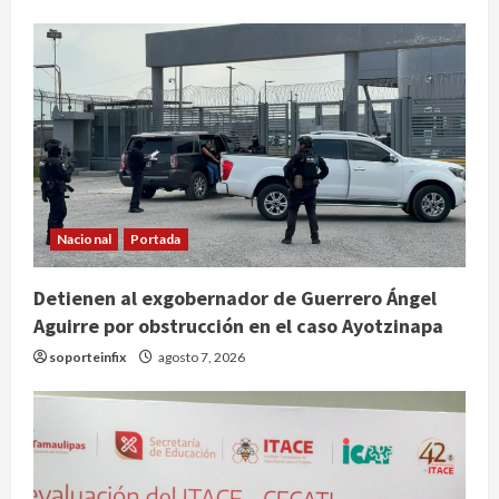
Nacional
Portada
Detienen al exgobernador de Guerrero Ángel
Aguirre por obstrucción en el caso Ayotzinapa
Editores y libreros argentinos
soporteinfix
agosto 7, 2026
rechazan proyecto de
desregulación del Gobierno de Milei
agosto 9, 2026
2
SMN pronostica lluvias muy fuertes