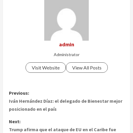
admin
Administrator
Visit Website
View All Posts
P
Previous:
o
Iván Hernández Díaz: el delegado de Bienestar mejor
posicionado en el país
s
Next:
t
Trump afirma que el ataque de EU en el Caribe fue