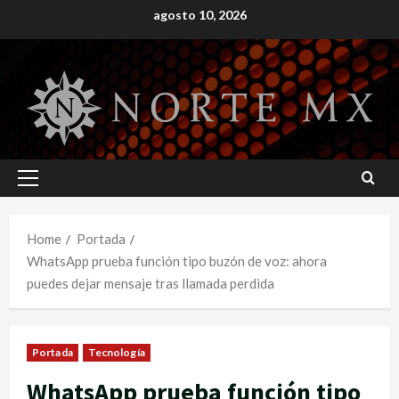
Skip
agosto 10, 2026
to
content
Primary
Menu
Home
Portada
WhatsApp prueba función tipo buzón de voz: ahora
puedes dejar mensaje tras llamada perdida
Portada
Tecnología
WhatsApp prueba función tipo