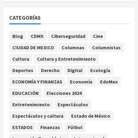
Se registran 43 mil 619 aspirantes
para el examen de ingreso a la
CATEGORÍAS
UNAM
agosto 10, 2026
1
Blog
CDMX
Ciberseguridad
Cine
CIUDAD DE MEXICO
Columnas
Columnistas
Claudia Sheinbaum decreta Jornada
de Reforestación cada segundo
Cultura
Cultura y Entretenimiento
domingo de agosto
Deportes
Derecho
Digital
Ecología
agosto 10, 2026
2
ECONOMÍA Y FINANZAS
Economía
EdoMex
Reflexionan sobre el derecho a la
EDUCACIÓN
Elecciones 2024
ciudad y la resistencia desde el
barrio
Entretenimiento
Espectáculos
agosto 10, 2026
3
Espectáculos y cultura
Estado de México
ESTADOS
Finanzas
Fútbol
Jardín Hidalgo de Coyoacán atrae
mariposas y aves tras convertirse