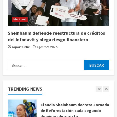
Jardín Hidalgo de Coyoacán atrae
mariposas y aves tras convertirse
en espacio polinizador
Nacional
agosto 10, 2026
4
Sheinbaum defiende reestructura de créditos
Planta Tecolote-La Gloria recibió
del Infonavit y niega riesgo financiero
tres veces fondos internacionales y
soporteinfix
agosto 9, 2026
sigue sin concretarse
agosto 10, 2026
5
Buscar:
Se registran 43 mil 619 aspirantes
para el examen de ingreso a la
UNAM
TRENDING NEWS
agosto 10, 2026
1
Claudia Sheinbaum decreta Jornada
de Reforestación cada segundo
domingo de agosto