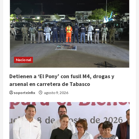
Nacional
Claudia Sheinbaum decreta Jornada
de Reforestación cada segundo
domingo de agosto
Detienen a ‘El Pony’ con fusil M4, drogas y
arsenal en carretera de Tabasco
agosto 10, 2026
2
soporteinfix
agosto 9, 2026
Reflexionan sobre el derecho a la
ciudad y la resistencia desde el
barrio
agosto 10, 2026
3