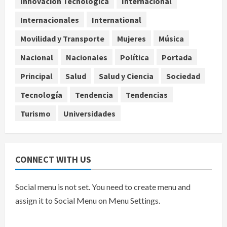
Innovación Tecnológica
Internacional
en espacio polinizador
Internacionales
International
agosto 10, 2026
4
Movilidad y Transporte
Mujeres
Música
Planta Tecolote-La Gloria recibió
Nacional
Nacionales
Política
Portada
tres veces fondos internacionales y
sigue sin concretarse
Principal
Salud
Salud y Ciencia
Sociedad
agosto 10, 2026
5
Tecnología
Tendencia
Tendencias
Turismo
Universidades
CONNECT WITH US
Social menu is not set. You need to create menu and
assign it to Social Menu on Menu Settings.