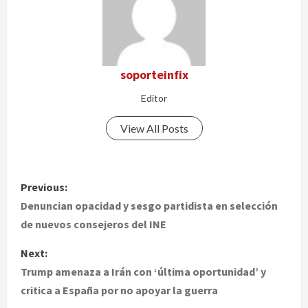
soporteinfix
Editor
View All Posts
P
Previous:
o
Denuncian opacidad y sesgo partidista en selección
de nuevos consejeros del INE
s
Next:
t
Trump amenaza a Irán con ‘última oportunidad’ y
critica a España por no apoyar la guerra
n