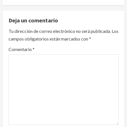
a
v
Deja un comentario
i
Tu dirección de correo electrónico no será publicada.
Los
campos obligatorios están marcados con
*
g
Comentario
*
a
t
i
o
n