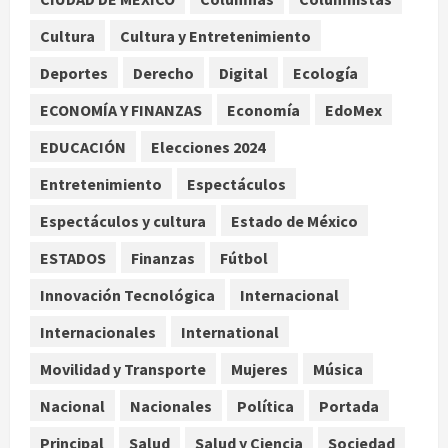
2
Cultura
Cultura y Entretenimiento
Bacterias en el semen también
Deportes
Derecho
Digital
Ecología
condicionan el éxito del embarazo:
estudio cambia el foco al
ECONOMÍA Y FINANZAS
Economía
EdoMex
microbioma seminal
3
EDUCACIÓN
Elecciones 2024
agosto 6, 2026
Entretenimiento
Espectáculos
¿Sería posible saber si una
inteligencia artificial tiene
Espectáculos y cultura
Estado de México
consciencia?
ESTADOS
Finanzas
Fútbol
agosto 6, 2026
4
Innovación Tecnológica
Internacional
Sheinbaum confirma que el papa
Internacionales
International
León XIV no visitará México en su
gira por América Latina
Movilidad y Transporte
Mujeres
Música
agosto 6, 2026
5
Nacional
Nacionales
Política
Portada
Principal
Salud
Salud y Ciencia
Sociedad