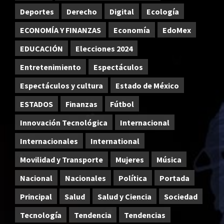
Deportes
Derecho
Digital
Ecología
ECONOMÍA Y FINANZAS
Economía
EdoMex
EDUCACIÓN
Elecciones 2024
Entretenimiento
Espectáculos
Espectáculos y cultura
Estado de México
ESTADOS
Finanzas
Fútbol
Innovación Tecnológica
Internacional
Internacionales
International
Movilidad y Transporte
Mujeres
Música
Nacional
Nacionales
Política
Portada
Principal
Salud
Salud y Ciencia
Sociedad
Tecnología
Tendencia
Tendencias