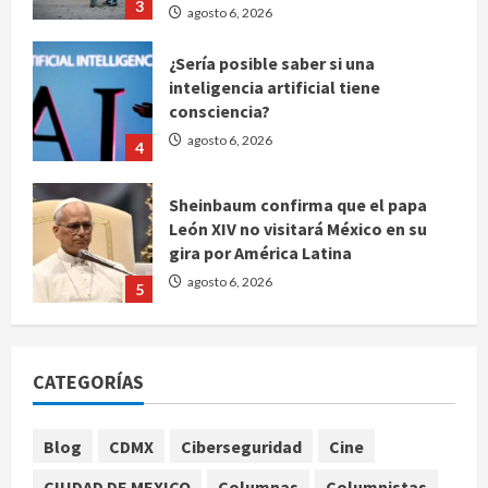
inteligencia artificial tiene
consciencia?
agosto 6, 2026
4
Sheinbaum confirma que el papa
León XIV no visitará México en su
gira por América Latina
agosto 6, 2026
5
Bad Bunny enfrenta dos demandas
millonarias por uso no consentido
de voces femeninas
agosto 6, 2026
1
CATEGORÍAS
Publican artículo sobre adaptar la
Blog
CDMX
Ciberseguridad
Cine
vida social a la de los hijos
agosto 6, 2026
CIUDAD DE MEXICO
Columnas
Columnistas