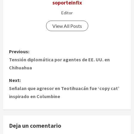
soporteinfix
Editor
View All Posts
P
Previous:
o
Tensión diplomática por agentes de EE. UU. en
Chihuahua
s
Next:
t
Señalan que agresor en Teotihuacán fue ‘copy cat’
inspirado en Columbine
n
a
v
Deja un comentario