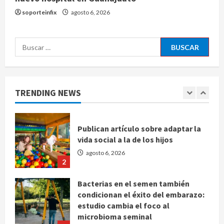
soporteinfix
agosto 6, 2026
Bad Bunny enfrenta dos demandas
millonarias por uso no consentido
Buscar:
de voces femeninas
agosto 6, 2026
1
TRENDING NEWS
Publican artículo sobre adaptar la
vida social a la de los hijos
agosto 6, 2026
2
Bacterias en el semen también
condicionan el éxito del embarazo:
estudio cambia el foco al
microbioma seminal
3
agosto 6, 2026
¿Sería posible saber si una