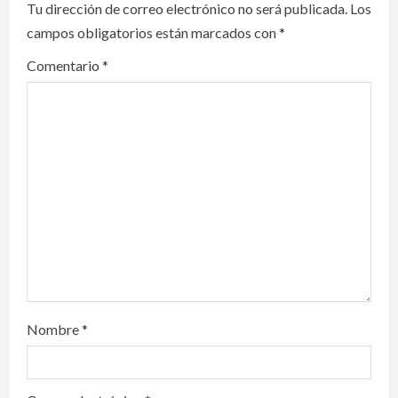
i
Tu dirección de correo electrónico no será publicada.
Los
campos obligatorios están marcados con
*
g
Comentario
*
a
t
i
o
n
Nombre
*