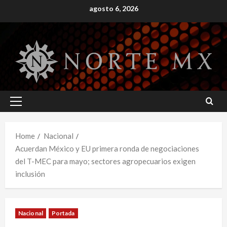
Skip
agosto 6, 2026
to
content
Primary
Menu
Home
Nacional
Acuerdan México y EU primera ronda de negociaciones
del T-MEC para mayo; sectores agropecuarios exigen
inclusión
Nacional
Portada