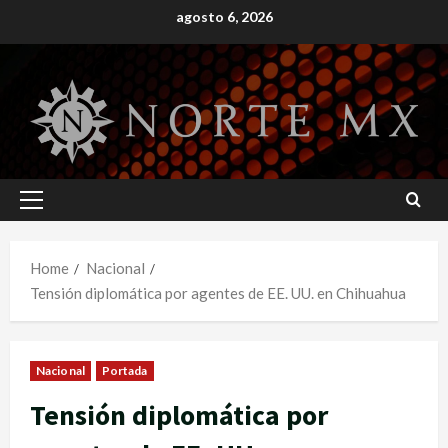
Skip
agosto 6, 2026
to
content
Primary
Menu
Home
Nacional
Tensión diplomática por agentes de EE. UU. en Chihuahua
Nacional
Portada
Tensión diplomática por