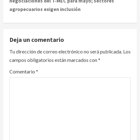
negociaciones del T-MEC para mayo; sectores
n
agropecuarios exigen inclusión
a
v
Deja un comentario
i
Tu dirección de correo electrónico no será publicada.
Los
g
campos obligatorios están marcados con
*
a
Comentario
*
t
i
o
n