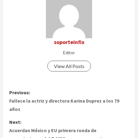
soporteinfix
Editor
View All Posts
P
Previous:
o
Fallece la actriz y directora Karina Duprez a los 79
años
s
Next:
t
Acuerdan México y EU primera ronda de