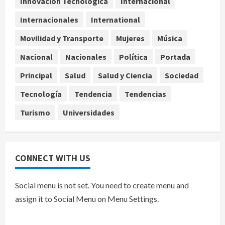
Innovación Tecnológica
Internacional
más de 219 mdd por bonos de TV
Azteca
Internacionales
International
4
agosto 6, 2026
Movilidad y Transporte
Mujeres
Música
Toluca golea a Seattle Sounders en
Nacional
Nacionales
Política
Portada
su inicio de la Leagues Cup 2026
Principal
Salud
Salud y Ciencia
Sociedad
agosto 6, 2026
5
Tecnología
Tendencia
Tendencias
Turismo
Universidades
CONNECT WITH US
Social menu is not set. You need to create menu and
assign it to Social Menu on Menu Settings.