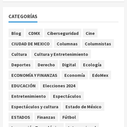
Sin información disponible sobre el
Aeropuerto Internacional de la
CATEGORÍAS
Ciudad de México
agosto 6, 2026
1
Blog
CDMX
Ciberseguridad
Cine
CIUDAD DE MEXICO
Columnas
Columnistas
SCJN avala obligación patronal de
dar casa y comida a jornaleros
Cultura
Cultura y Entretenimiento
agrícolas
Deportes
Derecho
Digital
Ecología
agosto 6, 2026
2
ECONOMÍA Y FINANZAS
Economía
EdoMex
Turista muere ahogado en alberca
de hotel en Acapulco; familiares
EDUCACIÓN
Elecciones 2024
pidieron ayuda ante falta de
Entretenimiento
Espectáculos
personal capacitado
3
agosto 6, 2026
Espectáculos y cultura
Estado de México
México gana arbitraje contra
ESTADOS
Finanzas
Fútbol
fondos de EE.UU. que reclamaban