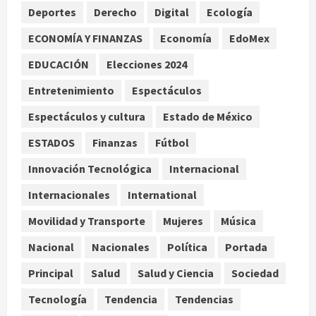
Deportes
Derecho
Digital
Ecología
2
agosto 8, 2026
ECONOMÍA Y FINANZAS
Economía
EdoMex
Nacional
Alejandro Moreno critica la
EDUCACIÓN
Elecciones 2024
mañanera como herramienta de
Entretenimiento
Espectáculos
control y señala incongruencia en
regulación del derecho de réplica
3
Espectáculos y cultura
Estado de México
agosto 8, 2026
Internacional
ESTADOS
Finanzas
Fútbol
España impone controles
fronterizos a viajeros de Italia por
Innovación Tecnológica
Internacional
crisis migratoria en Ceuta
Internacionales
International
4
agosto 8, 2026
Movilidad y Transporte
Mujeres
Música
Muere a los 26 años Sydney Towle,
Nacional
Nacionales
Política
Portada
influencer que documentó su lucha
contra el cáncer
Principal
Salud
Salud y Ciencia
Sociedad
agosto 8, 2026
5
Tecnología
Tendencia
Tendencias