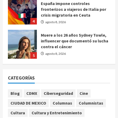
España impone controles
fronterizos a viajeros de Italia por
crisis migratoria en Ceuta
4
agosto 8, 2026
Muere a los 26 años Sydney Towle,
influencer que documentó su lucha
contra el cáncer
agosto 8, 2026
5
Nacional
CDMX lanza padrón de instaladores
CATEGORÍAS
certificados tras explosión en
Cuernavaca
1
agosto 8, 2026
Blog
CDMX
Ciberseguridad
Cine
Deportes
Internacional
CIUDAD DE MEXICO
Columnas
Columnistas
Fallece Jorge Messi, padre y
representante de Lionel Messi, en
Cultura
Cultura y Entretenimiento
Rosario