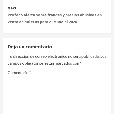
s
Next:
t
Profeco alerta sobre fraudes y precios abusivos en
venta de boletos para el Mundial 2026
n
a
v
Deja un comentario
i
Tu dirección de correo electrónico no será publicada.
Los
campos obligatorios están marcados con
*
g
Comentario
*
a
t
i
o