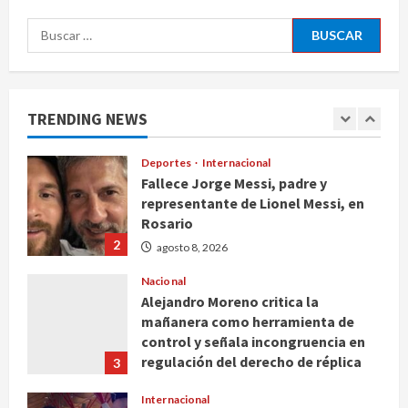
agosto 8, 2026
5
Buscar:
Nacional
CDMX lanza padrón de instaladores
certificados tras explosión en
Cuernavaca
TRENDING NEWS
1
agosto 8, 2026
Deportes
Internacional
Fallece Jorge Messi, padre y
representante de Lionel Messi, en
Rosario
2
agosto 8, 2026
Nacional
Alejandro Moreno critica la
mañanera como herramienta de
control y señala incongruencia en
regulación del derecho de réplica
3
agosto 8, 2026
Internacional