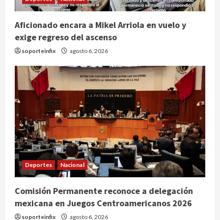
Aficionado encara a Mikel Arriola en vuelo y
exige regreso del ascenso
soporteinfix
agosto 6, 2026
Deportes
Nacional
SCJN avala obligación patronal de
Comisión Permanente reconoce a delegación
dar casa y comida a jornaleros
mexicana en Juegos Centroamericanos 2026
agrícolas
soporteinfix
agosto 6, 2026