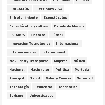
ECONOMÍA Y FINANZAS
Economía
EdoMex
Turista muere ahogado en alberca
de hotel en Acapulco; familiares
EDUCACIÓN
Elecciones 2024
pidieron ayuda ante falta de
Entretenimiento
Espectáculos
personal capacitado
3
agosto 6, 2026
Espectáculos y cultura
Estado de México
México gana arbitraje contra
ESTADOS
Finanzas
Fútbol
fondos de EE.UU. que reclamaban
Innovación Tecnológica
Internacional
más de 219 mdd por bonos de TV
Azteca
Internacionales
International
4
agosto 6, 2026
Movilidad y Transporte
Mujeres
Música
Toluca golea a Seattle Sounders en
Nacional
Nacionales
Política
Portada
su inicio de la Leagues Cup 2026
Principal
Salud
Salud y Ciencia
Sociedad
agosto 6, 2026
5
Tecnología
Tendencia
Tendencias
Turismo
Universidades