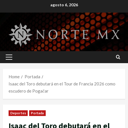
Skip
agosto 6, 2026
to
content
Primary
Menu
Home
Portada
Isaac del Toro debutará en el Tour de Francia 2026 como
escudero de Pogačar
Deportes
Portada
Isaac del Toro debutará en el