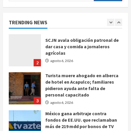
Sin información disponible sobre el
Aeropuerto Internacional de la
Ciudad de México
TRENDING NEWS
agosto 6, 2026
1
SCJN avala obligación patronal de
dar casa y comida a jornaleros
agrícolas
agosto 6, 2026
2
Turista muere ahogado en alberca
de hotel en Acapulco; familiares
pidieron ayuda ante falta de
personal capacitado
3
agosto 6, 2026
México gana arbitraje contra
fondos de EE.UU. que reclamaban
más de 219 mdd por bonos de TV