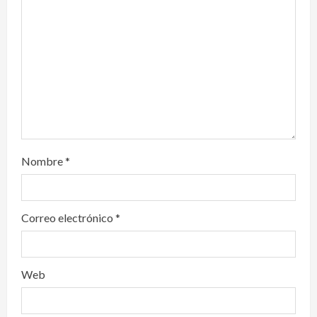
i
o
n
Nombre
*
Correo electrónico
*
Web