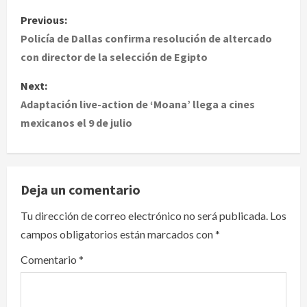
P
Previous:
o
Policía de Dallas confirma resolución de altercado
con director de la selección de Egipto
s
Next:
t
Adaptación live-action de ‘Moana’ llega a cines
mexicanos el 9 de julio
n
a
v
Deja un comentario
i
Tu dirección de correo electrónico no será publicada.
Los
campos obligatorios están marcados con
*
g
Comentario
*
a
t