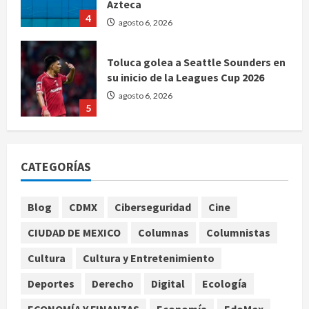
Azteca
4
agosto 6, 2026
Toluca golea a Seattle Sounders en
su inicio de la Leagues Cup 2026
agosto 6, 2026
5
Sin información disponible sobre el
Aeropuerto Internacional de la
CATEGORÍAS
Ciudad de México
agosto 6, 2026
1
Blog
CDMX
Ciberseguridad
Cine
CIUDAD DE MEXICO
Columnas
Columnistas
SCJN avala obligación patronal de
dar casa y comida a jornaleros
Cultura
Cultura y Entretenimiento
agrícolas
Deportes
Derecho
Digital
Ecología
agosto 6, 2026
2