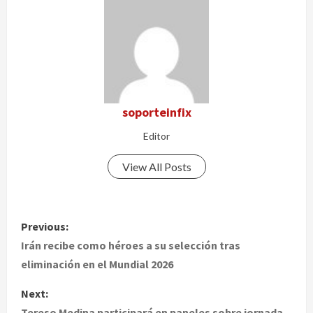
soporteinfix
Editor
View All Posts
P
Previous:
o
Irán recibe como héroes a su selección tras
eliminación en el Mundial 2026
s
Next:
t
Tereso Medina participará en paneles sobre jornada