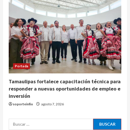
2025 a niveles previos a la
pandemia, señala Inegi
agosto 8, 2026
3
Pronostican victoria 3-1 de América
Femenil sobre Cruz Azul en la
Jornada 2
agosto 8, 2026
4
Portada
De la Espriella pronuncia su primer
discurso como presidente de
Tamaulipas fortalece capacitación técnica para
Colombia con diez claves de
gobierno
responder a nuevas oportunidades de empleo e
5
inversión
agosto 8, 2026
soporteinfix
agosto 7, 2026
Muere a los 26 años Sydney Towle,
influencer que documentó su lucha
contra el cáncer
Buscar:
agosto 8, 2026