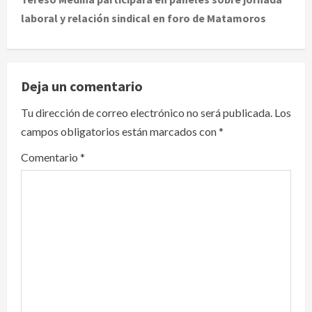
laboral y relación sindical en foro de Matamoros
n
a
v
Deja un comentario
i
Tu dirección de correo electrónico no será publicada.
Los
campos obligatorios están marcados con
*
g
Comentario
*
a
t
i
o
n