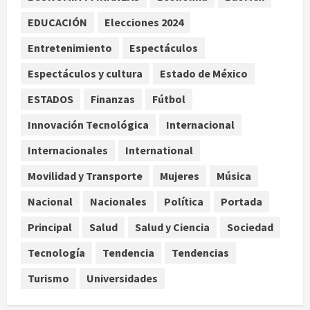
agosto 8, 2026
3
EDUCACIÓN
Elecciones 2024
Entretenimiento
Espectáculos
Pronostican victoria 3-1 de América
Femenil sobre Cruz Azul en la
Espectáculos y cultura
Estado de México
Jornada 2
ESTADOS
Finanzas
Fútbol
agosto 8, 2026
4
Innovación Tecnológica
Internacional
De la Espriella pronuncia su primer
discurso como presidente de
Internacionales
International
Colombia con diez claves de
Movilidad y Transporte
Mujeres
Música
gobierno
5
agosto 8, 2026
Nacional
Nacionales
Política
Portada
Principal
Salud
Salud y Ciencia
Sociedad
Tecnología
Tendencia
Tendencias
Turismo
Universidades