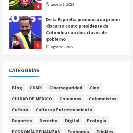
discurso como presidente de
Colombia con diez claves de
gobierno
5
agosto 8, 2026
Muere a los 26 años Sydney Towle,
influencer que documentó su lucha
contra el cáncer
agosto 8, 2026
1
CATEGORÍAS
México Sub-20 derrota a Canadá y
avanza a la final del Premundial
Blog
CDMX
Ciberseguridad
Cine
Concacaf
agosto 8, 2026
CIUDAD DE MEXICO
Columnas
Columnistas
2
Cultura
Cultura y Entretenimiento
Defunciones en México bajan en
Deportes
Derecho
Digital
Ecología
2025 a niveles previos a la
pandemia, señala Inegi
ECONOMÍA Y FINANZAS
Economía
EdoMex