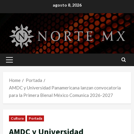
Skip
agosto 8, 2026
to
content
Primary
Menu
Home
Portada
AMDC y Universidad Panamericana lanzan convocatoria
para la Primera Bienal México Comunica 2026-2027
Cultura
Portada
AMDC y Universidad