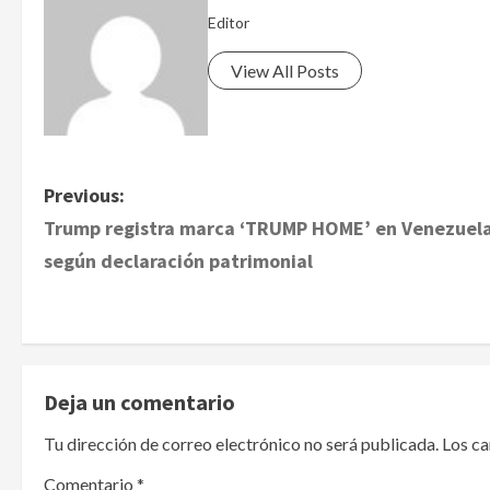
Editor
View All Posts
P
Previous:
Trump registra marca ‘TRUMP HOME’ en Venezuel
o
según declaración patrimonial
s
t
n
Deja un comentario
a
Tu dirección de correo electrónico no será publicada.
Los c
v
Comentario
*