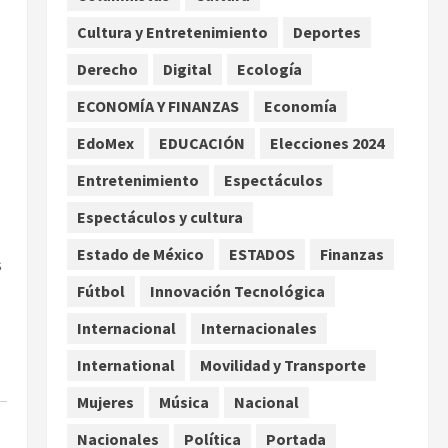
los hijos
Cultura y Entretenimiento
Deportes
agosto 6, 2026
2
Derecho
Digital
Ecología
Bacterias en el semen
también condicionan el éxito
ECONOMÍA Y FINANZAS
Economía
del embarazo: estudio
EdoMex
EDUCACIÓN
Elecciones 2024
cambia el foco al microbioma
3
seminal
Entretenimiento
Espectáculos
agosto 6, 2026
Espectáculos y cultura
¿Sería posible saber si una
inteligencia artificial tiene
Estado de México
ESTADOS
Finanzas
s
consciencia?
Fútbol
Innovación Tecnológica
agosto 6, 2026
4
Internacional
Internacionales
Sheinbaum confirma que el
papa León XIV no visitará
International
Movilidad y Transporte
México en su gira por América
Mujeres
Música
Nacional
Latina
5
agosto 6, 2026
Nacionales
Política
Portada