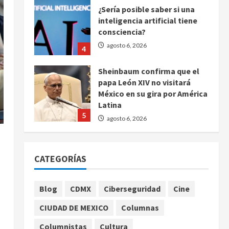
¿Sería posible saber si una
inteligencia artificial tiene
consciencia?
agosto 6, 2026
4
Sheinbaum confirma que el
papa León XIV no visitará
México en su gira por América
Latina
5
agosto 6, 2026
Bad Bunny enfrenta dos
demandas millonarias por
CATEGORÍAS
uso no consentido de voces
femeninas
1
agosto 6, 2026
Blog
CDMX
Ciberseguridad
Cine
CIUDAD DE MEXICO
Columnas
Publican artículo sobre
l
adaptar la vida social a la de
Columnistas
Cultura