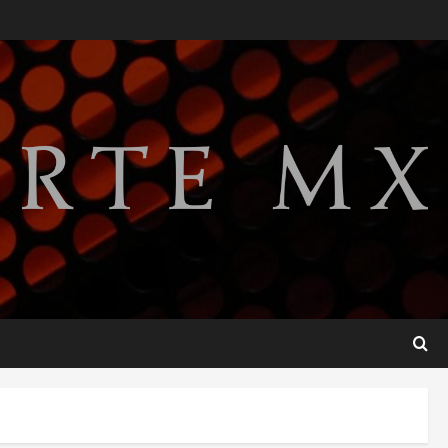
Publican artículo sobre
adaptar la vida social a la de
los hijos
agosto 6, 2026
2
Bacterias en el semen
también condicionan el éxito
del embarazo: estudio
cambia el foco al microbioma
3
seminal
agosto 6, 2026
¿Sería posible saber si una
inteligencia artificial tiene
consciencia?
agosto 6, 2026
4
Sheinbaum confirma que el
papa León XIV no visitará
México en su gira por América