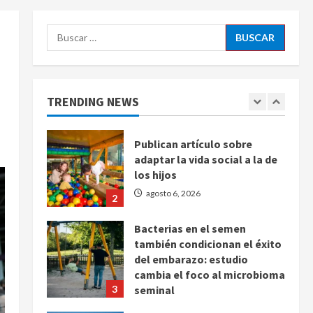
Latina
5
agosto 6, 2026
Buscar:
Bad Bunny enfrenta dos
demandas millonarias por
uso no consentido de voces
femeninas
TRENDING NEWS
1
agosto 6, 2026
Publican artículo sobre
adaptar la vida social a la de
los hijos
agosto 6, 2026
2
Bacterias en el semen
también condicionan el éxito
del embarazo: estudio
cambia el foco al microbioma
3
seminal
agosto 6, 2026