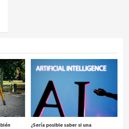
a
mbién
¿Sería posible saber si una