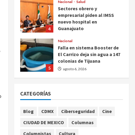
Nacional
Salud
Sectores obrero y
empresarial piden al IMSS
nuevo hospital en
Guanajuato
4
agosto 6, 2026
Nacional
Falla en sistema Booster de
o
El Carrizo deja sin agua a 147
colonias de Tijuana
5
agosto 6, 2026
Nacional
Detienen a persona por
CATEGORÍAS
intentar cobrar cheque falso
o
de 420,000 pesos en CDMX
1
agosto 6, 2026
Blog
CDMX
Ciberseguridad
Cine
Internacional
CIUDAD DE MEXICO
Columnas
Perez Hilton es hospitalizado
tras autolesionarse en vivo
Columnistas
Cultura