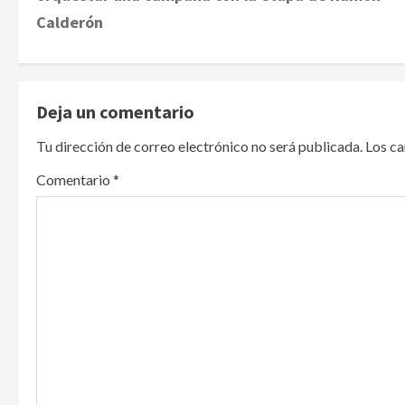
s
Calderón
t
n
Deja un comentario
a
Tu dirección de correo electrónico no será publicada.
Los c
v
Comentario
*
i
g
a
t
i
o