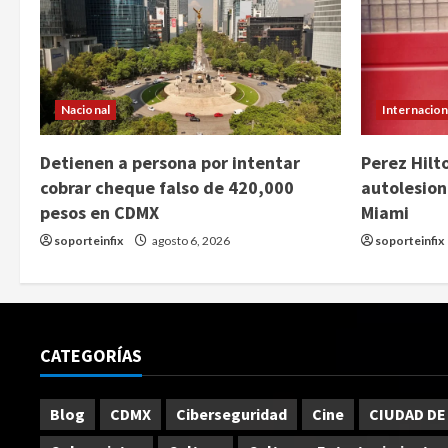
Nacional
Internacion
Detienen a persona por intentar
Perez Hilt
cobrar cheque falso de 420,000
autolesion
pesos en CDMX
Miami
soporteinfix
agosto 6, 2026
soporteinfix
CATEGORÍAS
Blog
CDMX
Ciberseguridad
Cine
CIUDAD DE