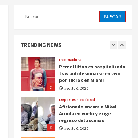
5
agosto 6, 2026
Buscar:
Nacional
Detienen a persona por
intentar cobrar cheque falso
de 420,000 pesos en CDMX
TRENDING NEWS
1
agosto 6, 2026
Internacional
Perez Hilton es hospitalizado
tras autolesionarse en vivo
por TikTok en Miami
2
agosto 6, 2026
Deportes
Nacional
Aficionado encara a Mikel
Arriola en vuelo y exige
regreso del ascenso
3
agosto 6, 2026