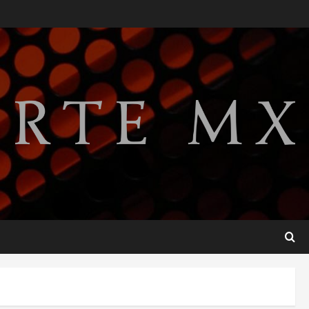
Perez Hilton es hospitalizado
tras autolesionarse en vivo
por TikTok en Miami
2
agosto 6, 2026
Deportes
Nacional
Aficionado encara a Mikel
Arriola en vuelo y exige
regreso del ascenso
3
agosto 6, 2026
Nacional
Salud
Sectores obrero y
empresarial piden al IMSS
nuevo hospital en
Guanajuato
4
agosto 6, 2026
Nacional
Falla en sistema Booster de
El Carrizo deja sin agua a 147
colonias de Tijuana