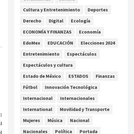
por TikTok en Miami
Cultura y Entretenimiento
Deportes
2
agosto 6, 2026
Derecho
Digital
Ecología
Deportes
Nacional
Aficionado encara a Mikel
ECONOMÍA Y FINANZAS
Economía
Arriola en vuelo y exige
EdoMex
EDUCACIÓN
Elecciones 2024
regreso del ascenso
3
agosto 6, 2026
Entretenimiento
Espectáculos
Nacional
Salud
Espectáculos y cultura
Sectores obrero y
empresarial piden al IMSS
Estado de México
ESTADOS
Finanzas
nuevo hospital en
Fútbol
Innovación Tecnológica
Guanajuato
4
agosto 6, 2026
Internacional
Internacionales
Nacional
Falla en sistema Booster de
International
Movilidad y Transporte
:
El Carrizo deja sin agua a 147
Mujeres
Música
Nacional
colonias de Tijuana
l
5
agosto 6, 2026
Nacionales
Política
Portada
l