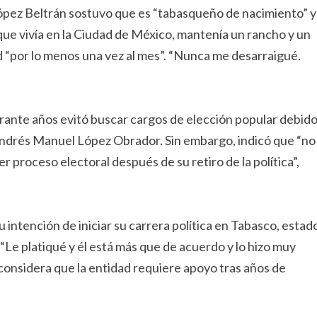
ópez Beltrán sostuvo que es “tabasqueño de nacimiento” y
nque vivía en la Ciudad de México, mantenía un rancho y un
ad “por lo menos una vez al mes”. “Nunca me desarraigué.
durante años evitó buscar cargos de elección popular debid
 Andrés Manuel López Obrador. Sin embargo, indicó que “no
er proceso electoral después de su retiro de la política”,
 intención de iniciar su carrera política en Tabasco, estad
“Le platiqué y él está más que de acuerdo y lo hizo muy
 considera que la entidad requiere apoyo tras años de