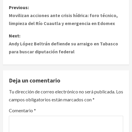
P
Previous:
o
Movilizan acciones ante crisis hídrica: foro técnico,
limpieza del Río Cuautla y emergencia en Edomex
s
Next:
t
Andy López Beltrán defiende su arraigo en Tabasco
para buscar diputación federal
n
a
v
Deja un comentario
i
Tu dirección de correo electrónico no será publicada.
Los
campos obligatorios están marcados con
*
g
Comentario
*
a
t