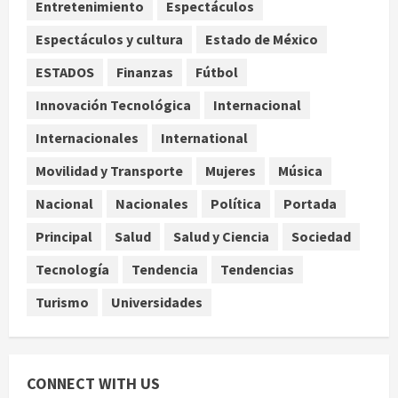
Entretenimiento
Espectáculos
agosto 8, 2026
Internacional
Espectáculos y cultura
Estado de México
España impone controles
fronterizos a viajeros de Italia por
ESTADOS
Finanzas
Fútbol
crisis migratoria en Ceuta
4
Innovación Tecnológica
Internacional
agosto 8, 2026
Internacionales
International
Muere a los 26 años Sydney Towle,
influencer que documentó su lucha
Movilidad y Transporte
Mujeres
Música
contra el cáncer
Nacional
Nacionales
Política
Portada
agosto 8, 2026
5
Principal
Salud
Salud y Ciencia
Sociedad
Tecnología
Tendencia
Tendencias
Turismo
Universidades
CONNECT WITH US