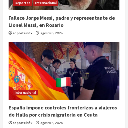
Deportes
Internacional
Fallece Jorge Messi, padre y representante de
Lionel Messi, en Rosario
soporteinfix
agosto 8, 2026
Deportes
Internacional
Fallece Jorge Messi, padre y
representante de Lionel Messi, en
Rosario
Internacional
2
agosto 8, 2026
España impone controles fronterizos a viajeros
Nacional
de Italia por crisis migratoria en Ceuta
Alejandro Moreno critica la
mañanera como herramienta de
soporteinfix
agosto 8, 2026