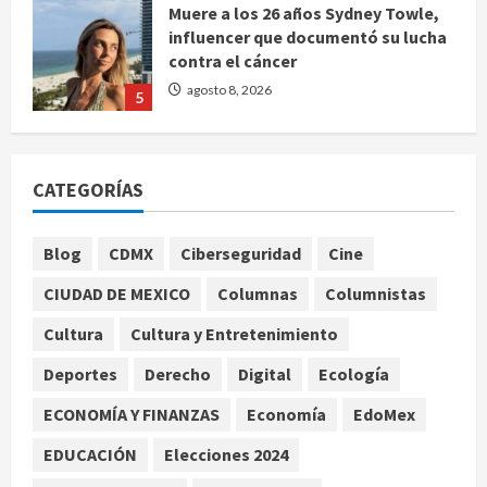
contra el cáncer
agosto 8, 2026
5
Nacional
CDMX lanza padrón de instaladores
certificados tras explosión en
Cuernavaca
1
CATEGORÍAS
agosto 8, 2026
Deportes
Internacional
Blog
CDMX
Ciberseguridad
Cine
Fallece Jorge Messi, padre y
representante de Lionel Messi, en
CIUDAD DE MEXICO
Columnas
Columnistas
Rosario
2
agosto 8, 2026
Cultura
Cultura y Entretenimiento
Nacional
Deportes
Derecho
Digital
Ecología
Alejandro Moreno critica la
ECONOMÍA Y FINANZAS
Economía
EdoMex
mañanera como herramienta de
control y señala incongruencia en
EDUCACIÓN
Elecciones 2024
regulación del derecho de réplica
3