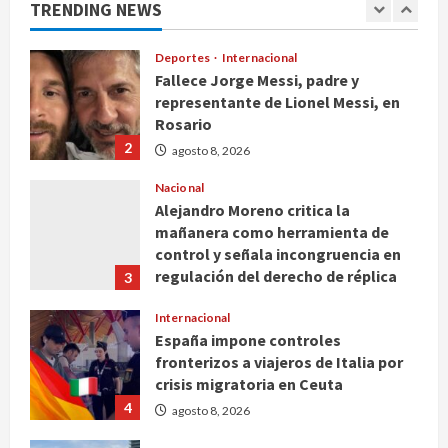
TRENDING NEWS
Deportes
Internacional
Fallece Jorge Messi, padre y
representante de Lionel Messi, en
Rosario
2
agosto 8, 2026
Nacional
Alejandro Moreno critica la
mañanera como herramienta de
control y señala incongruencia en
regulación del derecho de réplica
3
agosto 8, 2026
Internacional
España impone controles
fronterizos a viajeros de Italia por
crisis migratoria en Ceuta
4
agosto 8, 2026
Muere a los 26 años Sydney Towle,
influencer que documentó su lucha