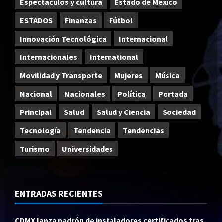
Espectáculos y cultura
Estado de México
ESTADOS
Finanzas
Fútbol
Innovación Tecnológica
Internacional
Internacionales
International
Movilidad y Transporte
Mujeres
Música
Nacional
Nacionales
Política
Portada
Principal
Salud
Salud y Ciencia
Sociedad
Tecnología
Tendencia
Tendencias
Turismo
Universidades
ENTRADAS RECIENTES
CDMX lanza padrón de instaladores certificados tras