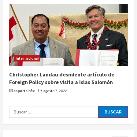
control y señala incongruencia en
regulación del derecho de réplica
3
agosto 8, 2026
Internacional
España impone controles
fronterizos a viajeros de Italia por
crisis migratoria en Ceuta
4
agosto 8, 2026
Internacional
Muere a los 26 años Sydney Towle,
influencer que documentó su lucha
Christopher Landau desmiente artículo de
contra el cáncer
Foreign Policy sobre visita a Islas Salomón
agosto 8, 2026
5
soporteinfix
agosto 7, 2026
Nacional
CDMX lanza padrón de instaladores
Buscar:
certificados tras explosión en
Cuernavaca
1
agosto 8, 2026