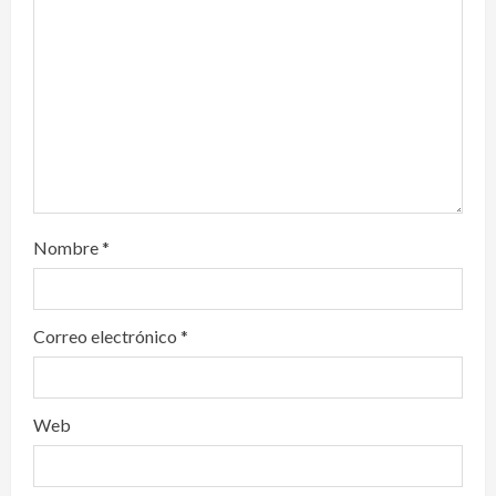
i
o
n
Nombre
*
Correo electrónico
*
Web