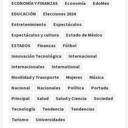
ECONOMÍA Y FINANZAS
Economía
EdoMex
Desplome de la IA arrastra a fondos
estrella de Wall Street
EDUCACIÓN
Elecciones 2024
agosto 7, 2026
3
Entretenimiento
Espectáculos
Internacional
Espectáculos y cultura
Estado de México
Estudio en Science vincula el
consumo de fruta ancestral con la
ESTADOS
Finanzas
Fútbol
evolución del cerebro humano
Innovación Tecnológica
Internacional
4
agosto 7, 2026
Internacionales
International
Internacional
EE.UU. amplía revisión de redes
Movilidad y Transporte
Mujeres
Música
sociales para visados de periodistas
Nacional
Nacionales
Política
Portada
y ciertos ciudadanos de México y
Canadá
5
Principal
Salud
Salud y Ciencia
Sociedad
agosto 7, 2026
Tecnología
Tendencia
Tendencias
Turismo
Universidades