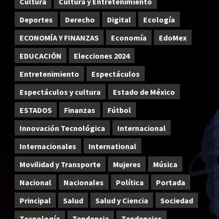
Cultura
Cultura y Entretenimiento
Deportes
Derecho
Digital
Ecología
ECONOMÍA Y FINANZAS
Economía
EdoMex
EDUCACIÓN
Elecciones 2024
Entretenimiento
Espectáculos
Espectáculos y cultura
Estado de México
ESTADOS
Finanzas
Fútbol
Innovación Tecnológica
Internacional
Internacionales
International
Movilidad y Transporte
Mujeres
Música
Nacional
Nacionales
Política
Portada
Principal
Salud
Salud y Ciencia
Sociedad
Tecnología
Tendencia
Tendencias