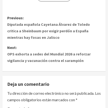
P
Previous:
o
Diputada española Cayetana Álvarez de Toledo
critica a Sheinbaum por exigir perdón a España
s
mientras hay fosas en Jalisco
t
Next:
OPS exhorta a sedes del Mundial 2026 a reforzar
n
vigilancia y vacunación contra el sarampión
a
v
Deja un comentario
i
Tu dirección de correo electrónico no será publicada.
Los
g
campos obligatorios están marcados con
*
a