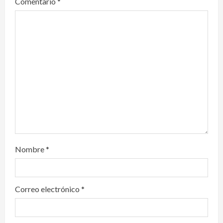
Comentario
*
t
i
o
n
Nombre
*
Correo electrónico
*