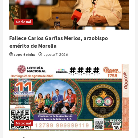
Nacional
Fallece Carlos Garfias Merlos, arzobispo
emérito de Morelia
soporteinfix
agosto 7, 2026
Nacional
Lotería Nacional emite billete por
centenario de la Asociación de
Nacional
Scouts en México
2
agosto 7, 2026