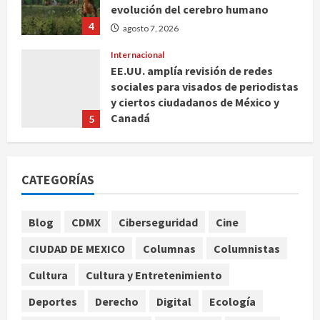
agosto 7, 2026
Internacional
EE.UU. amplía revisión de redes
sociales para visados de periodistas
y ciertos ciudadanos de México y
Canadá
5
agosto 7, 2026
Nacional
Fallece Carlos Garfias Merlos,
arzobispo emérito de Morelia
CATEGORÍAS
agosto 7, 2026
1
Nacional
Blog
CDMX
Ciberseguridad
Cine
Lotería Nacional emite billete por
centenario de la Asociación de
CIUDAD DE MEXICO
Columnas
Columnistas
Scouts en México
Cultura
Cultura y Entretenimiento
2
agosto 7, 2026
Deportes
Derecho
Digital
Ecología
Internacional
Portada