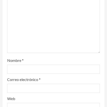
i
o
n
Nombre
*
Correo electrónico
*
Web