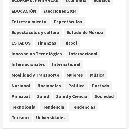
ECONOMÍA Y FINANZAS
Economía
EdoMex
microbioma seminal
3
agosto 6, 2026
EDUCACIÓN
Elecciones 2024
Entretenimiento
Espectáculos
¿Sería posible saber si una
inteligencia artificial tiene
Espectáculos y cultura
Estado de México
consciencia?
ESTADOS
Finanzas
Fútbol
agosto 6, 2026
4
Innovación Tecnológica
Internacional
Sheinbaum confirma que el papa
Internacionales
International
León XIV no visitará México en su
gira por América Latina
Movilidad y Transporte
Mujeres
Música
agosto 6, 2026
5
Nacional
Nacionales
Política
Portada
Principal
Salud
Salud y Ciencia
Sociedad
Tecnología
Tendencia
Tendencias
Turismo
Universidades