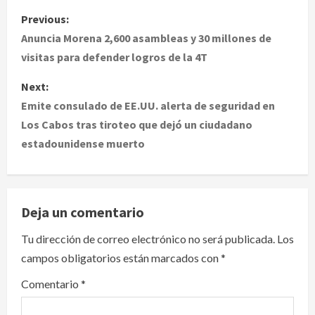
P
Previous:
o
Anuncia Morena 2,600 asambleas y 30 millones de
visitas para defender logros de la 4T
s
Next:
t
Emite consulado de EE.UU. alerta de seguridad en
Los Cabos tras tiroteo que dejó un ciudadano
n
estadounidense muerto
a
v
Deja un comentario
i
Tu dirección de correo electrónico no será publicada.
Los
g
campos obligatorios están marcados con
*
a
Comentario
*
t