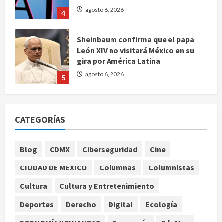
Sheinbaum confirma que el papa
León XIV no visitará México en su
gira por América Latina
agosto 6, 2026
5
Bad Bunny enfrenta dos demandas
millonarias por uso no consentido
de voces femeninas
agosto 6, 2026
1
CATEGORÍAS
Publican artículo sobre adaptar la
vida social a la de los hijos
Blog
CDMX
Ciberseguridad
Cine
agosto 6, 2026
CIUDAD DE MEXICO
Columnas
Columnistas
2
Cultura
Cultura y Entretenimiento
Bacterias en el semen también
condicionan el éxito del embarazo:
Deportes
Derecho
Digital
Ecología
estudio cambia el foco al