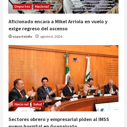
Deportes
Nacional
Aficionado encara a Mikel Arriola en vuelo y
exige regreso del ascenso
soporteinfix
agosto 6, 2026
Publican artículo sobre adaptar la
vida social a la de los hijos
Nacional
Salud
agosto 6, 2026
2
Sectores obrero y empresarial piden al IMSS
Bacterias en el semen también
nuevo hospital en Guanajuato