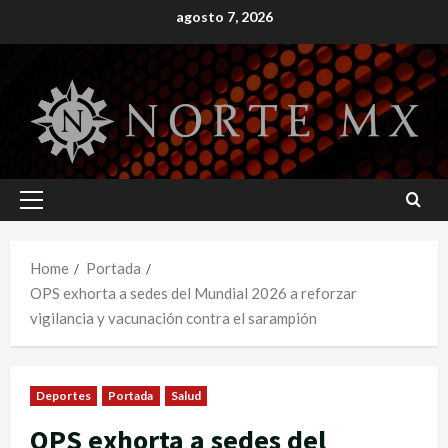
Skip
agosto 7, 2026
to
content
Primary
Menu
Home
Portada
OPS exhorta a sedes del Mundial 2026 a reforzar
vigilancia y vacunación contra el sarampión
Deportes
Portada
Salud
OPS exhorta a sedes del