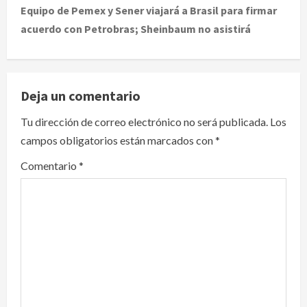
t
Equipo de Pemex y Sener viajará a Brasil para firmar
acuerdo con Petrobras; Sheinbaum no asistirá
n
a
v
Deja un comentario
i
Tu dirección de correo electrónico no será publicada.
Los
campos obligatorios están marcados con
*
g
Comentario
*
a
t
i
o
n