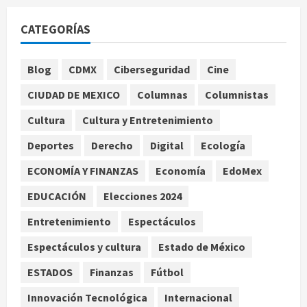
Nacional
Fallece Carlos Garfias Merlos,
CATEGORÍAS
arzobispo emérito de Morelia
agosto 7, 2026
1
Blog
CDMX
Ciberseguridad
Cine
Nacional
CIUDAD DE MEXICO
Columnas
Columnistas
Lotería Nacional emite billete por
centenario de la Asociación de
Cultura
Cultura y Entretenimiento
Scouts en México
Deportes
Derecho
Digital
Ecología
2
agosto 7, 2026
ECONOMÍA Y FINANZAS
Economía
EdoMex
Internacional
Portada
EDUCACIÓN
Elecciones 2024
Desplome de la IA arrastra a fondos
estrella de Wall Street
Entretenimiento
Espectáculos
agosto 7, 2026
3
Espectáculos y cultura
Estado de México
Internacional
ESTADOS
Finanzas
Fútbol
Estudio en Science vincula el
consumo de fruta ancestral con la
Innovación Tecnológica
Internacional