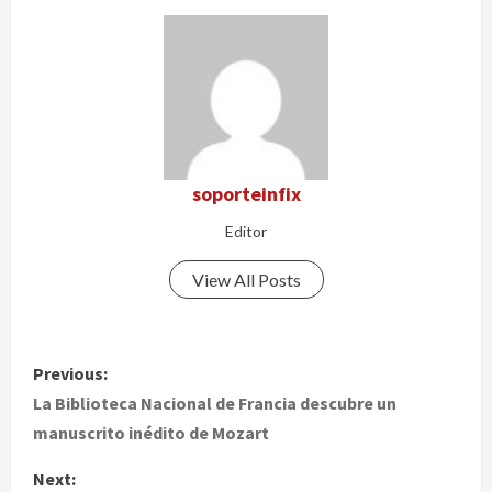
soporteinfix
Editor
View All Posts
P
Previous:
o
La Biblioteca Nacional de Francia descubre un
manuscrito inédito de Mozart
s
Next: