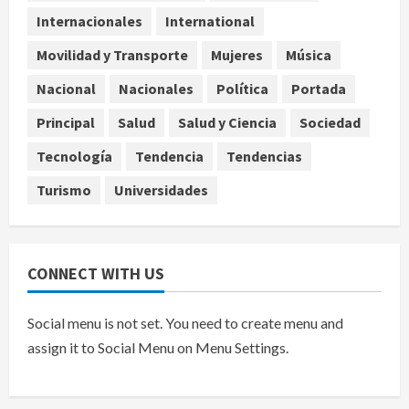
evolución del cerebro humano
Internacionales
International
4
agosto 7, 2026
Movilidad y Transporte
Mujeres
Música
Internacional
EE.UU. amplía revisión de redes
Nacional
Nacionales
Política
Portada
sociales para visados de periodistas
Principal
Salud
Salud y Ciencia
Sociedad
y ciertos ciudadanos de México y
Canadá
5
Tecnología
Tendencia
Tendencias
agosto 7, 2026
Turismo
Universidades
CONNECT WITH US
Social menu is not set. You need to create menu and
assign it to Social Menu on Menu Settings.