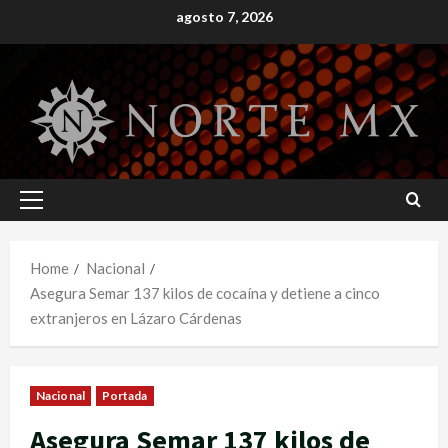
Skip
agosto 7, 2026
to
content
Primary
Menu
Home
Nacional
Asegura Semar 137 kilos de cocaína y detiene a cinco
extranjeros en Lázaro Cárdenas
Nacional
Portada
Asegura Semar 137 kilos de