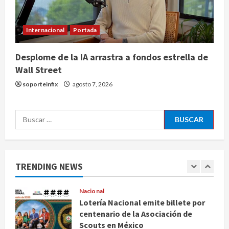
Estudio en Science vincula el
consumo de fruta ancestral con la
evolución del cerebro humano
Internacional
Portada
4
agosto 7, 2026
Desplome de la IA arrastra a fondos estrella de
Internacional
Wall Street
EE.UU. amplía revisión de redes
sociales para visados de periodistas
soporteinfix
agosto 7, 2026
y ciertos ciudadanos de México y
Canadá
5
Buscar:
agosto 7, 2026
Nacional
Fallece Carlos Garfias Merlos,
arzobispo emérito de Morelia
TRENDING NEWS
agosto 7, 2026
1
Nacional
Lotería Nacional emite billete por
centenario de la Asociación de
Scouts en México