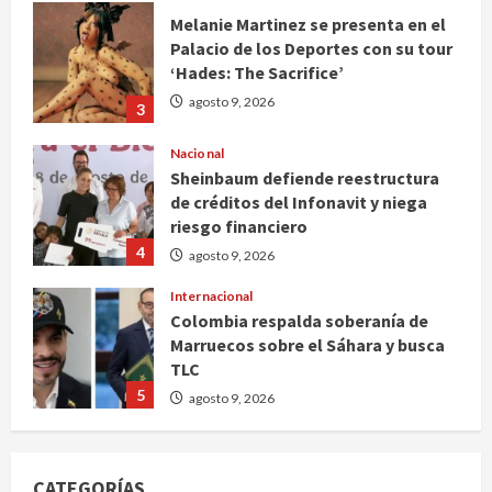
Melanie Martinez se presenta en el
Palacio de los Deportes con su tour
‘Hades: The Sacrifice’
agosto 9, 2026
3
Nacional
Sheinbaum defiende reestructura
de créditos del Infonavit y niega
riesgo financiero
4
agosto 9, 2026
Internacional
Colombia respalda soberanía de
Marruecos sobre el Sáhara y busca
TLC
5
agosto 9, 2026
Deportes
Internacional
Portada
Fallece Jorge Messi, padre de
CATEGORÍAS