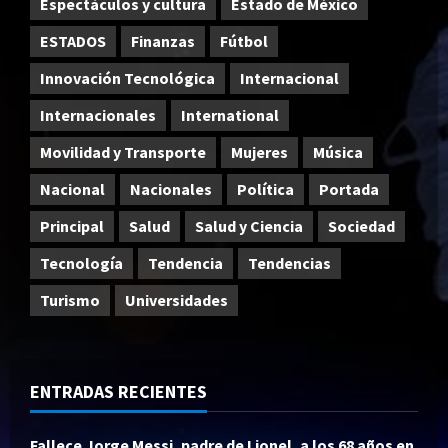
Espectáculos y cultura
Estado de México
ESTADOS
Finanzas
Fútbol
Innovación Tecnológica
Internacional
Internacionales
International
Movilidad y Transporte
Mujeres
Música
Nacional
Nacionales
Política
Portada
Principal
Salud
Salud y Ciencia
Sociedad
Tecnología
Tendencia
Tendencias
Turismo
Universidades
ENTRADAS RECIENTES
Fallece Jorge Messi, padre de Lionel, a los 68 años en