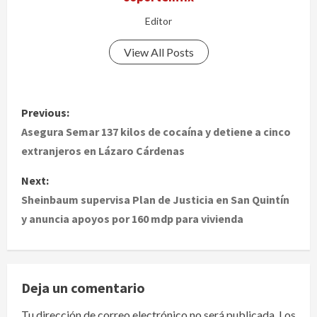
Editor
View All Posts
P
Previous:
o
Asegura Semar 137 kilos de cocaína y detiene a cinco
extranjeros en Lázaro Cárdenas
s
Next:
t
Sheinbaum supervisa Plan de Justicia en San Quintín
y anuncia apoyos por 160 mdp para vivienda
n
a
v
Deja un comentario
i
Tu dirección de correo electrónico no será publicada.
Los