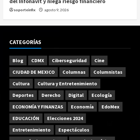
del Infonavit y niega riesgo financiero
soporteinfix
agosto 9, 2026
CATEGORÍAS
Blog
CDMX
Ciberseguridad
Cine
CIUDAD DE MEXICO
Columnas
Columnistas
Cultura
Cultura y Entretenimiento
Deportes
Derecho
Digital
Ecología
ECONOMÍA Y FINANZAS
Economía
EdoMex
EDUCACIÓN
Elecciones 2024
Entretenimiento
Espectáculos