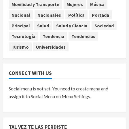
Movilidad y Transporte
Mujeres
Música
Internacional
Colombia respalda soberanía de
Nacional
Nacionales
Política
Portada
Marruecos sobre el Sáhara y busca
Principal
Salud
Salud y Ciencia
Sociedad
TLC
5
agosto 9, 2026
Tecnología
Tendencia
Tendencias
Turismo
Universidades
CONNECT WITH US
Social menu is not set. You need to create menu and
assign it to Social Menu on Menu Settings.
TAL VEZ TE LAS PERDISTE