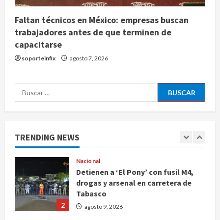
riesgo financiero
4
agosto 9, 2026
Faltan técnicos en México: empresas buscan
trabajadores antes de que terminen de
Internacional
capacitarse
Colombia respalda soberanía de
Marruecos sobre el Sáhara y busca
soporteinfix
agosto 7, 2026
TLC
5
agosto 9, 2026
Buscar:
Deportes
Internacional
Portada
Fallece Jorge Messi, padre de
Lionel, a los 68 años en Rosario
TRENDING NEWS
agosto 9, 2026
1
Nacional
Detienen a ‘El Pony’ con fusil M4,
drogas y arsenal en carretera de
Tabasco
2
agosto 9, 2026