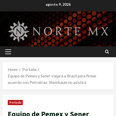
Skip
agosto 9, 2026
to
content
Primary
Menu
Home
Portada
Equipo de Pemex y Sener viajará a Brasil para firmar
acuerdo con Petrobras; Sheinbaum no asistirá
Portada
Equipo de Pemex y Sener