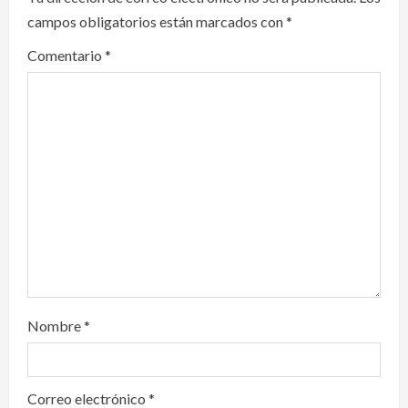
campos obligatorios están marcados con
*
g
Comentario
*
a
t
i
o
n
Nombre
*
Correo electrónico
*