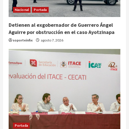
Nacional
Portada
Detienen al exgobernador de Guerrero Ángel
Aguirre por obstrucción en el caso Ayotzinapa
Nacional
soporteinfix
agosto 7, 2026
Detienen a ‘El Pony’ con fusil M4,
drogas y arsenal en carretera de
Tabasco
2
agosto 9, 2026
Melanie Martinez se presenta en el
Palacio de los Deportes con su tour
‘Hades: The Sacrifice’
agosto 9, 2026
3
Nacional
Sheinbaum defiende reestructura
de créditos del Infonavit y niega
Portada