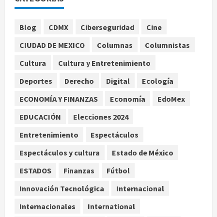
Lionel, a los 68 años en Rosario
agosto 9, 2026
1
Blog
CDMX
Ciberseguridad
Cine
Nacional
CIUDAD DE MEXICO
Columnas
Columnistas
Detienen a ‘El Pony’ con fusil M4,
drogas y arsenal en carretera de
Cultura
Cultura y Entretenimiento
Tabasco
Deportes
Derecho
Digital
Ecología
2
agosto 9, 2026
ECONOMÍA Y FINANZAS
Economía
EdoMex
Melanie Martinez se presenta en el
EDUCACIÓN
Elecciones 2024
Palacio de los Deportes con su tour
‘Hades: The Sacrifice’
Entretenimiento
Espectáculos
agosto 9, 2026
3
Espectáculos y cultura
Estado de México
Nacional
ESTADOS
Finanzas
Fútbol
Sheinbaum defiende reestructura
de créditos del Infonavit y niega
Innovación Tecnológica
Internacional
riesgo financiero
Internacionales
International
4
agosto 9, 2026