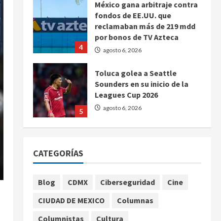
México gana arbitraje contra
fondos de EE.UU. que
reclamaban más de 219 mdd
por bonos de TV Azteca
4
agosto 6, 2026
Toluca golea a Seattle
Sounders en su inicio de la
Leagues Cup 2026
agosto 6, 2026
5
Sin información disponible
sobre el Aeropuerto
CATEGORÍAS
Internacional de la Ciudad de
México
1
agosto 6, 2026
Blog
CDMX
Ciberseguridad
Cine
CIUDAD DE MEXICO
Columnas
SCJN avala obligación
patronal de dar casa y comida
Columnistas
Cultura