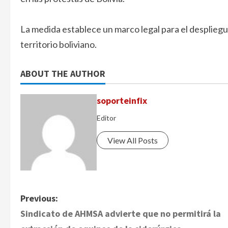
La medida establece un marco legal para el despliegue
territorio boliviano.
ABOUT THE AUTHOR
soporteinfix
Editor
View All Posts
P
Previous:
Sindicato de AHMSA advierte que no permitirá la
o