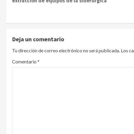
extracción de equipos de la siderúrgica
s
t
n
Deja un comentario
a
Tu dirección de correo electrónico no será publicada.
Los c
v
Comentario
*
i
g
a
t
i