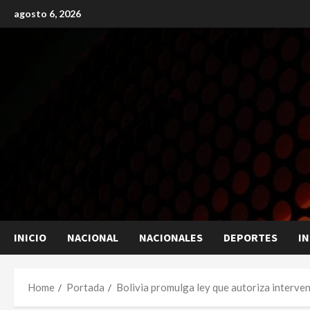
Skip
agosto 6, 2026
to
content
INICIO
NACIONAL
NACIONALES
DEPORTES
I
Home
Portada
Bolivia promulga ley que autoriza interven