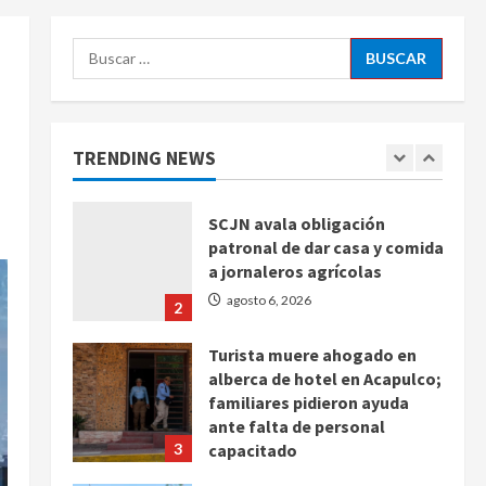
agosto 6, 2026
5
Buscar:
Sin información disponible
sobre el Aeropuerto
Internacional de la Ciudad de
México
TRENDING NEWS
1
agosto 6, 2026
SCJN avala obligación
patronal de dar casa y comida
a jornaleros agrícolas
agosto 6, 2026
2
Turista muere ahogado en
alberca de hotel en Acapulco;
familiares pidieron ayuda
ante falta de personal
3
capacitado
agosto 6, 2026