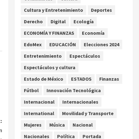
a jornaleros agrícolas
Cultura y Entretenimiento
Deportes
agosto 6, 2026
2
Derecho
Digital
Ecología
Turista muere ahogado en
alberca de hotel en Acapulco;
ECONOMÍA Y FINANZAS
Economía
familiares pidieron ayuda
EdoMex
EDUCACIÓN
Elecciones 2024
ante falta de personal
3
capacitado
Entretenimiento
Espectáculos
agosto 6, 2026
México gana arbitraje contra
Espectáculos y cultura
fondos de EE.UU. que
Estado de México
ESTADOS
Finanzas
reclamaban más de 219 mdd
por bonos de TV Azteca
Fútbol
Innovación Tecnológica
4
agosto 6, 2026
Internacional
Internacionales
Toluca golea a Seattle
International
Movilidad y Transporte
Sounders en su inicio de la
:
Leagues Cup 2026
Mujeres
Música
Nacional
n
agosto 6, 2026
5
Nacionales
Política
Portada