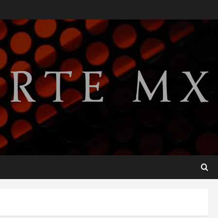
SCJN avala obligación
patronal de dar casa y comida
a jornaleros agrícolas
agosto 6, 2026
2
Turista muere ahogado en
alberca de hotel en Acapulco;
familiares pidieron ayuda
ante falta de personal
3
capacitado
agosto 6, 2026
México gana arbitraje contra
fondos de EE.UU. que
reclamaban más de 219 mdd
por bonos de TV Azteca
4
agosto 6, 2026
Toluca golea a Seattle
Sounders en su inicio de la
Leagues Cup 2026