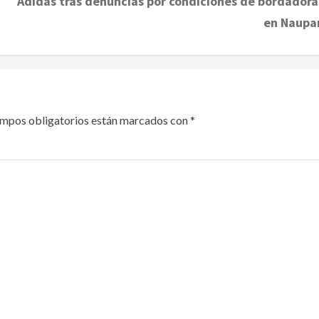
Adidas tras denuncias por condiciones de bordadora
en Naupa
ampos obligatorios están marcados con
*