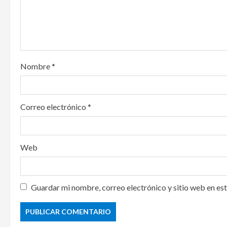
t
i
o
Nombre
*
n
Correo electrónico
*
Web
Guardar mi nombre, correo electrónico y sitio web en es