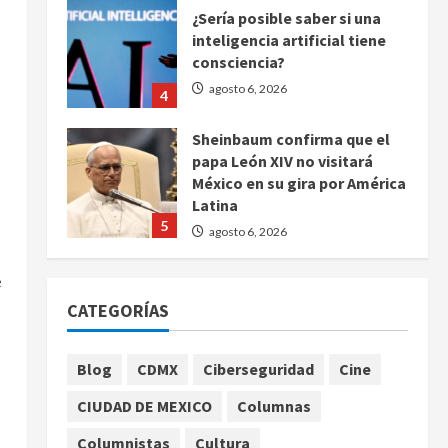
¿Sería posible saber si una
inteligencia artificial tiene
consciencia?
agosto 6, 2026
4
Sheinbaum confirma que el
papa León XIV no visitará
México en su gira por América
Latina
5
agosto 6, 2026
Bad Bunny enfrenta dos
e
demandas millonarias por
CATEGORÍAS
uso no consentido de voces
femeninas
1
agosto 6, 2026
Blog
CDMX
Ciberseguridad
Cine
CIUDAD DE MEXICO
Columnas
Publican artículo sobre
adaptar la vida social a la de
Columnistas
Cultura