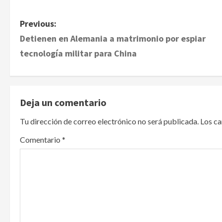
P
Previous:
Detienen en Alemania a matrimonio por espiar
o
tecnología militar para China
s
t
Deja un comentario
n
Tu dirección de correo electrónico no será publicada.
Los c
a
Comentario
*
v
i
g
a