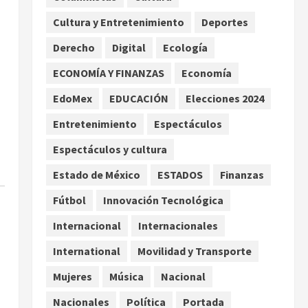
los hijos
Cultura y Entretenimiento
Deportes
agosto 6, 2026
2
Derecho
Digital
Ecología
Bacterias en el semen
también condicionan el éxito
ECONOMÍA Y FINANZAS
Economía
del embarazo: estudio
EdoMex
EDUCACIÓN
Elecciones 2024
cambia el foco al microbioma
3
seminal
Entretenimiento
Espectáculos
agosto 6, 2026
Espectáculos y cultura
¿Sería posible saber si una
inteligencia artificial tiene
Estado de México
ESTADOS
Finanzas
consciencia?
Fútbol
Innovación Tecnológica
agosto 6, 2026
4
Internacional
Internacionales
Sheinbaum confirma que el
papa León XIV no visitará
International
Movilidad y Transporte
México en su gira por América
Mujeres
Música
Nacional
Latina
5
agosto 6, 2026
Nacionales
Política
Portada