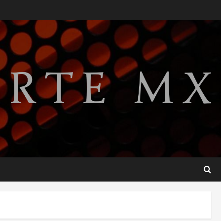
Publican artículo sobre
adaptar la vida social a la de
los hijos
agosto 6, 2026
2
Bacterias en el semen
también condicionan el éxito
del embarazo: estudio
cambia el foco al microbioma
3
seminal
agosto 6, 2026
¿Sería posible saber si una
inteligencia artificial tiene
consciencia?
agosto 6, 2026
4
Sheinbaum confirma que el
papa León XIV no visitará
México en su gira por América