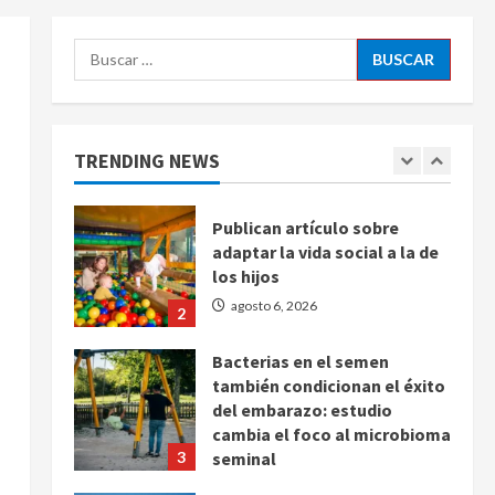
Latina
5
agosto 6, 2026
Buscar:
Bad Bunny enfrenta dos
demandas millonarias por
uso no consentido de voces
femeninas
TRENDING NEWS
1
agosto 6, 2026
Publican artículo sobre
adaptar la vida social a la de
los hijos
agosto 6, 2026
2
Bacterias en el semen
también condicionan el éxito
del embarazo: estudio
cambia el foco al microbioma
3
seminal
agosto 6, 2026