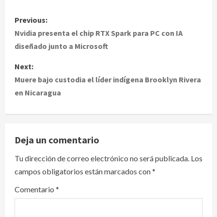
P
Previous:
o
Nvidia presenta el chip RTX Spark para PC con IA
diseñado junto a Microsoft
s
Next:
t
Muere bajo custodia el líder indígena Brooklyn Rivera
en Nicaragua
n
a
v
Deja un comentario
i
Tu dirección de correo electrónico no será publicada.
Los
campos obligatorios están marcados con
*
g
Comentario
*
a