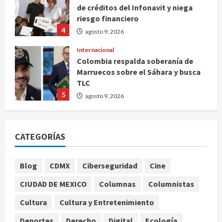
de créditos del Infonavit y niega
riesgo financiero
4
agosto 9, 2026
Internacional
Colombia respalda soberanía de
Marruecos sobre el Sáhara y busca
TLC
5
agosto 9, 2026
Deportes
Internacional
Portada
Fallece Jorge Messi, padre de
CATEGORÍAS
Lionel, a los 68 años en Rosario
agosto 9, 2026
1
Blog
CDMX
Ciberseguridad
Cine
Nacional
CIUDAD DE MEXICO
Columnas
Columnistas
Detienen a ‘El Pony’ con fusil M4,
drogas y arsenal en carretera de
Cultura
Cultura y Entretenimiento
Tabasco
Deportes
Derecho
Digital
Ecología
2