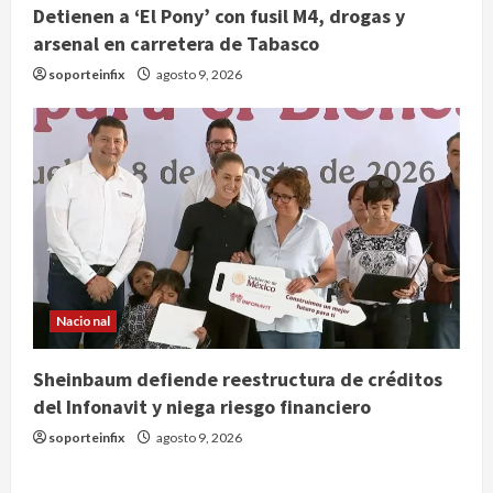
Detienen a ‘El Pony’ con fusil M4, drogas y
Tabasco
arsenal en carretera de Tabasco
2
agosto 9, 2026
soporteinfix
agosto 9, 2026
Melanie Martinez se presenta en el
Palacio de los Deportes con su tour
‘Hades: The Sacrifice’
agosto 9, 2026
3
Nacional
Sheinbaum defiende reestructura
de créditos del Infonavit y niega
riesgo financiero
Nacional
4
agosto 9, 2026
Sheinbaum defiende reestructura de créditos
Internacional
Colombia respalda soberanía de
del Infonavit y niega riesgo financiero
Marruecos sobre el Sáhara y busca
soporteinfix
agosto 9, 2026
TLC
5
agosto 9, 2026