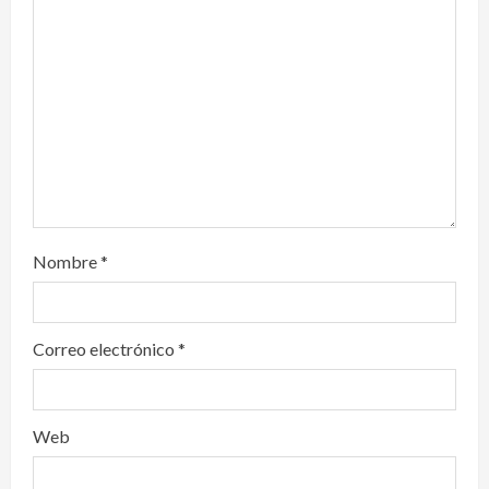
t
i
o
n
Nombre
*
Correo electrónico
*
Web