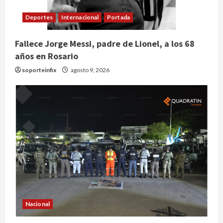
Deportes
Internacional
Portada
Fallece Jorge Messi, padre de Lionel, a los 68
años en Rosario
soporteinfix
agosto 9, 2026
Nacional
Nacional
Detienen a ‘El Pony’ con fusil M4,
drogas y arsenal en carretera de