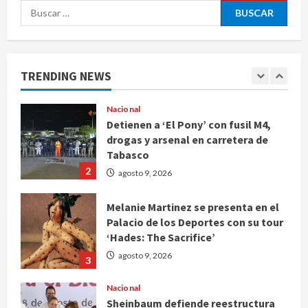
Buscar:
Deportes
Internacional
Portada
Fallece Jorge Messi, padre de
Lionel, a los 68 años en Rosario
TRENDING NEWS
agosto 9, 2026
1
Nacional
Detienen a ‘El Pony’ con fusil M4,
drogas y arsenal en carretera de
Tabasco
2
agosto 9, 2026
Melanie Martinez se presenta en el
Palacio de los Deportes con su tour
‘Hades: The Sacrifice’
agosto 9, 2026
3
Nacional
Sheinbaum defiende reestructura