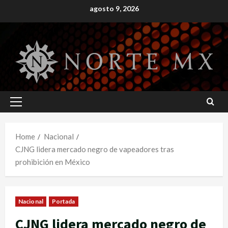
Skip
agosto 9, 2026
to
content
Primary
Menu
Home
Nacional
CJNG lidera mercado negro de vapeadores tras
prohibición en México
Nacional
Portada
CJNG lidera mercado negro de