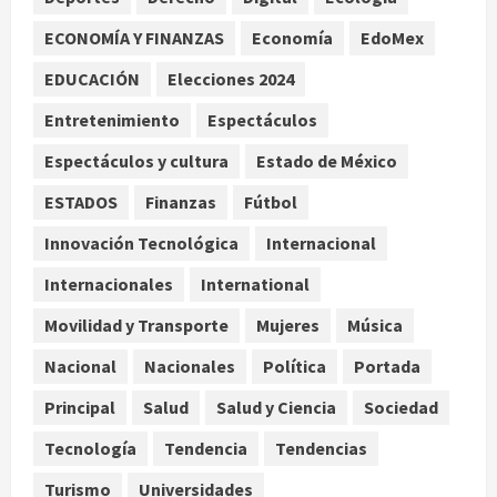
agosto 9, 2026
ECONOMÍA Y FINANZAS
Economía
EdoMex
Melanie Martinez se presenta en el
EDUCACIÓN
Elecciones 2024
Palacio de los Deportes con su tour
‘Hades: The Sacrifice’
Entretenimiento
Espectáculos
agosto 9, 2026
3
Espectáculos y cultura
Estado de México
Nacional
ESTADOS
Finanzas
Fútbol
Sheinbaum defiende reestructura
de créditos del Infonavit y niega
Innovación Tecnológica
Internacional
riesgo financiero
Internacionales
International
4
agosto 9, 2026
Movilidad y Transporte
Mujeres
Música
Internacional
Colombia respalda soberanía de
Nacional
Nacionales
Política
Portada
Marruecos sobre el Sáhara y busca
TLC
Principal
Salud
Salud y Ciencia
Sociedad
5
agosto 9, 2026
Tecnología
Tendencia
Tendencias
Turismo
Universidades