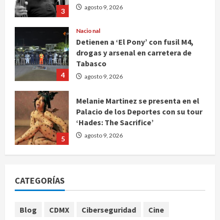
agosto 9, 2026
3
Nacional
Detienen a ‘El Pony’ con fusil M4,
drogas y arsenal en carretera de
Tabasco
4
agosto 9, 2026
Melanie Martinez se presenta en el
Palacio de los Deportes con su tour
‘Hades: The Sacrifice’
agosto 9, 2026
5
De la medicina sencilla a la
complejidad moderna: cuando el
CATEGORÍAS
conocimiento ya no cabe en un
hospital
1
agosto 9, 2026
Blog
CDMX
Ciberseguridad
Cine