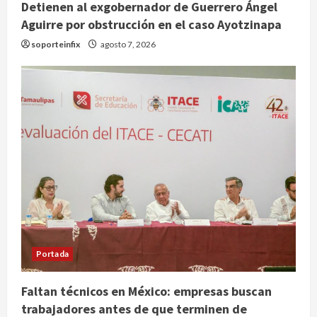
Detienen al exgobernador de Guerrero Ángel
Aguirre por obstrucción en el caso Ayotzinapa
UNAM: entre el fraude, la IA y la
soporteinfix
agosto 7, 2026
necesidad de aprendizaje
institucional
agosto 9, 2026
2
Deportes
Internacional
Portada
Fallece Jorge Messi, padre de
Lionel, a los 68 años en Rosario
agosto 9, 2026
3
Nacional
Detienen a ‘El Pony’ con fusil M4,
drogas y arsenal en carretera de
Portada
Tabasco
4
agosto 9, 2026
Faltan técnicos en México: empresas buscan
trabajadores antes de que terminen de