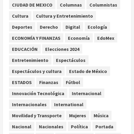
CIUDAD DE MEXICO
Columnas
Columnistas
UNAM: entre el fraude, la IA y la
necesidad de aprendizaje
Cultura
Cultura y Entretenimiento
institucional
Deportes
Derecho
Digital
Ecología
agosto 9, 2026
2
ECONOMÍA Y FINANZAS
Economía
EdoMex
Deportes
Internacional
Portada
EDUCACIÓN
Elecciones 2024
Fallece Jorge Messi, padre de
Lionel, a los 68 años en Rosario
Entretenimiento
Espectáculos
agosto 9, 2026
3
Espectáculos y cultura
Estado de México
Nacional
ESTADOS
Finanzas
Fútbol
Detienen a ‘El Pony’ con fusil M4,
drogas y arsenal en carretera de
Innovación Tecnológica
Internacional
Tabasco
Internacionales
International
4
agosto 9, 2026
Movilidad y Transporte
Mujeres
Música
Melanie Martinez se presenta en el
Nacional
Nacionales
Política
Portada
Palacio de los Deportes con su tour