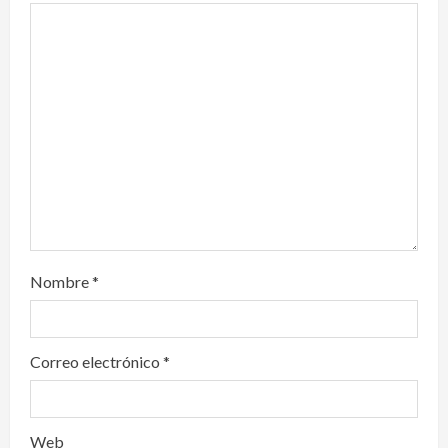
a
t
i
o
n
Nombre
*
Correo electrónico
*
Web