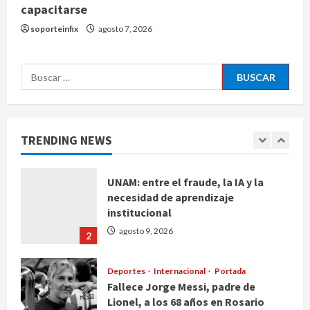
Melanie Martinez se presenta en el
capacitarse
Palacio de los Deportes con su tour
soporteinfix
agosto 7, 2026
‘Hades: The Sacrifice’
agosto 9, 2026
5
Buscar:
De la medicina sencilla a la
complejidad moderna: cuando el
conocimiento ya no cabe en un
hospital
TRENDING NEWS
1
agosto 9, 2026
UNAM: entre el fraude, la IA y la
necesidad de aprendizaje
institucional
agosto 9, 2026
2
Deportes
Internacional
Portada
Fallece Jorge Messi, padre de
Lionel, a los 68 años en Rosario