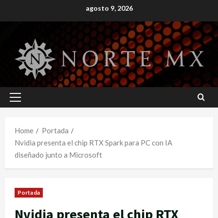
Skip
agosto 9, 2026
to
content
Primary
Menu
Home
Portada
Nvidia presenta el chip RTX Spark para PC con IA
diseñado junto a Microsoft
Portada
Nvidia presenta el chip RTX