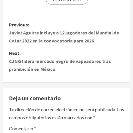
P
Previous:
o
Javier Aguirre incluye a 12 jugadores del Mundial de
Catar 2022 en la convocatoria para 2026
s
Next:
t
CJNG lidera mercado negro de vapeadores tras
prohibición en México
n
a
v
Deja un comentario
i
Tu dirección de correo electrónico no será publicada.
Los
campos obligatorios están marcados con
*
g
Comentario
*