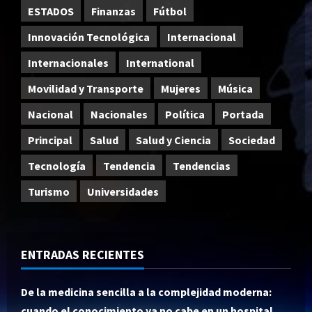
ESTADOS
Finanzas
Fútbol
Innovación Tecnológica
Internacional
Internacionales
International
Movilidad y Transporte
Mujeres
Música
Nacional
Nacionales
Política
Portada
Principal
Salud
Salud y Ciencia
Sociedad
Tecnología
Tendencia
Tendencias
Turismo
Universidades
ENTRADAS RECIENTES
De la medicina sencilla a la complejidad moderna:
cuando el conocimiento ya no cabe en un hospital