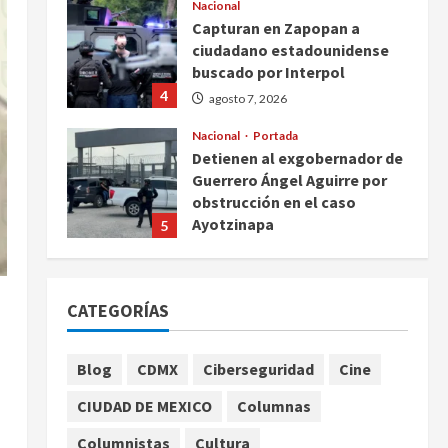
Nacional
Capturan en Zapopan a
ciudadano estadounidense
buscado por Interpol
4
agosto 7, 2026
Nacional
Portada
Detienen al exgobernador de
Guerrero Ángel Aguirre por
obstrucción en el caso
Ayotzinapa
5
agosto 7, 2026
Nacional
Michoacán intensifica
CATEGORÍAS
combate a la extorsión en
zona aguacatera y Tierra
Caliente
1
Blog
CDMX
Ciberseguridad
Cine
agosto 7, 2026
Nacional
CIUDAD DE MEXICO
Columnas
SMN pronostica lluvias
intensas, granizo y calor
Columnistas
Cultura