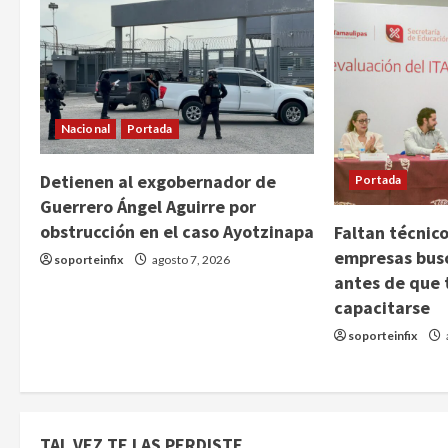
Nacional
Portada
Detienen al exgobernador de
Portada
Guerrero Ángel Aguirre por
obstrucción en el caso Ayotzinapa
Faltan técnico
empresas bus
soporteinfix
agosto 7, 2026
antes de que 
capacitarse
soporteinfix
TAL VEZ TE LAS PERDISTE