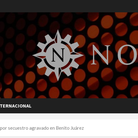
NTERNACIONAL
’ por secuestro agravado en Benito Juárez