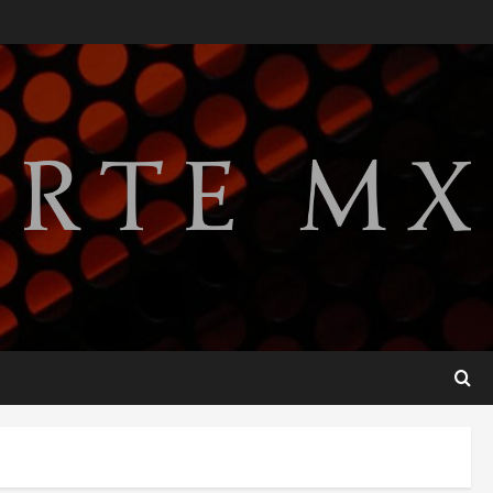
SMN pronostica lluvias
intensas, granizo y calor
extremo para este 7 de
agosto
2
agosto 7, 2026
Internacional
Christopher Landau
desmiente artículo de
Foreign Policy sobre visita a
Islas Salomón
3
agosto 7, 2026
Nacional
Capturan en Zapopan a
ciudadano estadounidense
buscado por Interpol
4
agosto 7, 2026
Nacional
Portada
Detienen al exgobernador de
Guerrero Ángel Aguirre por
obstrucción en el caso