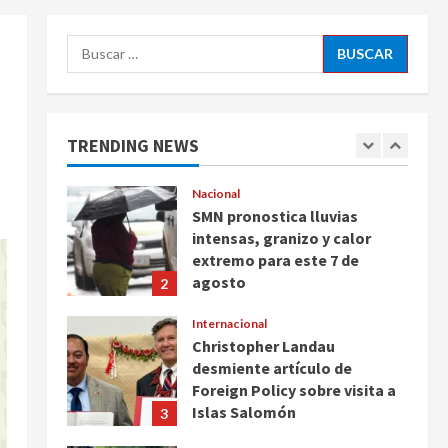
Ayotzinapa
5
Buscar:
agosto 7, 2026
Nacional
Michoacán intensifica
combate a la extorsión en
zona aguacatera y Tierra
TRENDING NEWS
Caliente
1
agosto 7, 2026
Nacional
SMN pronostica lluvias
intensas, granizo y calor
extremo para este 7 de
agosto
2
agosto 7, 2026
Internacional
Christopher Landau
desmiente artículo de
Foreign Policy sobre visita a
Islas Salomón
3
agosto 7, 2026