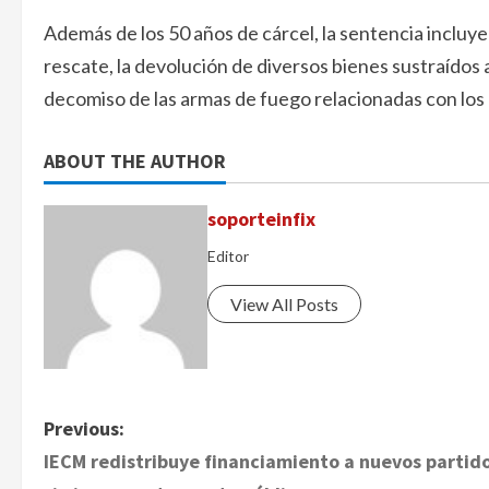
Además de los 50 años de cárcel, la sentencia incluye
rescate, la devolución de diversos bienes sustraídos a
decomiso de las armas de fuego relacionadas con los
ABOUT THE AUTHOR
soporteinfix
Editor
View All Posts
P
Previous:
IECM redistribuye financiamiento a nuevos partid
o