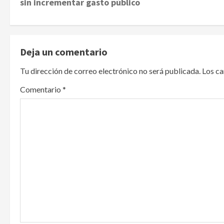
sin incrementar gasto público
s
t
Deja un comentario
n
Tu dirección de correo electrónico no será publicada.
Los c
a
Comentario
*
v
i
g
a
t
i