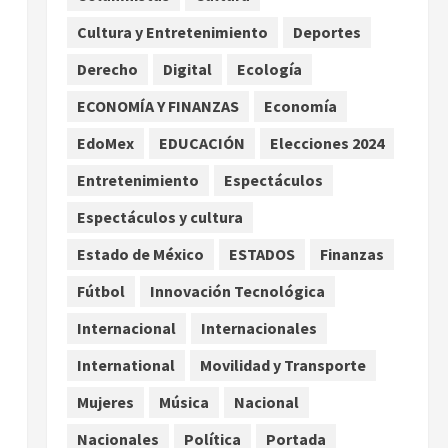
extremo para este 7 de
Cultura y Entretenimiento
Deportes
agosto
2
agosto 7, 2026
Derecho
Digital
Ecología
Internacional
Christopher Landau
ECONOMÍA Y FINANZAS
Economía
desmiente artículo de
EdoMex
EDUCACIÓN
Elecciones 2024
Foreign Policy sobre visita a
Islas Salomón
3
Entretenimiento
Espectáculos
agosto 7, 2026
Nacional
Espectáculos y cultura
Capturan en Zapopan a
ciudadano estadounidense
Estado de México
ESTADOS
Finanzas
buscado por Interpol
Fútbol
Innovación Tecnológica
4
agosto 7, 2026
Internacional
Internacionales
Nacional
Portada
Detienen al exgobernador de
International
Movilidad y Transporte
Guerrero Ángel Aguirre por
Mujeres
Música
Nacional
obstrucción en el caso
Ayotzinapa
5
Nacionales
Política
Portada