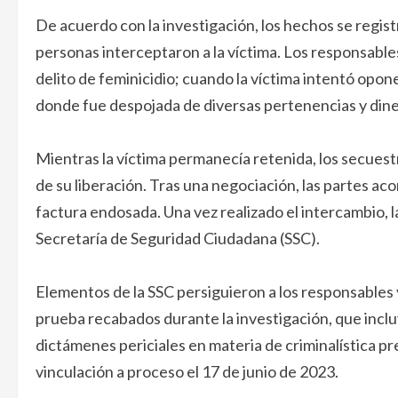
De acuerdo con la investigación, los hechos se registr
personas interceptaron a la víctima. Los responsabl
delito de feminicidio; cuando la víctima intentó opone
donde fue despojada de diversas pertenencias y dine
Mientras la víctima permanecía retenida, los secuestr
de su liberación. Tras una negociación, las partes aco
factura endosada. Una vez realizado el intercambio, la
Secretaría de Seguridad Ciudadana (SSC).
Elementos de la SSC persiguieron a los responsables y
prueba recabados durante la investigación, que inclu
dictámenes periciales en materia de criminalística pr
vinculación a proceso el 17 de junio de 2023.