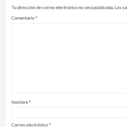
n
Tu dirección de correo electrónico no será publicada.
Los c
a
Comentario
*
v
i
g
a
t
i
o
Nombre
*
n
Correo electrónico
*