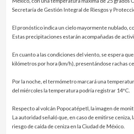
México, con una temperatura máxima de 25 grados Cel
Secretaría de Gestión Integral de Riesgos y Protecci
El pronóstico indica un cielo mayormente nublado, con
Estas precipitaciones estarán acompañadas de activida
En cuanto a las condiciones del viento, se espera que
kilómetros por hora (km/h), presentándose rachas ce
Por la noche, el termómetro marcará una temperatura
del miércoles la temperatura podría registrar 14°C.
Respecto al volcán Popocatépetl, la imagen de monit
La autoridad señaló que, en caso de emitirse ceniza, l
riesgo de caída de ceniza en la Ciudad de México.