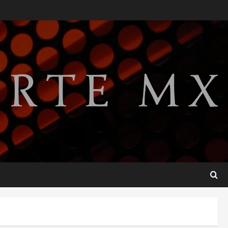
Publican artículo sobre
adaptar la vida social a la de
los hijos
agosto 6, 2026
2
Bacterias en el semen
también condicionan el éxito
del embarazo: estudio
cambia el foco al microbioma
3
seminal
agosto 6, 2026
¿Sería posible saber si una
inteligencia artificial tiene
consciencia?
agosto 6, 2026
4
Sheinbaum confirma que el
papa León XIV no visitará
México en su gira por América