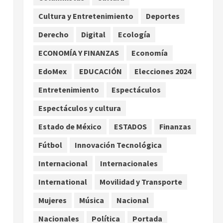
los hijos
Cultura y Entretenimiento
Deportes
agosto 6, 2026
2
Derecho
Digital
Ecología
Bacterias en el semen
también condicionan el éxito
ECONOMÍA Y FINANZAS
Economía
del embarazo: estudio
EdoMex
EDUCACIÓN
Elecciones 2024
cambia el foco al microbioma
3
seminal
Entretenimiento
Espectáculos
agosto 6, 2026
Espectáculos y cultura
¿Sería posible saber si una
inteligencia artificial tiene
Estado de México
ESTADOS
Finanzas
consciencia?
Fútbol
Innovación Tecnológica
agosto 6, 2026
4
Internacional
Internacionales
Sheinbaum confirma que el
papa León XIV no visitará
International
Movilidad y Transporte
México en su gira por América
Mujeres
Música
Nacional
Latina
5
agosto 6, 2026
Nacionales
Política
Portada