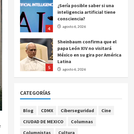
¿Sería posible saber si una
inteligencia artificial tiene
consciencia?
agosto 6, 2026
4
Sheinbaum confirma que el
papa León XIV no visitará
México en su gira por América
Latina
5
agosto 6, 2026
Bad Bunny enfrenta dos
demandas millonarias por
CATEGORÍAS
uso no consentido de voces
femeninas
1
agosto 6, 2026
Blog
CDMX
Ciberseguridad
Cine
CIUDAD DE MEXICO
Columnas
Publican artículo sobre
e
adaptar la vida social a la de
Columnistas
Cultura