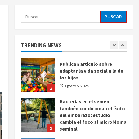
Latina
5
agosto 6, 2026
Buscar:
Bad Bunny enfrenta dos
demandas millonarias por
uso no consentido de voces
femeninas
TRENDING NEWS
1
agosto 6, 2026
Publican artículo sobre
adaptar la vida social a la de
los hijos
agosto 6, 2026
2
Bacterias en el semen
también condicionan el éxito
del embarazo: estudio
cambia el foco al microbioma
3
seminal
agosto 6, 2026