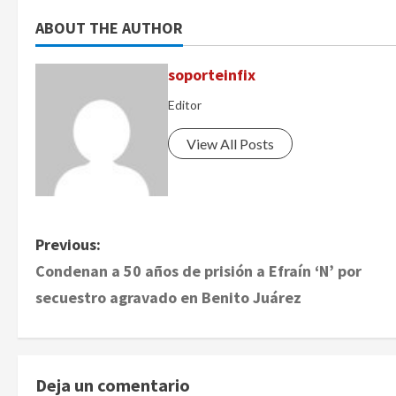
ABOUT THE AUTHOR
soporteinfix
Editor
View All Posts
P
Previous:
Condenan a 50 años de prisión a Efraín ‘N’ por
o
secuestro agravado en Benito Juárez
s
t
Deja un comentario